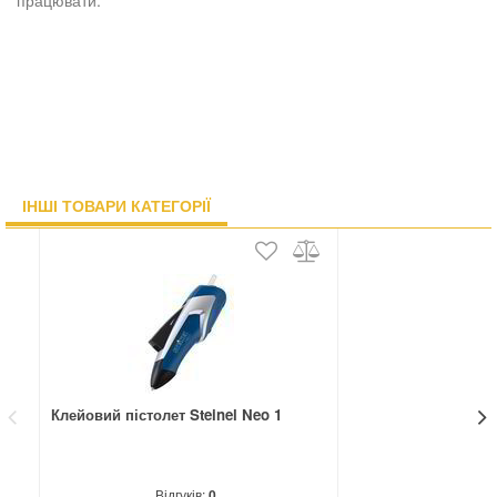
працювати.
ІНШІ ТОВАРИ КАТЕГОРІЇ
Клейовий пістолет Steinel Neo 1
Кл
50
Відгуків:
0