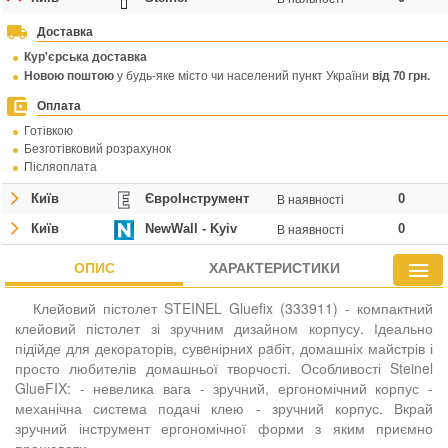
Доставка
Кур'єрська доставка
Новою поштою
у будь-яке місто чи населений пункт України
від 70 грн.
Оплата
Готівкою
Безготівковий розрахунок
Післяоплата
В наявності
Київ
ЄвроІнструмент
0
В наявності
Київ
NewWall - Kyiv
0
ОПИС
ХАРАКТЕРИСТИКИ
Клейовий пістолет STEINEL Gluefix (333911) - компактний
клейовий пістолет зі зручним дизайном корпусу. Ідеально
підійде для декораторів, сувeнірниx рaбіт, домашніх майстрів і
просто любителів домашньої творчості. Особливості Steinel
GlueFIX: - невелика вага - зручний, ергономічний корпус -
механічна система подачі клею - зручний корпус. Вкрай
зручний інструмент ергономічної форми з яким приємно