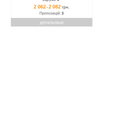
грн.
2 062
2 082
¯
Пропозицій:
3
детальніше