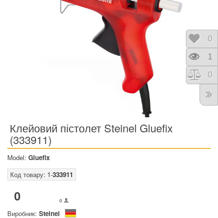
Відк
0
Пере
1
Порі
0
Клейовий пістолет Steinel Gluefix
(333911)
Model:
Gluefix
Код товару: 1-
333911
0
0
Виробник:
Steinel