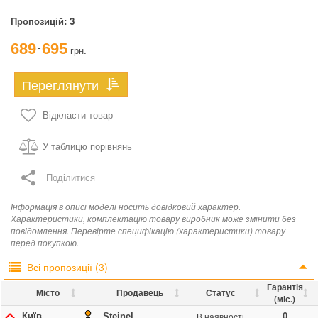
Пропозицій:
3
689
695
грн.
¯
Переглянути
Відкласти товар
У таблицю порівнянь
Поділитися
Інформація в описі моделі носить довідковий характер.
Характеристики, комплектацію товару виробник може змінити без
повідомлення. Перевірте специфікацію (характеристики) товару
перед покупкою.
Всі пропозиції (3)
Гарантія
Місто
Продавець
Статус
(міс.)
В наявності
Київ
Steinel
0