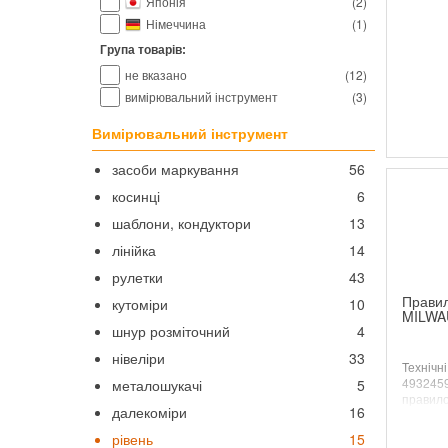
Японія
(
2
)
високоя
Німеччина
(
1
)
Група товарів:
не вказано
(
12
)
вимірювальний інструмент
(
3
)
Вимірювальний інструмент
засоби маркування
56
косинці
6
шаблони, кондуктори
13
лінійка
14
рулетки
43
Правил
кутоміри
10
MILWA
шнур розміточний
4
нівеліри
33
Технічн
4932459
металошукачі
5
правило
далекоміри
16
універс
функціо
рівень
15
з рівне