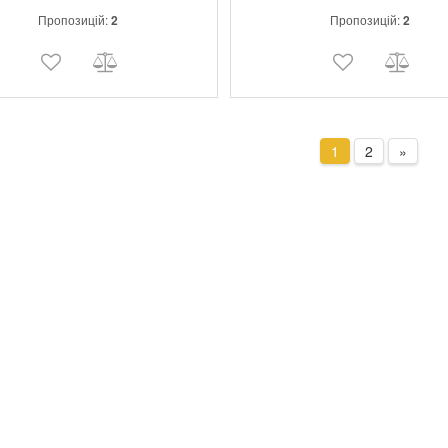
вимірювань Компактний розмір дл
Пропозицій:
2
Пропозицій:
2
функціональності.
1
2
»