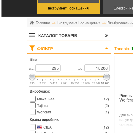
Інструмент і оснащення
Електричн
Головна
Інструмент і оснащення
Вимірювальни
КАТАЛОГ ТОВАРІВ
ФІЛЬТР
Товарів:
Ціна:
від:
до:
295
2 854
5 412
7 971
10 530
13 089
15 647
18 206
Виробники:
Рівень
Milwaukee
(
12
)
Wolfcr
Tajima
(
2
)
Wolfcraft
(
1
)
Для вир
пасує до
Країна виробник:
складає
США
(
12
)
принцип