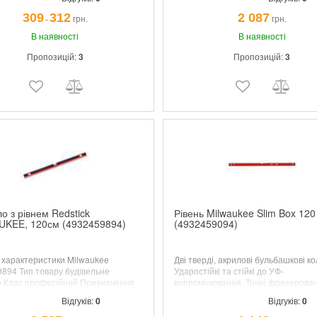
кісне виконання з полімеру.
309
312
2 087
грн.
грн.
¯
В наявності
В наявності
Пропозицій:
3
Пропозицій:
3
о з рівнем Redstick
Рівень Milwaukee Slim Box 120
UKEE, 120см (4932459894)
(4932459094)
і характеристики Milwaukee
Дві тверді, акрилові бульбашкові ко
894 Тип товару будівельне
Ударостійкі та стійкі до УФ-
 Клас професійний Призначення
випромінювання. Точні фрезерован
альні Конструктивні та
вимірювальні поверхні забезпечую
Відгуків:
0
Відгуків:
0
нальні особливості Форма правило
максимальну точність. Амортизуючі
м Додаткова інформація Довжина,
торцеві заглушки. Міцний підвісний