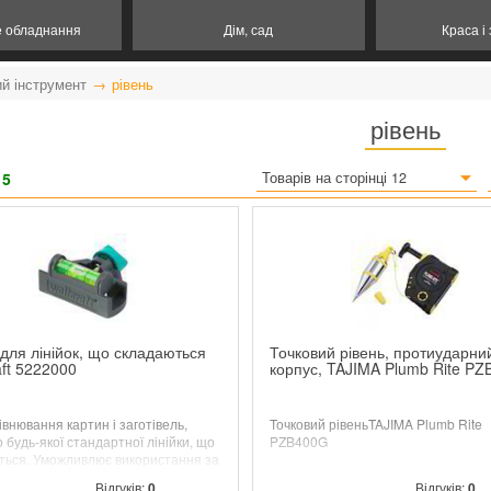
е обладнання
Дім, сад
Краса і
й інструмент
рівень
рівень
15
Товарів на сторінці 12
 для лінійок, що складаються
Точковий рівень, протиударни
aft 5222000
корпус, TAJIMA Plumb Rite P
івнювання картин і заготівель,
Точковий рівеньTAJIMA Plumb Rite
 будь-якої стандартної лінійки, що
PZB400G
ться. Уможливлює використання за
ом водяного рівня. Зносостійке та
Відгуків:
0
Відгуків:
0