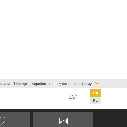
овини
Поради
Виробники
Покупцю
Про фірму
UA
0
RU