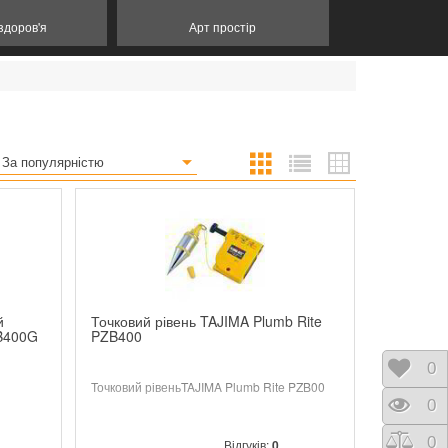
 здоров'я
Арт простір
За популярністю
й
Точковий рівень TAJIMA Plumb Rite
ZB400G
PZB400
Відк
0
Точковий рівеньTAJIMA Plumb Rite PZB00
Пере
0
Порі
0
Відгуків:
0