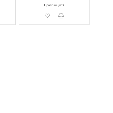
я
положеннях. Колба з високим контрастом,
Пропозицій:
2
легко очищається і її добре видно.