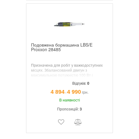
Подовжена бормашина LBS/E
Proxxon 28485
Призначена для робіт у важкодоступних
місцях. Збалансований двигун з
максимальною потужністю 100 Вт і
електронним регулюванням у всьому
Відгуків:
0
діапазоні швидкостей.
4 894
4 990
грн.
¯
В наявності
Пропозицій:
3