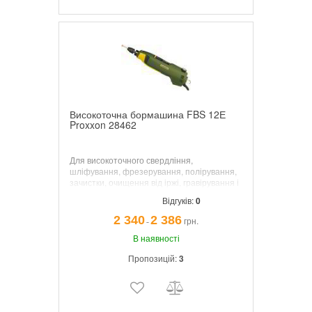
Високоточна бормашина FBS 12Е
Proxxon 28462
Для високоточного свердління,
шліфування, фрезерування, полірування,
зачистки, очищення від іржі, гравірування і
відрізання.
Відгуків:
0
2 340
2 386
грн.
¯
В наявності
Пропозицій:
3