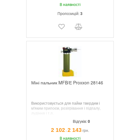
В наявності
Пропозицій:
3
Міні пальник MFB/Е Proxxon 28146
Використовується для пайки твердим і
м'яким припоєм, розігрівання і підпалу,
лудіння і т.п.
Відгуків:
0
2 102
2 143
грн.
¯
В наявності