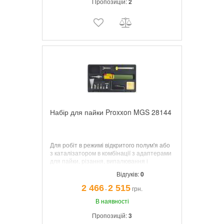
Пропозицій:
2
Набір для пайки Proxxon MGS 28144
Для робіт в режимі відкритого полум'я або
з каталізатором в комбінації з адаптерами
для пайки, різання, випалювання і
термоусадки. Новинка, скоро в продажу -
Відгуків:
0
липень 2016 р
2 466
2 515
грн.
¯
В наявності
Пропозицій:
3