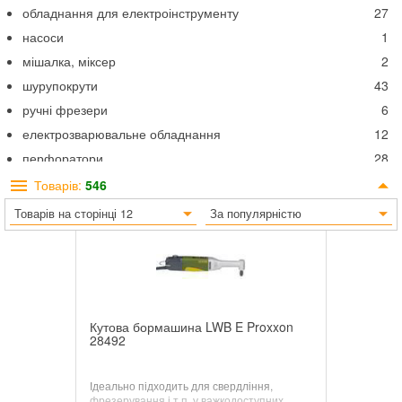
обладнання для електроінструменту
27
насоси
1
мішалка, міксер
2
шурупокрути
43
ручні фрезери
6
електрозварювальне обладнання
12
перфоратори
28
ножиці по металу
6
Товарів:
546
дрилі
9
Товарів на сторінці 12
За популярністю
дискові пили
7
відбійні молотки
8
багатофункційні інструменти
13
степлер
5
Кутова бормашина LWB E Proxxon
гайковерти
11
28492
індивідуальне освітлення Milwaukee
13
Ідеально підходить для свердління,
фрезерування і т.п. у важкодоступних