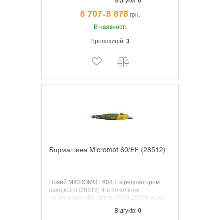
0
8 707
8 878
грн.
¯
В наявності
Пропозицій:
3
Бормашина Micromot 60/EF (28512)
Новий MICROMOT 60/ЕF з регулятором
швидкості (28512) 4-е покоління
інструменту. Швидкість 5000-20000 об/хв.
Довжина 220 мм. Вага 230 г. Безключевий
Відгуків:
0
патрон 0,3 - 3,2 мм особливо зручний при