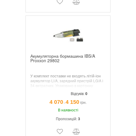
Акумуляторна бормашина IBS/A
Proxxon 29802
У комплект поставки не входять літій-іон
акумулятор Li/A, зарядний пристрій LG/A і
34 витратних. Упаковано в картонну
коробку.
Відгуків:
0
4 070
4 150
грн.
¯
В наявності
Пропозицій:
3