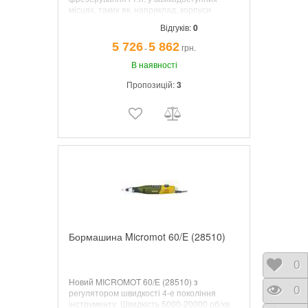
місцях, таких як, наприклад, корпуси
моделей.
Відгуків:
0
5 726
5 862
грн.
¯
В наявності
Пропозицій:
3
Бормашина Micromot 60/E (28510)
Відк
0
Новий MICROMOT 60/Е (28510)
з
Пере
0
регулятором швидкості
4-е покоління
інструменту. Швидкість 5000-20000 об/хв.