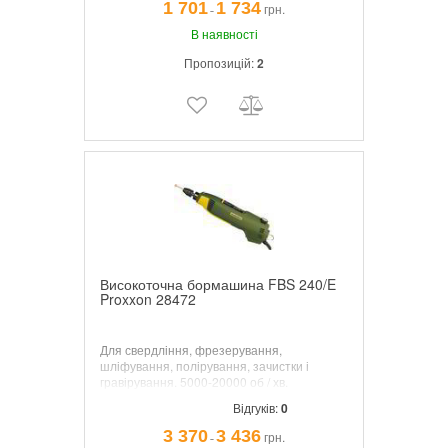
використанні свердел різної товщини.
1 701
1 734
грн.
¯
В наявності
Пропозицій:
2
Високоточна бормашина FBS 240/E
Proxxon 28472
Для свердління, фрезерування,
шліфування, полірування, зачистки і
гравірування. 5000-20000 об / хв.
Максимальна спожича потужність 100Вт.
Відгуків:
0
3 370
3 436
грн.
¯