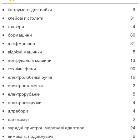
інструмент для пайки
9
клейові пістолети
31
гравери
4
бормашини
60
шліфмашини
81
відрізні машинки
5
полірувальні машини
13
технічні фени
90
електролобзики ручні
19
електростамески
2
електрорубанки
5
електровикрутки
4
штраборіз
4
далекомір
2
зарядні пристрої, мережеві адаптери
24
вимикачі, подовжувачі
2