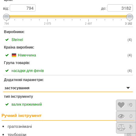
від:
до:
794
2 075
2 497
3 182
Виробники:
Steinel
(
4
)
Країна виробник:
Німеччина
(
4
)
Група товарів:
насадки для фенів
(
4
)
Додаткові параметри:
застосування
тип інструменту
валик прижимний
(
4
)
Відк
0
Ручний інструмент
Пере
0
гратознімачі
3
Порі
0
труборізи
46