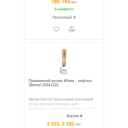
786
794
грн.
¯
HL 1920 E, HL 1820 S і HL 1620 E, HL 2010
E, HL 1 910 E, HL 1810 S і HL 1610 S.
В наявності
Пропозицій:
3
Прижимний ролик 40мм - тефлон
Steinel (034122)
Steinel 034122 Тефлоновий притискний
ролик. Ідеально підходить для
прідавліванія крайок, наповнювача з ПВХ і
т.д., з кульковим підшипником, діаметр: 33
Відгуків:
0
мм, ширина: 40 мм.
3 151
3 182
грн.
¯