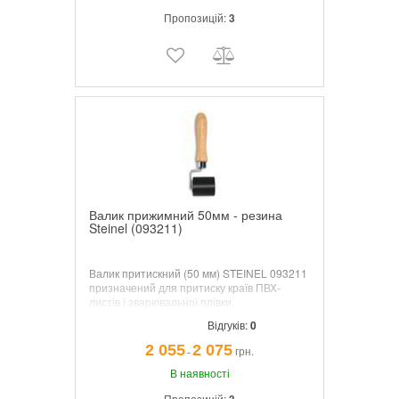
Пропозицій:
3
Валик прижимний 50мм - резина
Steinel (093211)
Валик притискний (50 мм) STEINEL 093211
призначений для притиску країв ПВХ-
листів і зварювальної плівки.
Відгуків:
0
2 055
2 075
грн.
¯
В наявності
Пропозицій: