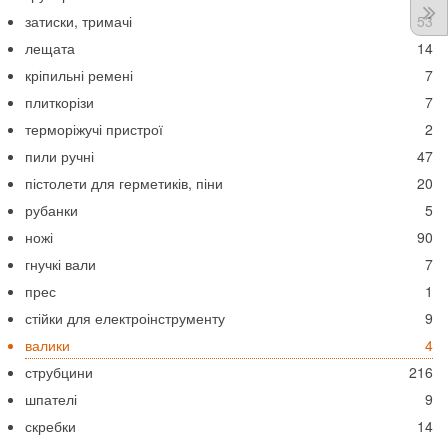
затиски, тримачі
53
лещата
14
кріпильні ремені
7
плиткорізи
7
терморіжучі пристрої
2
пили ручні
47
пістолети для герметиків, піни
20
рубанки
5
ножі
90
гнучкі вали
7
прес
1
стійки для електроінструменту
9
валики
4
струбцини
216
шпателі
9
скребки
14