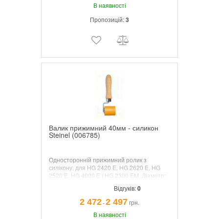
В наявності
Пропозицій:
3
Валик прижимний 40мм - силикон
Steinel (006785)
Односторонній прижимний ролик з
силікону, для HG 2420 E, HG 2620 E, HG
2520 E, HG 4000 E і HG 2300 EM. Діаметр:
35 мм, ширина: 40 мм, для пресування
Відгуків:
0
стрічок кромок, ПВХ-плівки і т. Д., З
кульковим підшипником.
2 472
2 497
грн.
¯
В наявності