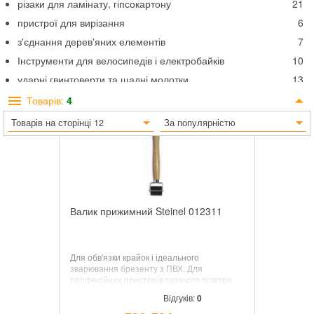
різаки для ламінату, гіпсокартону
21
пристрої для вирізання
6
з'єднання дерев'яних елементів
7
Інструменти для велосипедів і електробайків
10
ударні гвинтоверти та щадні молотки
13
молотки, сокири, колуни
85
Товарів:
4
склорізи
2
Товарів на сторінці 12
За популярністю
стельова опора
7
Валик прижимний Steinel 012311
Для обв'язки крайок і ідеального
зварювання брезенту з ПВХ. Для
професійних пристроїв гарячого повітря
HG 2120 E, HG 2220 E і HG 2320 E, HG
Відгуків:
0
2000 E, HG 2300 E і HG 2310 LCD, а також
вентиляторів гарячого повітря HL 2020 E,