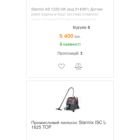
Starmix AS 1220 HK (код 014081) Датчик
рівня рідини в баці/ система плавного
пуску-зупинки/система проходження
повітря "Циклон". Потужність: 1200Вт.
Відгуків:
0
Розрідження: 210 Мбар. Продуктивність
(макс.): 70л/сек.Об'єм бака (макс.) брутто/
5 400
грн.
пил/рідина - 20/15/8. Площа поверхні
фільтра: 3600 см2.вир. Німеччина
В наявності
Пропозицій:
3
Промисловий пилосос Starmix ISC L-
1625 TOP