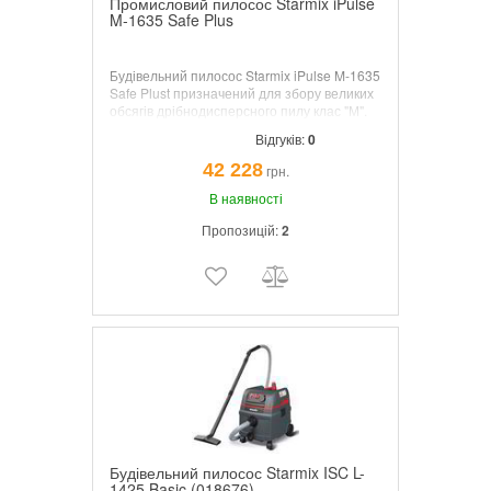
Промисловий пилосос Starmix iPulse
M-1635 Safe Plus
Будівельний пилосос Starmix iPulse M-1635
Safe Plust призначений для збору великих
обсягів дрібнодисперсного пилу клас "М".
Ідеально підходить для роботи з
Відгуків:
0
електроінструментом на будівельних
майданчиках. Легко справляється зі
42 228
грн.
збором сухого сміття, такого як: залізна
стружка, тирса, дрібні камені, цементний
В наявності
пил і т.д.).
Пропозицій:
2
Будівельний пилосос Starmix ISC L-
1425 Basic (018676)