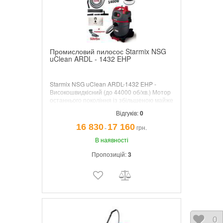
Промисловий пилосос Starmix NSG
uClean ARDL - 1432 EHP
Starmix NSG uClean ARDL-1432 EHP -
Високошвидкісний (до 44000 об/хв.) Мотор
останнього покоління із збільшеною майже
на 20% ефективністю. При споживаної
Відгуків:
0
потужністю 1400 В забезпечує
максимальний потік 69 л/с. і розрядження
16 830
17 160
грн.
¯
до 259 Мбар.
В наявності
Пропозицій:
3
Відк
0