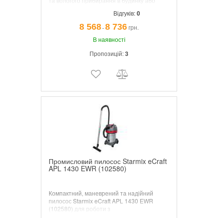
та вологого прибирання в будинку або
майстерні. Комплект аксесуарів
Відгуків:
0
продуманий для універсального
використання. Використовується фільтр
8 568
8 736
грн.
¯
FPP 3400, що затримує 99.9% пилу.
В наявності
Пропозицій:
3
Промисловий пилосос Starmix eCraft
APL 1430 EWR (102580)
Компактний, маневрений та надійний
пилосос
Starmix eCraft APL 1430 EWR
(102580)
для роботи з
електроінструментом. Ідеально підходить