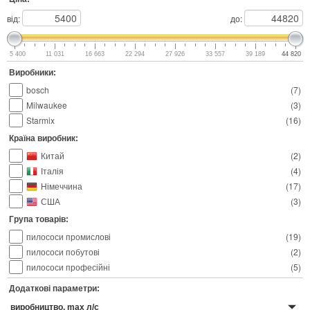
від:
до:
5 400
11 031
16 663
22 294
27 926
33 557
39 189
44 820
Виробники:
bosch
(
7
)
Milwaukee
(
3
)
Starmix
(
16
)
Країна виробник:
Китай
(
2
)
Італія
(
4
)
Німеччина
(
17
)
США
(
3
)
Група товарів:
пилососи промислові
(
19
)
пилососи побутові
(
2
)
пилососи професійні
(
5
)
Додаткові параметри:
виробництво, max л/с