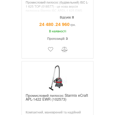
Промисловий пилосос (будівельний) ISC L-
1 625 TOP (018577) - це нова версія
пилососа Starmix ISС ARDL-1 625 EWS
Compact. Розроблений спеціально для
Відгуків:
0
тривалого безперервного професійного
використання практично у всіх існуючих
24 480
24 960
грн.
¯
сферах застосування.
В наявності
Пропозицій:
3
Промисловий пилосос Starmix eCraft
APL-1422 EWR (102573)
Компактний, маневрений та надійний