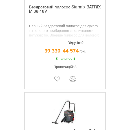
Бездротовий пилосос Starmix BATRIX
M 36-18V
Перший бездротовий пилосос для сухого
та вологого прибирання з величезною
потужністю. Вперше пилосос для вологого
і сухого прибирання з акумулятором
Відгуків:
0
створює потужність мережевого
порохотяга. Час роботи
ISC BATRIX M 36-
39 330
44 574
грн.
¯
18V
до 100 хвилин (с 2 батареями 18 В
10,0 Ач) !
В наявності
Пропозицій:
3