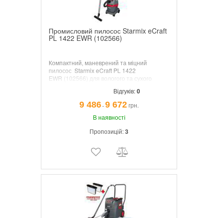
Промисловий пилосос Starmix eCraft
PL 1422 EWR (102566)
Компактний, маневрений та міцний
пилосос
Starmix eCraft PL 1422
EWR
(102566) для вологого та сухого
прибирання. Фільтр очищається вручну за
Відгуків:
0
допомогою PressClean. Ідеально підходить
як пилосос для швидкого використання
9 486
9 672
грн.
¯
вдома, в кімнаті для хобі чи в майстерні.
В наявності
Пропозицій:
3