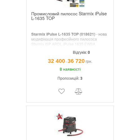
Промисловий пилосос Starmix iPulse
L-1635 TOP
Starmix iPulse L-1635 TOP (018621)
- нова
модифікація професійного пилососа
Starmix ISP ARDL iPulse 1635 EWSA
Permanent з більш високими
Відгуків:
0
характеристиками сили всмоктування:
розрідження (280 мбар), витрата повітря
32 400
36 720
грн.
¯
(75 л/сек).
В наявності
Пропозицій:
3