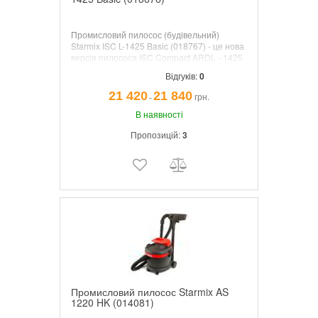
Промисловий пилосос (будівельний)
Starmix ISC L-1425 Basic (018767) - це нова
версія пилососа ISC Compact ARDL - 1425
EWS Compact. Розроблений для тривалого
Відгуків:
0
безперервного професійного
використання. (Акція діє до закінчення
21 420
21 840
грн.
¯
товарних запасів)
В наявності
Пропозицій:
3
Промисловий пилосос Starmix AS
1220 HK (014081)