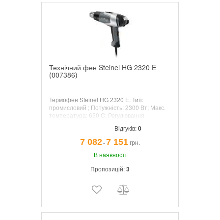
Технічний фен Steinel HG 2320 E
(007386)
Термофен Steinel HG 2320 E.
Тип:
промисловий ; Потужність: 2300 Вт; Макс.
температура: 650 C; Регулювання
температури: ступінчаста; Макс.
Відгуків:
0
повітряний потік: 500 л/хв. Дисплей:
LCD. Модель 007386 поставляється без
7 082
7 151
грн.
¯
кейса і насадок.
В наявності
Пропозицій:
3