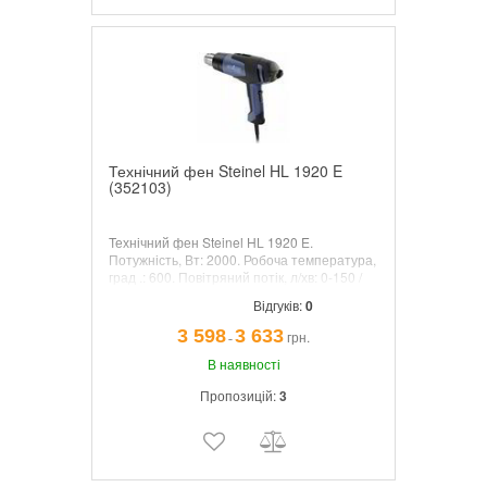
Технічний фен Steinel HL 1920 E
(352103)
Технічний фен Steinel HL 1920 E.
Потужність, Вт: 2000. Робоча температура,
град .: 600. Повітряний потік, л/хв: 0-150 /
150-300 / 300-500. Маса, кг: 0,84. З
Відгуків:
0
електронним управлінням, керамічний
нагрівальний елемент.
3 598
3 633
грн.
¯
В наявності
Пропозицій:
3