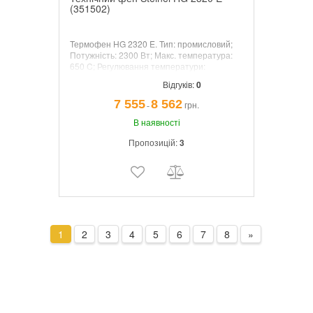
(351502)
Термофен HG 2320 E.
Тип: промисловий;
Потужність: 2300 Вт; Макс. температура:
650 C; Регулювання температури:
ступінчаста; Макс. повітряний потік: 500 л/
Відгуків:
0
хв. Дисплей: LCD. Модель модель 351502
поставляється з кейсом, включаючи
7 555
8 562
грн.
¯
рефлекторну насадку, 50 мм широку
насадку, редукційну насадку і усадочні
В наявності
шланги.
Пропозицій:
3
1
2
3
4
5
6
7
8
»