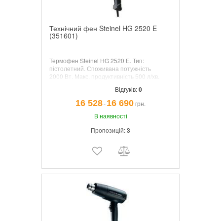
Технічний фен Steinel HG 2520 E
(351601)
Термофен Steinel HG 2520 E.
Тип:
пістолетний. Споживана потужність
2000
Вт. Макс. продуктивність
500
л/хв.
Плавне регулювання потоку. Мін.
Відгуків:
0
температура
(50
° C. Макс. температура
700
° C. Комплектація: кейс.
16 528
16 690
грн.
¯
В наявності
Пропозицій:
3