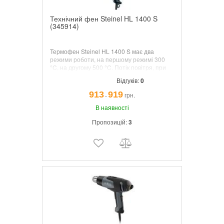
Технічний фен Steinel HL 1400 S
(345914)
Термофен Steinel HL 1400 S має два
режими роботи, на першому режимі 300
°C, на другому 500 °C. Потік повітря, при
першому режимі он становить 240 літрів в
Відгуків:
0
хвилину, при другому 450. Потужність,
Вт1400.
913
919
грн.
¯
В наявності
Пропозицій:
3