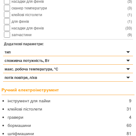
насадки для фенів
(
3
)
сканер температури
(
3
)
клейові пістолети
(
1
)
для фенів
(
1
)
насадки для фенів
(
33
)
запчастини
(
9
)
Додаткові параметри:
тип
споживча потужність, Вт
макс. робоча температура, °С
потік повітря, л/хв
Ручний електроінструмент
інструмент для пайки
9
клейові пістолети
31
гравери
4
бормашини
60
шліфмашини
81