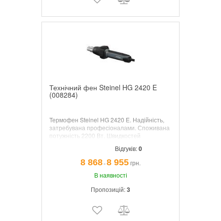
Технічний фен Steinel HG 2420 E
(008284)
Термофен Steinel HG 2420 E.
Надійність,
затребувана професіоналами. Споживана
потужність 2200 Вт. Швидкостей
вентилятора 2. Макс. продуктивність 400
л/
Відгуків:
0
хв
. Мін. температура 80
°C
. Макс.
температура 650
°C.
Плавне регулювання t
8 868
8 955
грн.
¯
°. Комплектація: кейс.
В наявності
Пропозицій:
3