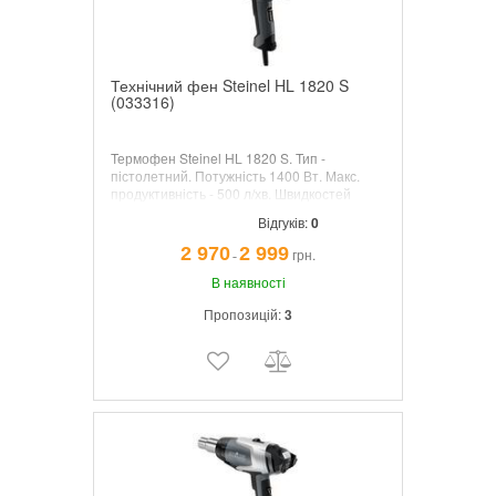
Технічний фен Steinel HL 1820 S
(033316)
Термофен Steinel HL 1820 S.
Тип -
пістолетний. Потужність 1400 Вт. Макс.
продуктивність - 500 л/хв. Швидкостей
вентилятора - 150, 300, 500 л/хв.
Відгуків:
0
Регулювань температури - 3 шт.
Мінімальна температура - 50 ° C.
2 970
2 999
грн.
¯
Максимальна температура - 600 ° C. Вага -
800 г.
В наявності
Пропозицій:
3