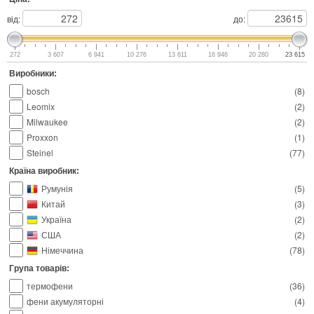
від:
до:
272
3 607
6 941
10 276
13 611
16 946
20 280
23 615
Виробники:
bosch
(
8
)
Leomix
(
2
)
Milwaukee
(
2
)
Proxxon
(
1
)
Steinel
(
77
)
Країна виробник:
Румунія
(
5
)
Китай
(
3
)
Україна
(
2
)
США
(
2
)
Німеччина
(
78
)
Група товарів:
термофени
(
36
)
фени акумуляторні
(
4
)