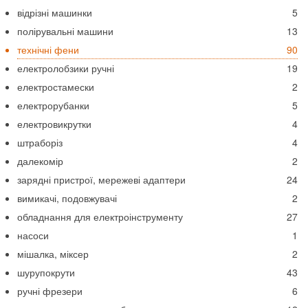
відрізні машинки
5
полірувальні машини
13
технічні фени
90
електролобзики ручні
19
електростамески
2
електрорубанки
5
електровикрутки
4
штраборіз
4
далекомір
2
зарядні пристрої, мережеві адаптери
24
вимикачі, подовжувачі
2
обладнання для електроінструменту
27
насоси
1
мішалка, міксер
2
шурупокрути
43
ручні фрезери
6