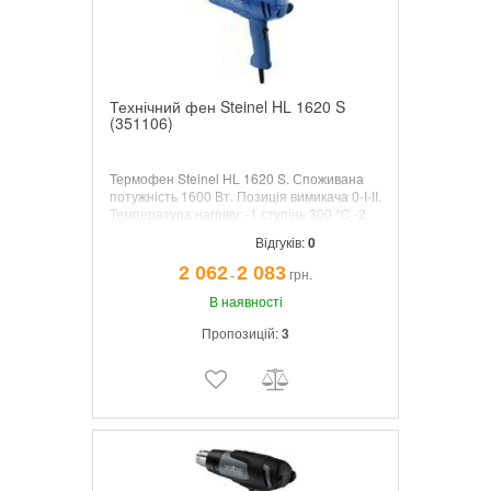
Технічний фен Steinel HL 1620 S
(351106)
Термофен Steinel HL 1620 S.
Споживана
потужність 1600 Вт. Позиція вимикача 0-I-II.
Температура нагріву: -1 ступінь 300 °C -2
ступінь 500 °C. Продуктивність: -1 ступінь
Відгуків:
0
240 л/хв. -2
ступінь
450 л/
хв.
Комплектація:
картонна коробка.
2 062
2 083
грн.
¯
В наявності
Пропозицій:
3