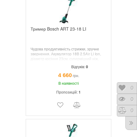
Тример Bosch ART 23-18 LI
Чудова продуктивність стрижки, зручне
звернення. Акумулятор 18В 2.5А\г Li Ion,
діаметр косіння 23см, суперміцний ніж,
регулювання висоти 80-115см; зарядка 1 ч;
Відгуків:
0
поворот головки.
4 660
грн.
В наявності
Відк
0
Пропозицій:
1
Пере
0
Порі
0