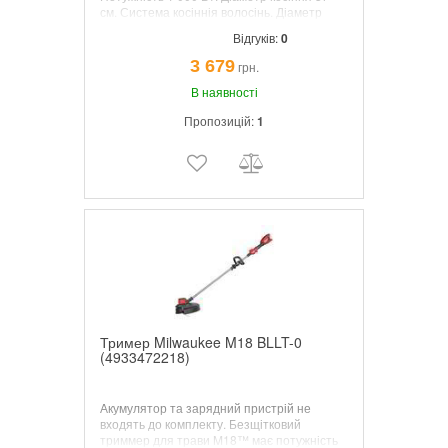
см. Система косіннія волосінь. Діаметр
волосіні 2 мм. Вага 4,6 кг.
Відгуків:
0
3 679
грн.
В наявності
Пропозицій:
1
Тример Milwaukee M18 BLLT-0
(4933472218)
Акумулятор та зарядний пристрій не
входять до комплекту. Безщітковий
триммер для трави M18™ має потужність