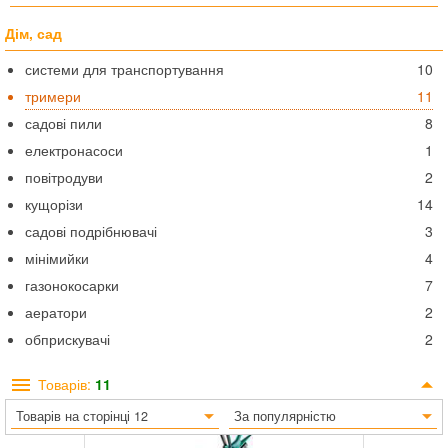
Дім, сад
системи для транспортування
10
тримери
11
садові пили
8
електронасоси
1
повітродуви
2
кущорізи
14
садові подрібнювачі
3
мінімийки
4
газонокосарки
7
аератори
2
обприскувачі
2
Товарів:
11
Товарів на сторінці 12
За популярністю