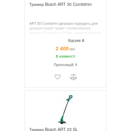
Тример Bosch ART 30 Combitrim
ART 30 Combirim ідеально підходить для
дікоркастущей трави і необроблених
газонів. Потужність 500Вт, діаметр різання
30см, вага 3.2кг, волосінь 1.6ммх8м,
Відгуків:
0
регулювання висоти 80-115см; поворот
головки, доп. суперлеска, ролики. защ.
2 400
грн.
раст.
В наявності
Пропозицій:
1
Тример Bosch ART 23 SL