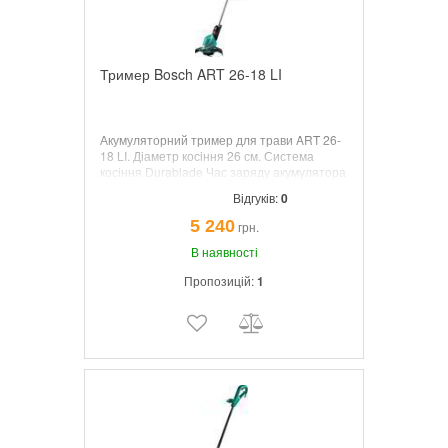
Тример Bosch ART 26-18 LI
Акумуляторний тример для трави ART 26-
18 LI. Діаметр косіння 26 см. Система
косіння Durablade Час заряду акумулятора
1 ч. Акумулятор 18 В / 1,5 Ач Li-ion Вага 2,4
Відгуків:
0
кг.
5 240
грн.
В наявності
Пропозицій:
1