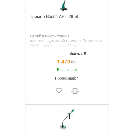
Тример Bosch ART 26 SL
Легкий в використанні і
високопродуктивний триммер. Потужність
280 Вт, ширина скосу 26 см,
напівавтоматична ріжучий система,
Відгуків:
0
довжина волосіні 4 м, вага 1.8 кг.
1 470
грн.
В наявності
Пропозицій:
1