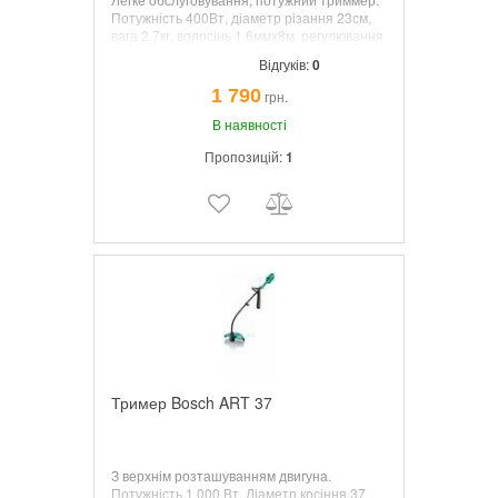
Потужність 400Вт, діаметр різання 23см,
вага 2.7кг, волосінь 1.6ммх8м, регулювання
висоти 80-115см, поворот голівки, доп.
Відгуків:
0
суперлеска.
1 790
грн.
В наявності
Пропозицій:
1
Тример Bosch ART 37
З верхнім розташуванням двигуна.
Потужність 1 000 Вт. Діаметр косіння 37