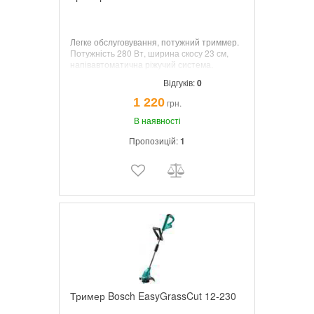
Легке обслуговування, потужний триммер.
Потужність 280 Вт, ширина скосу 23 см,
напівавтоматична ріжучий система,
довжина волосіні 4 м, вага 1.7 кг
Відгуків:
0
1 220
грн.
В наявності
Пропозицій:
1
Тример Bosch EasyGrassCut 12-230