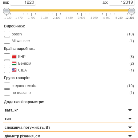
від:
до:
1 220
1 470
1 790
2 170
2 400
3 469
3 679
4 070
4 660
5 240
12 319
Виробники:
bosch
(
10
)
Milwaukee
(
1
)
Країна виробник:
КНР
(
8
)
Венгрія
(
2
)
США
(
1
)
Група товарів:
садова техніка
(
10
)
не вказано
(
1
)
Додаткові параметри:
вага, кг
тип
споживча потужність, Вт
діаметр різання, см