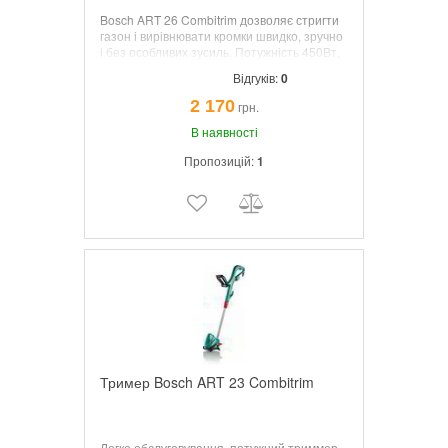
Bosch ART 26 Combitrim дозволяє стригти
газон і вирівнювати кромки швидко, зручно
і без особливих зусиль. Потужність 450Вт,
діаметр різання 26см, вага 3.0кг, волосінь
Відгуків:
0
1.6ммх8м, регулювання висоти 80-115см;
поворот головки; доп. суперволосінь.
2 170
грн.
В наявності
Пропозицій:
1
Тример Bosch ART 23 Combitrim
Легке обслуговування, потужний триммер.