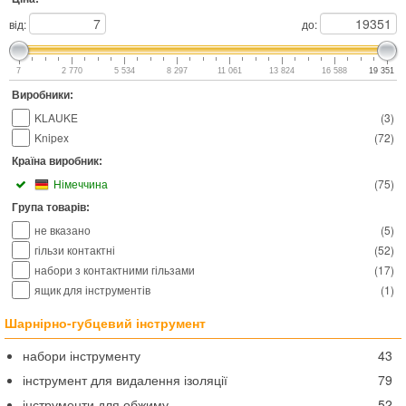
від:
до:
7
2 770
5 534
8 297
11 061
13 824
16 588
19 351
Виробники:
KLAUKE
(
3
)
Knipex
(
72
)
Країна виробник:
Німеччина
(
75
)
Група товарів:
не вказано
(
5
)
гільзи контактні
(
52
)
набори з контактними гільзами
(
17
)
ящик для інструментів
(
1
)
Шарнірно-губцевий інструмент
набори інструменту
43
інструмент для видалення ізоляції
79
інструменти для обжиму
52