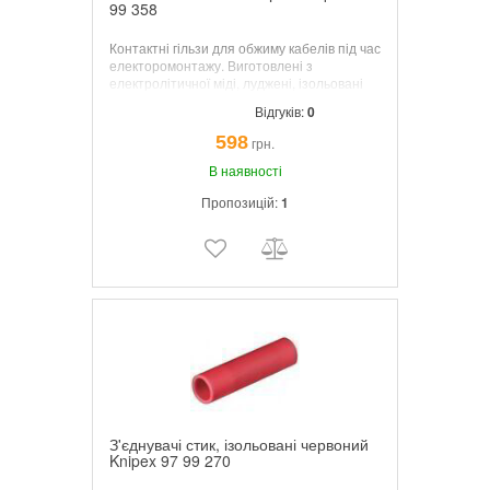
99 358
Контактні гільзи для обжиму кабелів під час
електоромонтажу. Виготовлені з
електролітичної міді, луджені, ізольовані
кінцевими втулками по колірному коду.
Відгуків:
0
Виготовленні згідно норм DIN 46228-4.
Розмір 16 мм², кількість 100 шт.
598
грн.
В наявності
Пропозицій:
1
З'єднувачі стик, ізольовані червоний
Knipex 97 99 270