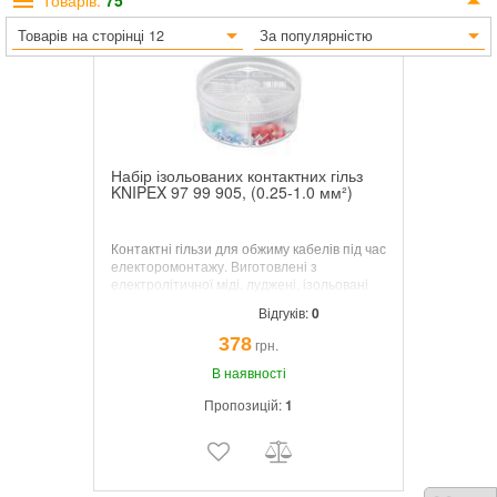
Товарів:
75
Товарів на сторінці 12
За популярністю
Набір ізольованих контактних гільз
KNIPEX 97 99 905, (0.25-1.0 мм²)
Контактні гільзи для обжиму кабелів під час
електоромонтажу. Виготовлені з
електролітичної міді, луджені, ізольовані
кінцевими втулками по колірному коду.
Відгуків:
0
Виготовленні згідно норм DIN 46228-4.
Зручна, прозора коробка. Поворотна
378
грн.
кришка з отвором для доступу до обраного
розміру гільз.
В наявності
Пропозицій:
1