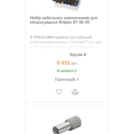
Набір кабельних наконечників для
обпресування Knipex 97 90 00
В TANOS MINI-systainer (в стабільній
пластмасовій коробці). Система T-Loc для
роботи однією рукою: при поверненні
систейнер відмикається і закривається або
Відгуків:
0
з'єднується з іншим систейнером. З
асортиментом поширених кабельних
5 031
грн.
наконечників. З кліщами затискними
обпресувальними 97 00 215 A
В наявності
Пропозицій:
1