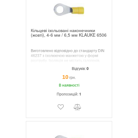
Кільцеві ізольовані наконечники
(жовті), 4-6 мм / 6,5 мм KLAUKE 6506
Виготовлено відповідно до стандарту DIN
46237 з ізолюючою манжетою у формі
розтрубу. Ізоляція не містить галогенів,
небезпечних під час пожежі. Робоча
Відгуків:
0
температура 105 °C. Ізоляція із широкою
вхідною частиною, що дозволяє легко
10
грн.
заправити жилу.
В наявності
Пропозицій:
1