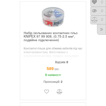
Відк
0
Пере
0
Порі
0
Набір ізольованих контактних гільз
KNIPEX 97 99 908, (0.75-2.5 мм²,
подвійне підключення)
Контактні гільзи для обжиму кабелів під час
електоромонтажу. Виготовлені з
електролітичної міді, луджені, ізольовані
кінцевими втулками по колірному коду.
Відгуків:
0
Виготовленні згідно норм DIN 46228-4.
Зручна, прозора коробка. Поворотна
589
грн.
кришка з отвором для доступу до обраного
розміру гільз.
В наявності
Пропозицій:
2