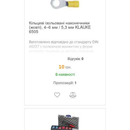
Кільцеві ізольовані наконечники
(жовті), 4–6 мм / 5,3 мм KLAUKE
6505
Виготовлено відповідно до стандарту DIN
46237 з ізолюючою манжетою у формі
розтрубу. Ізоляція не містить галогенів,
небезпечних під час пожежі. Робоча
Відгуків:
0
температура 105 °C. Ізоляція із широкою
вхідною частиною, що дозволяє легко
10
грн.
заправити жилу.
В наявності
Пропозицій:
1