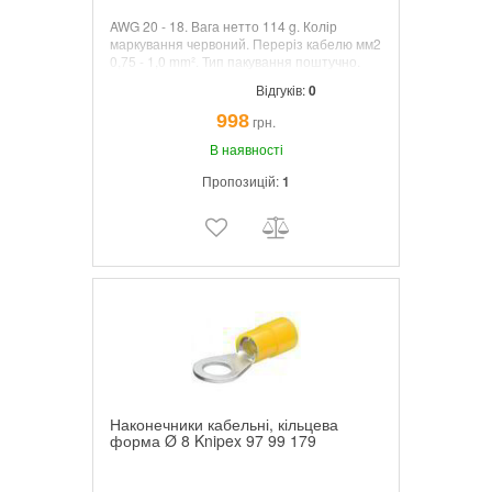
AWG 20 - 18. Вага нетто 114 g. Колір
маркування червоний. Переріз кабелю мм2
0,75 - 1,0 mm². Тип пакування поштучно.
Кількість в упаковці 100.
Відгуків:
0
998
грн.
В наявності
Пропозицій:
1
Наконечники кабельні, кільцева
форма Ø 8 Knipex 97 99 179