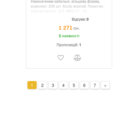
Наконечники кабельні, кільцева форма,
комплект: 200 шт. Колір жовтий. Перетин
кабелю мм
4,0 - 6,0
.
AWG 11 - 10.
Відгуків:
0
1 271
грн.
В наявності
Пропозицій:
1
1
2
3
4
5
6
7
»