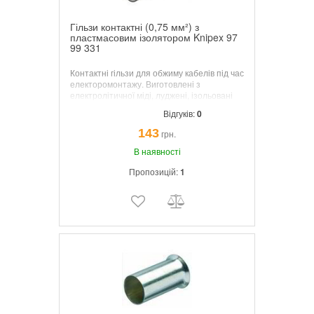
Гільзи контактні (0,75 мм²) з
пластмасовим ізолятором Knipex 97
99 331
Контактні гільзи для обжиму кабелів під час
електоромонтажу. Виготовлені з
електролітичної міді, луджені, ізольовані
кінцевими втулками по колірному коду.
Відгуків:
0
Виготовленні згідно норм DIN 46228-4.
143
грн.
В наявності
Пропозицій:
1