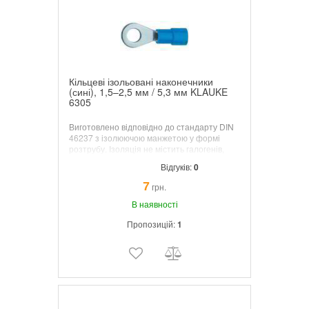
Кільцеві ізольовані наконечники
(сині), 1,5–2,5 мм / 5,3 мм KLAUKE
6305
Виготовлено відповідно до стандарту DIN
46237 з ізолюючою манжетою у формі
розтрубу. Ізоляція не містить галогенів,
небезпечних під час пожежі. Робоча
Відгуків:
0
температура 105 °C. Ізоляція із широкою
вхідною частиною, що дозволяє легко
7
грн.
заправити жилу.
В наявності
Пропозицій:
1