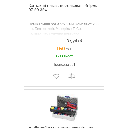
Контактні гільзи, неізольовані Knipex
97 99 394
Номінальний розмір: 2,5 мм. Комплект: 200
шт. Без ізоляції. Матеріал: E-Cu.
Гальванічно луджена поверхня.
Мінімальна товщина покриття – 3 мкм
Відгуків:
0
150
грн.
В наявності
Пропозицій:
1
Набір кабельних наконечників для