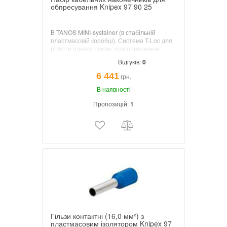
обпресування Knipex 97 90 25
В TANOS MINI-systainer (в стабільній
пластмасовій коробці). Система T-Loc для
роботи однією рукою: при поверненні
систейнер відмикається і закривається або
Відгуків:
0
з'єднується з іншим систейнером.
6 441
грн.
В наявності
Пропозицій:
1
Гільзи контактні (16,0 мм²) з
пластмасовим ізолятором Knipex 97