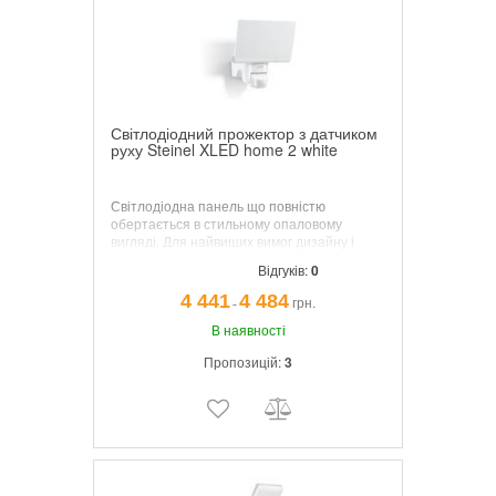
Світлодіодний прожектор з датчиком
руху Steinel XLED home 2 white
Світлодіодна панель що
повністю
обертається в стильному опаловому
вигляді. Для найвищих вимог дизайну і
максимального комфорту освітлення. 1484
Відгуків:
0
лм при споживаної потужності всього 14
Вт. Прецизійний ІК-датчик повороту
4 441
4 484
грн.
¯
(горизонтальний: 180 °, вертикальний: 90
°). Кут виявлення 180 °, дальність 10 м,
В наявності
3000 К. високо теплопровідні система
Пропозицій:
3
охолодження з магнієвого композиту.