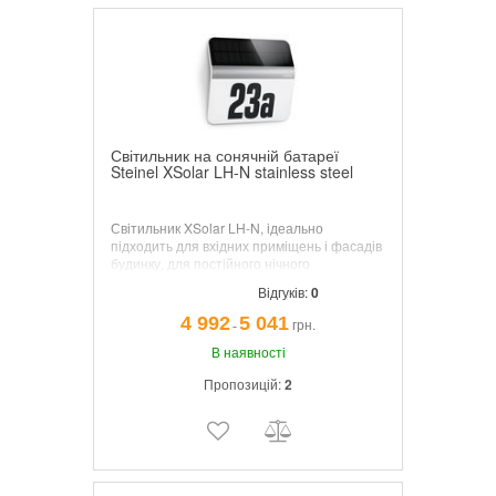
Світильник на сонячній батареї
Steinel XSolar LH-N stainless steel
Світильник XSolar LH-N, ідеально
підходить для вхідних приміщень і фасадів
будинку, для постійного нічного
освітлення. Максимальна тривалість
Відгуків:
0
постійного включення 12 днів.
4 992
5 041
грн.
¯
В наявності
Пропозицій:
2