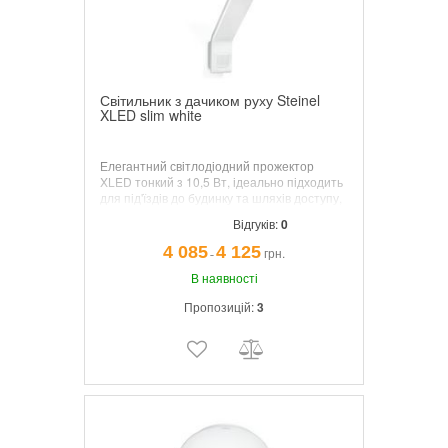
Світильник з дачиком руху Steinel
XLED slim white
Елегантний світлодіодний прожектор
XLED тонкий з 10,5 Вт, ідеально підходить
для під'їздів до будинку та шляхів доступу,
приємного та ефективного світла (660 лм)
Відгуків:
0
з надзвичайно низьким споживанням
енергії, до 8 м датчика, повороту
4 085
4 125
грн.
¯
(горизонталі) до + -30 °.
В наявності
Пропозицій:
3