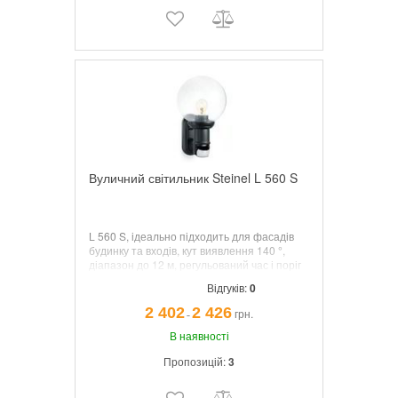
Вуличний світильник Steinel L 560 S
L 560 S, ідеально підходить для фасадів
будинку та входів, кут виявлення 140 °,
діапазон до 12 м, регульований час і поріг
сутінків, датчик можна повертати
Відгуків:
0
вертикально на 65 ° і горизонтально на
130 ° для точної адаптації до зони
2 402
2 426
грн.
¯
виявлення.
В наявності
Пропозицій:
3