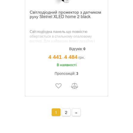
Світлодіодний прожектор з датчиком
руху Steinel XLED home 2 black
Світлодіодна панель що
повністю
обертається в стильному опаловому
вигляді. Для найвищих вимог дизайну і
максимального комфорту освітлення. 1484
Відгуків:
0
лм при споживаної потужності всього 14
Вт. Прецизійний ІК-датчик повороту
4 441
4 484
грн.
¯
(горизонтальний: 180 °, вертикальний: 90
°). Кут виявлення 180 °, дальність 10 м,
В наявності
3000 К. високо теплопровідні система
Пропозицій:
3
охолодження з магнієвого композиту.
1
2
»