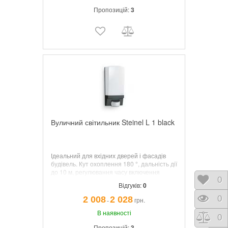
алюмінієва головка прожектора.
Доступний
Пропозицій:
3
у чорно-білому кольорі.
Вуличний світильник Steinel L 1 black
Ідеальний для вхідних дверей і фасадів
будівель. Кут охоплення 180 °, дальність дії
до 10 м, регулювання часу включення
Відк
0
світла і сутінкового порога, в комплект
Відгуків:
0
входять наклейки з цифрами для
світильників з номером будинку. Цей
Пере
0
2 008
2 028
грн.
¯
світильник можна назвати в числі
найпопулярніших пристроїв STEINEL
В наявності
Порі
0
завдяки своїй якості та ефективної
Пропозицій:
3