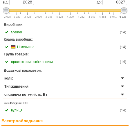
від:
до:
2 028
2 029
2 426
2 926
2 945
4 125
4 200
4 282
4 342
4 484
5 041
6 327
Виробники:
Steinel
(
14
)
Країна виробник:
Німеччина
(
14
)
Група товарів:
прожектори і світильники
(
14
)
Додаткові параметри:
колір
Тип живлення
споживча потужність, Вт
застосування
вулиця
(
14
)
Електрообладнання