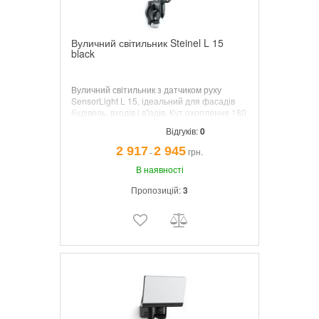
Вуличний світильник Steinel L 15
black
Вуличний світильник з датчиком руху
SensorLight L 15, ідеальний для фасадів
будівель, входів і в'їздів. Кут охоплення 180
°, дальність дії до 10 м, регулювання часу
Відгуків:
0
включення світла і сутінкового порога,
можливість повороту сенсора по вертикалі
2 917
2 945
грн.
¯
на 90 ° для точного регулювання зони
виявлення.
В наявності
Пропозицій:
3