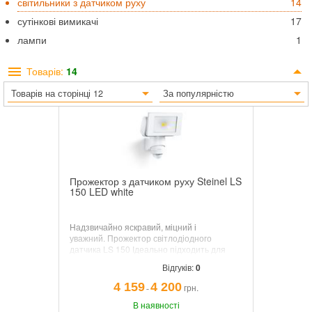
світильники з датчиком руху
14
сутінкові вимикачі
17
лампи
1
Товарів:
14
Товарів на сторінці 12
За популярністю
Прожектор з датчиком руху Steinel LS
150 LED white
Надзвичайно яскравий, міцний і
уважний.
Прожектор світлодіодного
датчика LS 150
Ідеально підходить для
освітлення великих площ навколо будівлі
Відгуків:
0
на основі потреб.
Інфрачервоний датчик з
кутом виявлення 240 ° та діапазоном 12
4 159
4 200
грн.
¯
м.
Вихід світла 1760 л, світловий колір 4000
К, енергоспоживання 20,5 Вт.
В наявності
Міцна