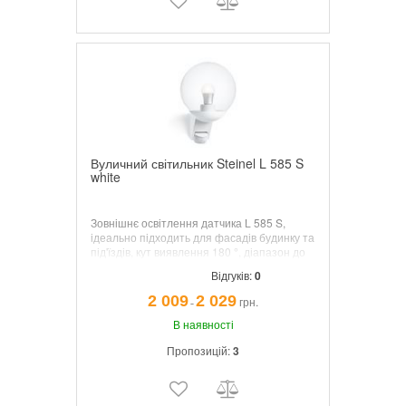
Вуличний світильник Steinel L 585 S
white
Зовнішнє освітлення датчика L 585 S,
ідеально підходить для фасадів будинку та
під'їздів, кут виявлення 180 °, діапазон до
10 м, регулюється поріг часу та сутінків,
Відгуків:
0
датчик можна повертати вертикально на
70 ° для точної адаптації до зони
2 009
2 029
грн.
¯
виявлення.
В наявності
Пропозицій:
3