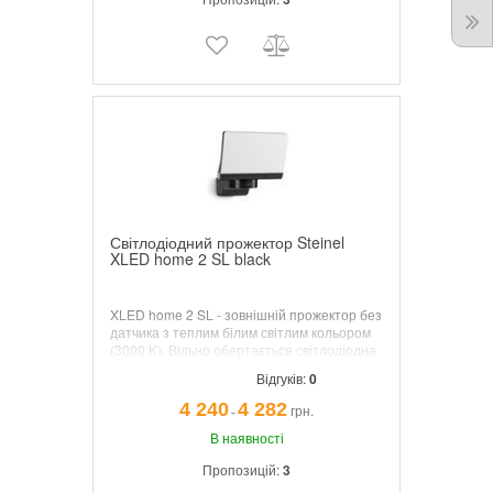
технології для контролю територій
площею до 105 м2
Світлодіодний прожектор Steinel
XLED home 2 SL black
XLED home 2 SL - зовнішній прожектор без
датчика з теплим білим світлим кольором
(3000 K).
Вільно обертається світлодіодна
панель з новою кришкою з опалу для
Відгуків:
0
приємного плоского світла (1443 лм при 13
Вт).
Діапазон повороту: 180 °
4 240
4 282
грн.
¯
(горизонтальний і вертикальний).
Система
охолодження виготовлена ​​з високо
В наявності
теплопровідного магнієвого композиту
Пропозицій:
3
(HCMC).