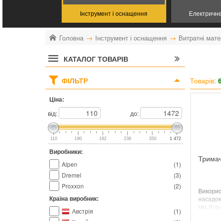
Інструмент і оснащення
Електричн
Головна
Інструмент і оснащення
Витратні мате
КАТАЛОГ ТОВАРІВ
ФІЛЬТР
Товарів:
Ціна:
від:
до:
110
190
192
236
350
1 472
Виробники:
Тримач
Alpen
(
1
)
Dremel
(
3
)
Proxxon
(
2
)
Викорис
насадок
Країна виробник:
мм. Кіль
Австрія
(
1
)