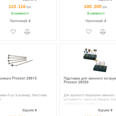
110
116
190
200
грн.
грн.
¯
¯
В наявності
В наявності
Пропозицій:
2
Пропозицій:
2
римачі Proxxon 28815
Підставка для змінного інстру
Proxxon 28359
имач 5 шт в упаковці. Хвостовик
Для зручності зберігання змінного
4.
інструменту, такого як свердла, бор
шліфувальні насадки і т. д.
Відгуків:
0
Відгуків:
0