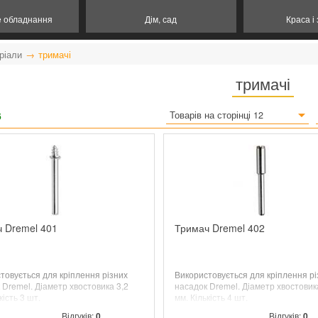
е обладнання
Дім, сад
Краса і
ріали
тримачі
тримачі
6
Товарів на сторінці 12
 Dremel 401
Тримач Dremel 402
товується для кріплення різних
Використовується для кріплення рі
 Dremel. Діаметр хвостовика 3,2
насадок Dremel. Діаметр хвостовик
кість 3 шт.
мм. Кількість 4 шт.
Відгуків:
0
Відгуків:
0