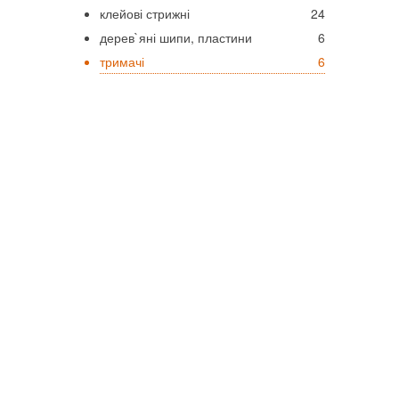
клейові стрижні
24
дерев`яні шипи, пластини
6
тримачі
6
Інструме
Електроо
інтернет-магазин доставка товарів