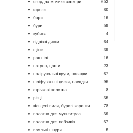
свердла мітчики зенкери
653
фрези
80
бори
16
бури
59
зубила
4
відрізні диски
64
щітки
39
рашпілі
16
патрон, цанги
23
полірувальні круги, насадки
67
шліфувальні диски, насадки
95
стрічкові полотна
8
різці
35
кільцеві пили, бурові коронки
78
полотна для мультитула
39
полотна для лобзиків
67
паяльні шнури
5