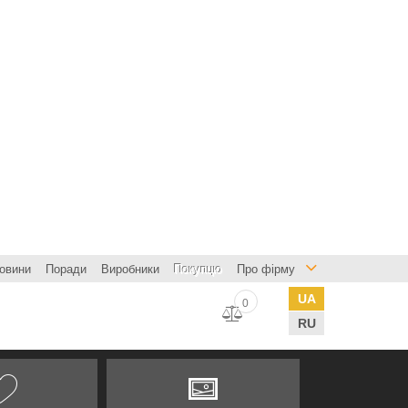
овини
Поради
Виробники
Покупцю
Про фірму
UA
0
RU