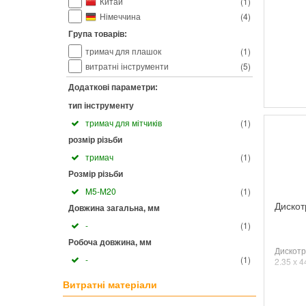
Китай
(
1
)
Німеччина
(
4
)
Група товарів:
тримач для плашок
(
1
)
витратні інструменти
(
5
)
Додаткові параметри:
тип інструменту
тримач для мітчиків
(
1
)
розмір різьби
тримач
(
1
)
Розмір різьби
M5-M20
(
1
)
Дискот
Довжина загальна, мм
-
(
1
)
Робоча довжина, мм
Дискотр
-
(
1
)
2.35 х 4
Витратні матеріали