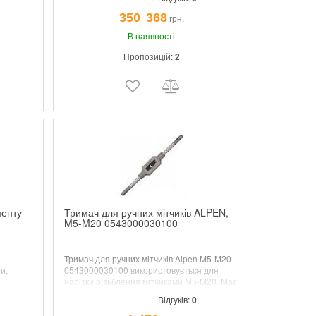
350
368
грн.
¯
В наявності
Пропозицій:
2
менту
Тримач для ручних мітчиків ALPEN,
M5-M20 0543000030100
Тримач для ручних мітчиків Alpen M5-M20
и,
0543000030100 використовується для
нарізки різьблення мітчиками M5-M20.
Має
дві губки, одна з яких рухлива.
Відгуків:
0