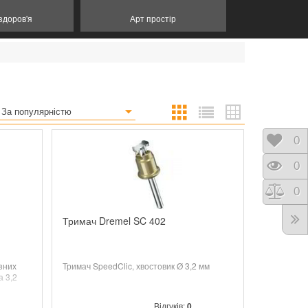
 здоров'я
Арт простір
За популярністю
Відк
0
Пере
0
Порі
0
Тримач Dremel SC 402
зних
Тримач SpeedClic, хвостовик Ø 3,2 мм
а 3,2
Відгуків:
0