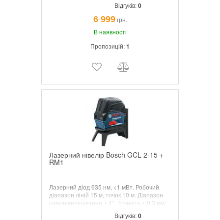
самонівелірування ± 3°. Точність ± 0,2 мм/
Відгуків:
0
м.Проектує горизонтальну площину і
чотири вертикальні площині під кутом 90
6 999
грн.
градусів, в зручній сумці для зберігання і
перенесення.
В наявності
Пропозицій:
1
Лазерний нівелір Bosch GCL 2-15 +
RM1
Лазерний діод 635 нм, <1 мВт. Робочий
діапазон ліній 15 м, точок 10 м. Діапазон
самонівелірування ± 4°. Точність ± 0,3 мм/
м. Комбінований лазер (лінійний +
Відгуків:
0
точковий). Має подовжену проекцію