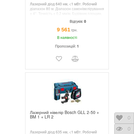
Лазерний діод 640 нм, <1 мВт. Робочий
діапазон 80 м. Діапазон самонівелірування
± 4°. Точність ± 0,2 мм/м. Будівник площин,
одночасно проектує горизонтальну і
Відгуків:
0
вертикальну площину (360 °).
9 561
грн.
В наявності
Пропозицій:
1
Лазерний нівелір Bosch GLL 2-50 +
BM 1 + LR 2
Відк
0
Пере
0
Лазерний діод 635 нм, <1 мВт. Робочий