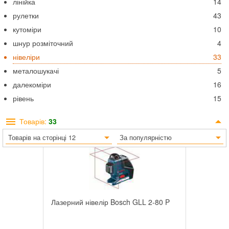
лінійка
14
рулетки
43
кутоміри
10
шнур розміточний
4
нівеліри
33
металошукачі
5
далекоміри
16
рівень
15
Товарів:
33
Товарів на сторінці 12
За популярністю
Лазерний нівелір Bosch GLL 2-80 P