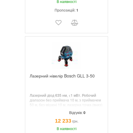
В наявності
Пропозицій:
1
Лазерний нівелір Bosch GLL 3-50
Лазерний діод 635 нм, <1 мВт. Робочий
діапазон без приймача 10 м, з приймачем
50 м, без мішені 10 м, лазерна точка (вниз)
5 м. Діапазон самонівелірування ± 4°.
Відгуків:
0
Точність ± 0,3 мм/м. Самонівелюючий
будівник площин, одночасно проектує
12 233
грн.
горизонтальну і 2 вертикальні площині, з
вкладкою під L-BOXX.
В наявності