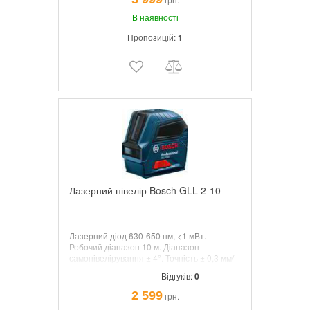
перенесення.
В наявності
Пропозицій:
1
Лазерний нівелір Bosch GLL 2-10
Лазерний діод 630-650 нм, <1 мВт.
Робочий діапазон 10 м. Діапазон
самонівелірування ± 4°. Точність ± 0,3 мм/
м. Простий компактний лазерний нівелір.
Відгуків:
0
2 599
грн.