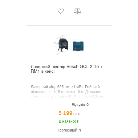
Лазерний нівелір Bosch GCL 2-15 +
RM1 в кейсі
Лазерний діод 635 нм, <1 мВт. Робочий
діапазон ліній15 м, точок 10 м. Діапазон
самонівелірування ± 4°. Точність ± 0,3 мм/
м. Комбінований лазер (лінійний +
Відгуків:
0
точковий), що проектує горизонтальну і
вертикальну площині, а також 2 точки
5 199
грн.
схилу. Має подовжену проекцію
вертикальної лінії.
В наявності
Пропозицій:
1