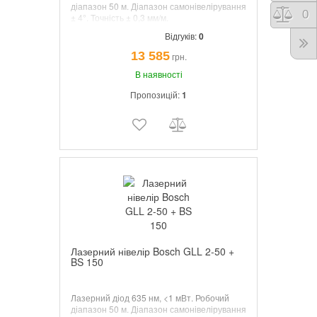
діапазон 50 м. Діапазон самонівелірування
Порі
0
± 4°. Точність ± 0,3 мм/м.
Самонивелирующийся лінійний лазер.
Відгуків:
0
Доповнюється стельовою кліпсою.
13 585
грн.
В наявності
Пропозицій:
1
Лазерний нівелір Bosch GLL 2-50 +
BS 150
Лазерний діод 635 нм, <1 мВт. Робочий
діапазон 50 м. Діапазон самонівелірування