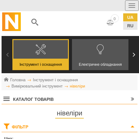
UA
0
RU
Інструмент і оснащення
Електричне обладнання
Головна
Інструмент і оснащення
Вимірювальний інструмент
нівеліри
КАТАЛОГ ТОВАРІВ
нівеліри
ФІЛЬТР
Ціна: