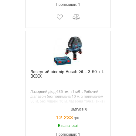
Пропозицій:
1
Лазерний нівелір Bosch GLL 3-50 + L-
BOXX
Лазерний діод 635 нм, <1 мВт. Робочий
діапазон без приймача 10 м, з приймачем
50 м, без мішені 10 м, лазерна точка (вниз)
5 м. Діапазон самонівелірування ± 4°.
Відгуків:
0
Точність ± 0,3 мм/м. Самонівелюючий
будівник площин, одночасно проектує
12 233
грн.
горизонтальну і 2 вертикальні площині, з
двома вкладками під L-BOXX
В наявності
Пропозицій:
1