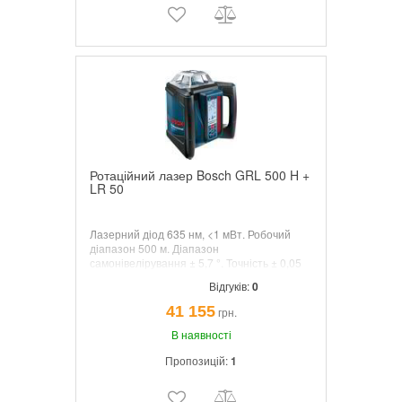
Ротаційний лазер Bosch GRL 500 H +
LR 50
Лазерний діод 635 нм, <1 мВт. Робочий
діапазон 500 м. Діапазон
самонівелірування ± 5,7 °. Точність ± 0,05
мм/м. Ротаційний лазерний нівелір для
Відгуків:
0
горизонтального нівелювання, оснащений
системою проти крадіжок.
41 155
грн.
В наявності
Пропозицій:
1