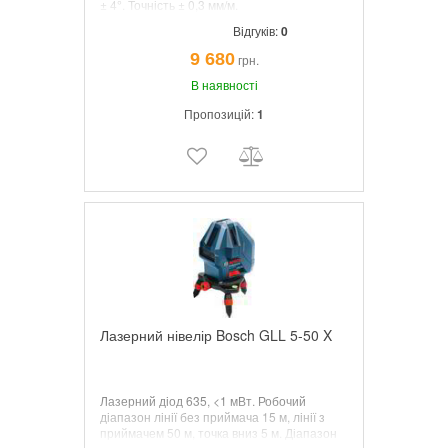
± 4°. Точність ± 0,3 мм/м.
Самонивелирующийся лінійний лазер.
Відгуків:
0
9 680
грн.
В наявності
Пропозицій:
1
Лазерний нівелір Bosch GLL 5-50 X
Лазерний діод 635, <1 мВт. Робочий
діапазон лінії без приймача 15 м, лінії з
приймачем 50 м, точка вниз 5 м. Діапазон