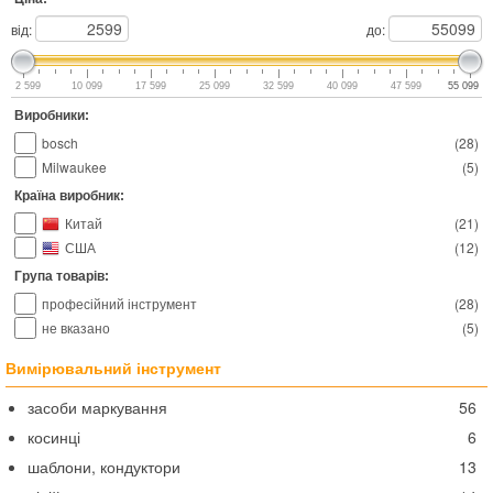
від:
до:
2 599
10 099
17 599
25 099
32 599
40 099
47 599
55 099
Виробники:
bosch
(
28
)
Milwaukee
(
5
)
Країна виробник:
Китай
(
21
)
США
(
12
)
Група товарів:
професійний інструмент
(
28
)
не вказано
(
5
)
Вимірювальний інструмент
засоби маркування
56
косинці
6
шаблони, кондуктори
13