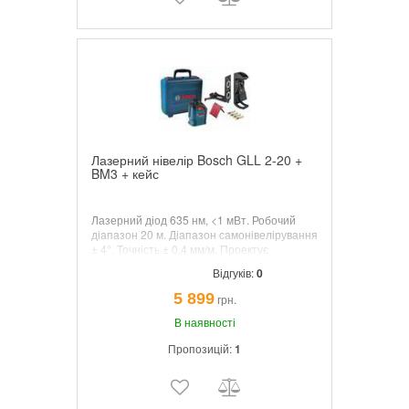
Лазерний нівелір Bosch GLL 2-20 +
BM3 + кейс
Лазерний діод 635 нм, <1 мВт. Робочий
діапазон 20 м. Діапазон самонівелірування
± 4°. Точність ± 0,4 мм/м. Проектує
горизонтальну площину на 360 градусів і
Відгуків:
0
вертикальну лінію, з власником BM3 в кейсі
Koffer.
5 899
грн.
В наявності
Пропозицій:
1