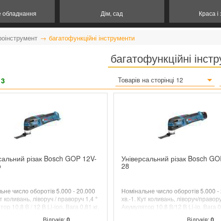
е обладнання
Дім, сад
Краса і
роінструмент
багатофункційні інструменти
багатофункційні інст
13
Товарів на сторінці 12
сальний різак Bosch GOP 12V-
Універсальний різак Bosch GO
o
28
ьне число оборотів 5.000 - 20.000
Номінальне число оборотів 5.000 -
ут коливань, ліворуч / праворуч 1,4 °
хв.-1. Кут коливань, ліворуч/правору
ор 10,8 В / 12 В Li-ion. Вага 0,81 кг.
Акумулятор 10,8 В/12 В Li-io. Вага 0,
 БЕЗ АКУМУЛЯТОРІВ!
Starlock, кейс + 2 x 2.0Ah basic AC s
Відгуків:
0
Відгуків:
0