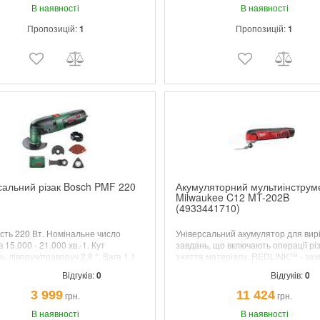
В наявності
В наявності
Пропозицій:
1
Пропозицій:
1
сальний різак Bosch PMF 220
Акумуляторний мультиінструм
Milwaukee C12 MT-202B
(4933441710)
сть 220 Вт. Номінальне число
Універсальний акумулятор для ви
 15.000 - 21.000 хв.-1. Кут
завдань, що включають операції рі
, ліворуч/праворуч 2,8 °. Вага 1,1
зняття матеріалу. REDLINK™ - захи
перевантаження в інструменті та
Відгуків:
0
Відгуків:
0
акумулятор, що забезпечує найкра
класі рівень захисту. Регульована
3 999
11 424
грн.
грн.
швидкість (5000–20 000 ходів за хв
В наявності
коливальний рух на 1,5° забезпечу
В наявності