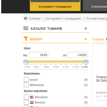
Інструмент і оснащення
Електричн
Головна
Інструмент і оснащення
Ручний елект
КАТАЛОГ ТОВАРІВ
ФІЛЬТР
Товарів:
Ціна:
від:
до:
3 499
3 899
3 999
5 958
6 255
11 093
14 890
Виробники:
Універ
bosch
(
9
)
28 Sol
Milwaukee
(
4
)
Країна виробник:
Номінал
хв.-1. К
Малайзія
(
3
)
Акумулят
Венгрія
(
6
)
ВЕРСІЯ