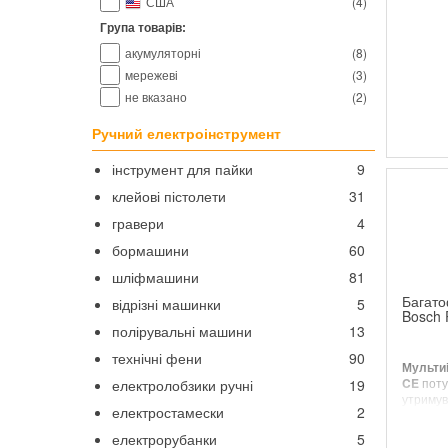
США
(
4
)
Група товарів:
акумуляторні
(
8
)
мережеві
(
3
)
не вказано
(
2
)
Ручний електроінструмент
інструмент для пайки
9
клейові пістолети
31
гравери
4
бормашини
60
шліфмашини
81
Багато
відрізні машинки
5
Bosch 
полірувальні машини
13
технічні фени
90
Мульти
CE
поту
електролобзики ручні
19
утриму
електростамески
2
частоти
кутом к
електрорубанки
5
Магнітн