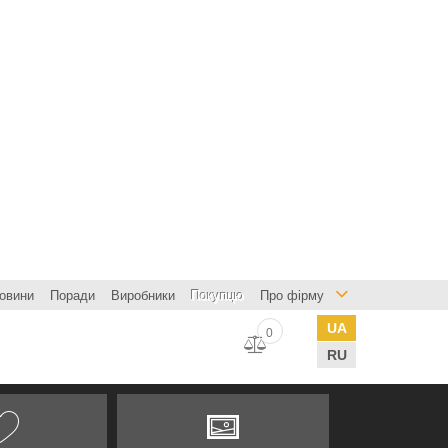
овини
Поради
Виробники
Покупцю
Про фірму
UA
0
RU