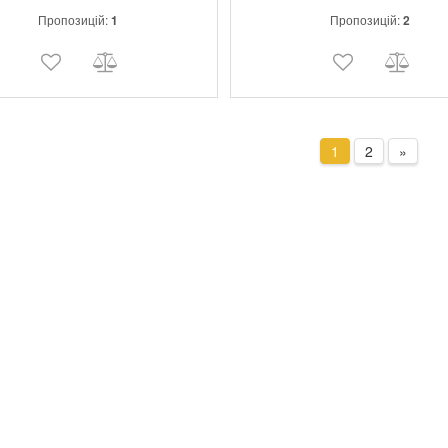
швидке виконання професійних роб
Пропозицій:
1
Пропозицій:
2
такими матеріалами, як метал, дер
пластик.
1
2
»