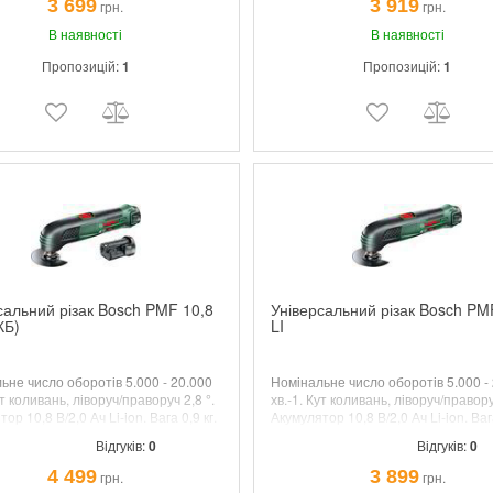
3 699
3 919
грн.
грн.
м
для простої перевстановлення
ів з кріпленням Starlock. 4-
В наявності
В наявності
й обмежувач глибини.
Пропозицій:
1
Пропозицій:
1
яється у картонній упаковці з
ованим пиляльним диском,
 дельташліфлистів,
шліфпластиною.
сальний різак Bosch PMF 10,8
Універсальний різак Bosch PM
КБ)
LI
ьне число оборотів 5.000 - 20.000
Номінальне число оборотів 5.000 -
ут коливань, ліворуч/праворуч 2,8 °.
хв.-1. Кут коливань, ліворуч/правору
ор 10,8 В/2,0 Ач Li-ion. Вага 0,9 кг.
Акумулятор 10,8 В/2,0 Ач Li-ion. Вага
Відгуків:
0
Відгуків:
0
4 499
3 899
грн.
грн.