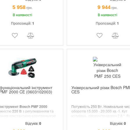
Магнітний 3D патрон, прекрасна
ергономіка, настройки швидкості.
5 958
9 944
грн.
грн.
В наявності
В наявності
Пропозицій:
1
Пропозицій:
1
функціональний інструмент
Універсальний різак Bosch PM
PMF 2000 CE (0603102003)
CES
інструмент Bosch PMF 2000
Потужність 250 Вт. Номінальне чи
жністю
220 В
з регулюванням та
оборотів 15.000 - 20.000 хв.-1. Кут
ваням константною електроныкою
коливань, ліворуч/праворуч 2,8 °. В
 ходів
(від 15000 до 20000 ход/хв)
,
кг.
Відгуків:
0
Відгуків:
0
оливань зліва/справа
2,8 градуса.
ий патрон з універсальним