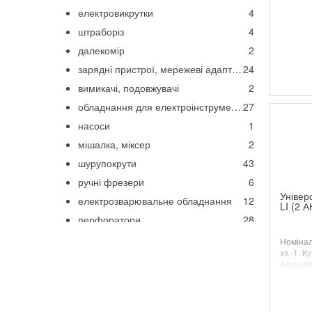
гвинто
електровикрутки
4
аксесуар
штраборіз
4
рівневи
Поставл
далекомір
2
сегмент
набором
зарядні пристрої, мережеві адаптери
24
дельта
вимикачі, подовжувачі
2
обладнання для електроінструменту
27
насоси
1
мішалка, міксер
2
шурупокрути
43
ручні фрезери
6
Універ
електрозварювальне обладнання
12
LI (2 А
перфоратори
28
ножиці по металу
6
Номінал
хв.-1. К
дрилі
9
Акумулят
дискові пили
7
відбійні молотки
8