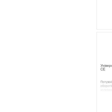
багатофункційні інструменти
13
степлер
5
гайковерти
11
індивідуальне освітлення Milwaukee
13
Універ
CE
Потужні
оборотів
коливань
кг.