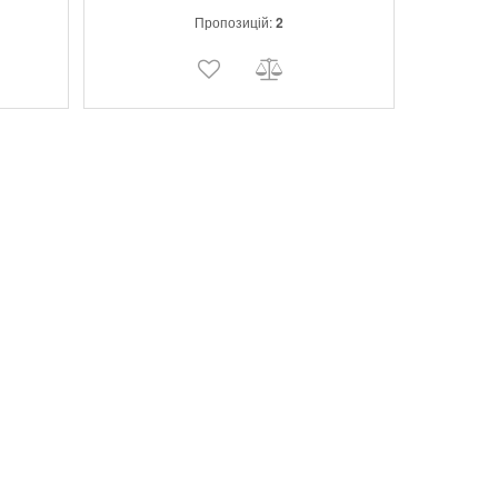
іт з
Пропозицій:
2
ево та