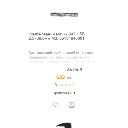
Комбінований мітчик 847 HSS,
2.5×36.0мм М3, 05104640001
Високоякісний комбінований мітчик для
свердління, нарізування різьблення і
зачистки. Зі швидкорізальної сталі (HSS).
Оптимально підібрана пружність металу
Відгуків:
0
гарантує великий термін служби
інструментів.
633
грн.
В наявності
Пропозицій:
1