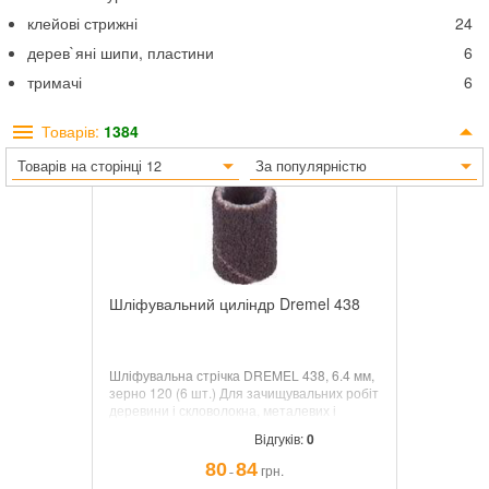
клейові стрижні
24
дерев`яні шипи, пластини
6
тримачі
6
Товарів:
1384
Товарів на сторінці 12
За популярністю
Шліфувальний циліндр Dremel 438
Шліфувальна стрічка DREMEL 438, 6.4 мм,
зерно 120 (6 шт.) Для зачищувальних робіт
деревини і скловолокна, металевих і
гумових поверхонь. Кількість: 6 шт.
Відгуків:
0
80
84
грн.
¯