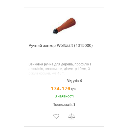
Ручний зенкер Wolfcraft (4315000)
Зенковка ручна для дерева, профілю з
алюмінія, пластмаси, діаметр 19мм, 3
ріжучі кромки, кут 45 °.
Відгуків:
0
174
176
грн.
¯
В наявності
Пропозицій:
3