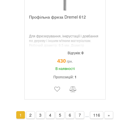
Профільна фреза Dremel 612
Для фрезерування, інкрустації і довбання
по дереву і іншим м'яким матеріалам.
Робочий діаметр: 9,5 мм. Діаметр
хвостовика: 3,2 мм.
Відгуків:
0
430
грн.
В наявності
Пропозицій:
1
1
2
3
4
5
6
7
116
»
...