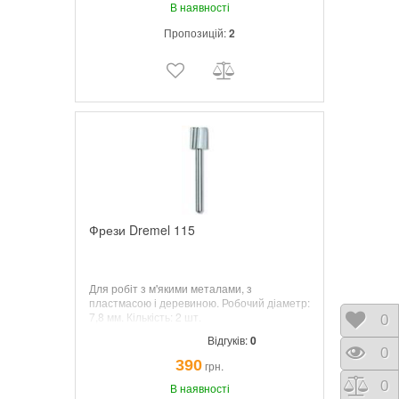
В наявності
Пропозицій:
2
Фрези Dremel 115
Для робіт з м'якими металами, з
пластмасою і деревиною. Робочий діаметр:
7,8 мм. Кількість: 2 шт.
Відк
0
Відгуків:
0
Пере
0
390
грн.
Порі
0
В наявності