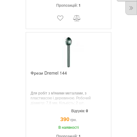
Пропозицій:
1
Фрези Dremel 144
Для робіт з м'якими металами, з
пластмасою і деревиною. Робочий
діаметр:
7,8
мм. Кількість: 2 шт.
Відгуків:
0
390
грн.
В наявності
Пропозицій:
1