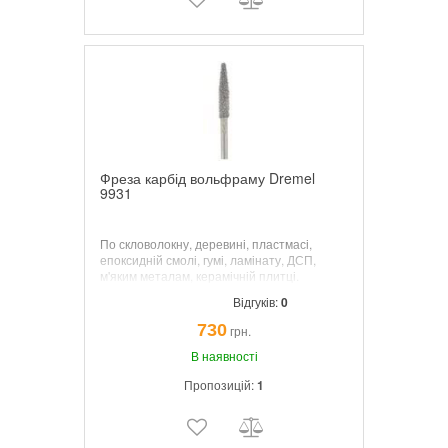
Фреза карбід вольфраму Dremel
9931
По скловолокну, деревині, пластмасі,
епоксидній смолі, гумі, ламінату, ДСП,
м'яким металам, керамічній плитці.
Робочий діаметр: 6,4 мм.
Відгуків:
0
730
грн.
В наявності
Пропозицій:
1