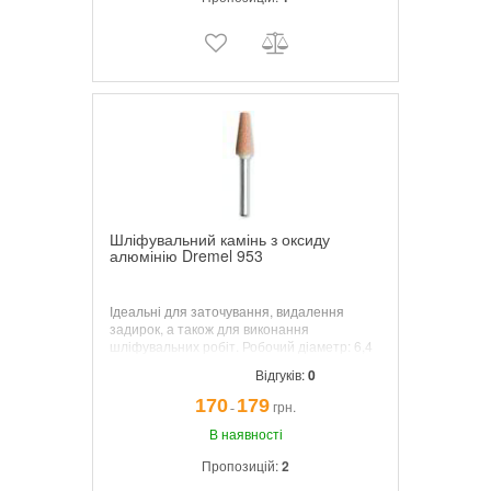
Шліфувальний камінь з оксиду
алюмінію Dremel 953
Ідеальні для заточування, видалення
задирок, а також для виконання
шліфувальних робіт. Робочий діаметр: 6,4
мм. Кількість: 3 шт.
Відгуків:
0
170
179
грн.
¯
В наявності
Пропозицій:
2