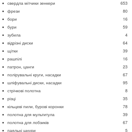
свердла мітчики зенкери
653
фрези
80
бори
16
бури
59
зубила
4
відрізні диски
64
щітки
39
рашпілі
16
патрон, цанги
23
полірувальні круги, насадки
67
шліфувальні диски, насадки
95
стрічкові полотна
8
різці
35
кільцеві пили, бурові коронки
78
полотна для мультитула
39
полотна для лобзиків
67
паяльні шнури
5