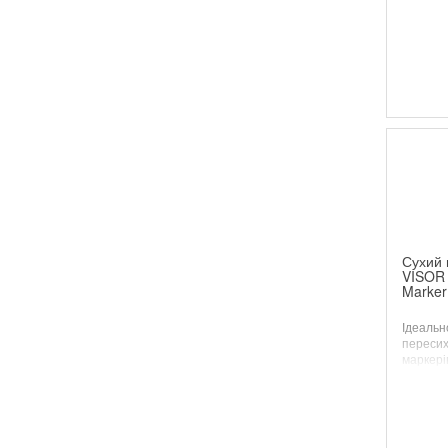
Сухий 
VISOR 
Marker
Ідеальн
пересих
маркері
тексту.
"
якій пов