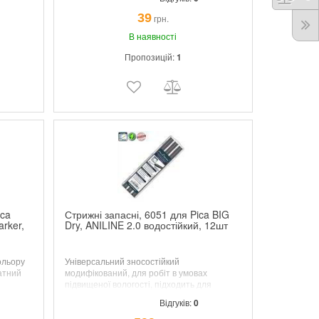
39
грн.
В наявності
Пропозицій:
1
ica
Стрижні запасні, 6051 для Pica BIG
arker,
Dry, ANILINE 2.0 водостійкий, 12шт
ольору
Універсальний зносостійкий
атний
модифікований,
для робіт в умовах
підвищеної вологості, підходить для
ких
більшості матеріалів. Грифелі 2 х 5 мм, 150
Відгуків:
0
мм. Великий запас - 12 шт. в одній
упаковці.