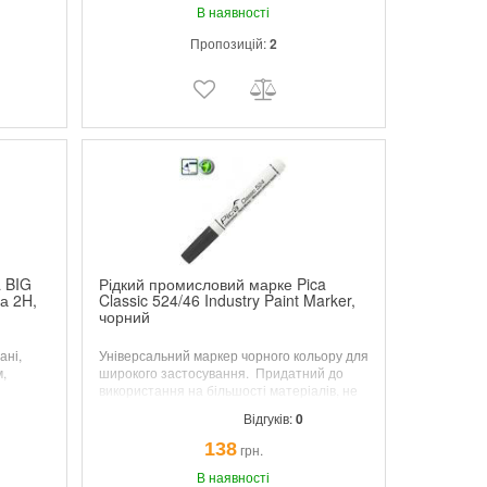
В наявності
Пропозицій:
2
a BIG
Рідкий промисловий марке Pica
а 2H,
Classic 524/46 Industry Paint Marker,
чорний
ані,
Універсальний маркер чорного кольору для
м,
широкого застосування.
Придатний до
використання на більшості матеріалів, не
містить шкідливих їдких сполук.
Відгуків:
0
138
грн.
В наявності