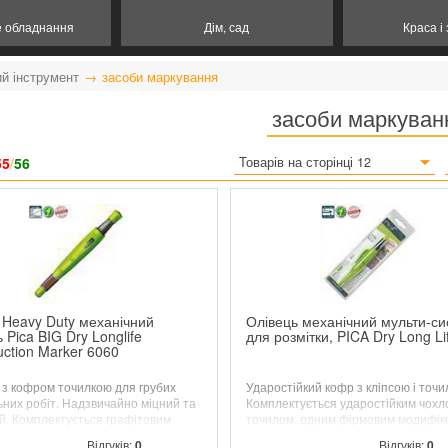
е обладнання
Дім, сад
Краса і
й інструмент
засоби маркування
засоби маркуван
55
/
56
Товарів на сторінці 12
 Heavy Duty механічний
Олівець механічний мульти-с
 Pica BIG Dry Longlife
для розмітки, PICA Dry Long Li
uction Marker 6060
 з кофром точилкою для грубих
Ударостійкий кофр з кліпсою і точи
ьних робіт.
Надзвичайно міцний та
Комплектується ударостійким чохл
й. Комплектується графітовим
точилом, одним фірмовим модифі
м 2B "FOR ALL"
стрижнем 2В. Діаметр стрижня 2,8 
Відгуків:
0
Відгуків:
0