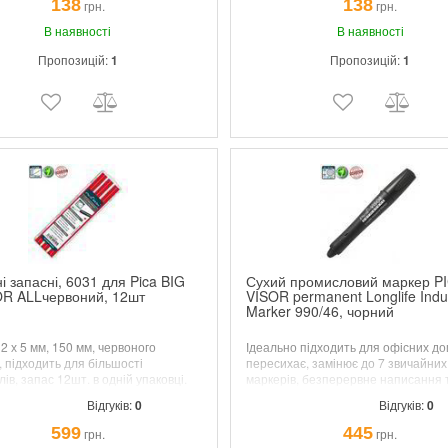
138
138
грн.
грн.
В наявності
В наявності
Пропозицій:
1
Пропозицій:
1
і запасні, 6031 для Pica BIG
Сухий промисловий маркер P
OR ALLчервоний, 12шт
VISOR permanent Longlife Indus
Marker 990/46, чорний
 2 х 5 мм, 150 мм, червоного
Ідеально підходить для офісних до
, підходить для більшості
пересихає, замінює до 7 звичайних
ів, запас 12шт. в одній упаковці.
маркерів, безперервне написання т
"
MULTI-USE" використання на будь-
Відгуків:
0
Відгуків:
0
поверхні.
599
445
грн.
грн.