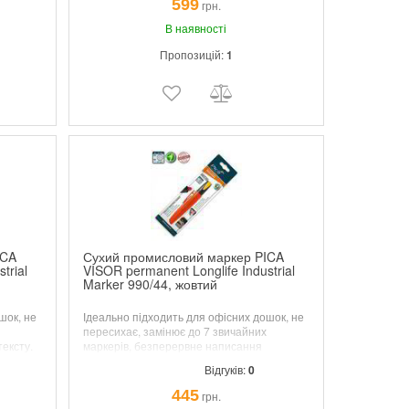
599
грн.
В наявності
Пропозицій:
1
ICA
Сухий промисловий маркер PICA
trial
VISOR permanent Longlife Industrial
Marker 990/44, жовтий
шок, не
Ідеально підходить для офісних дошок, не
пересихає, замінює до 7 звичайних
ексту.
маркерів, безперервне написання
якій
тексту.
"
MULTI-USE" використання на будь-
Відгуків:
0
якій поверхні.
445
грн.