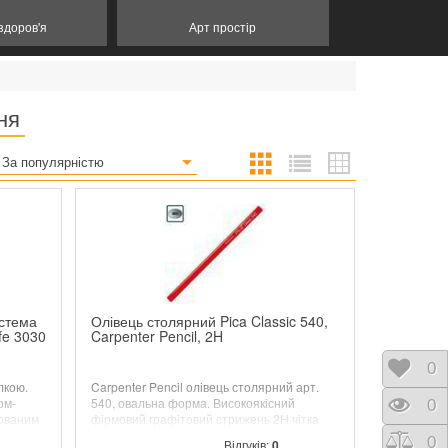
 здоров'я
Арт простір
ня
За популярністю
истема
Олівець столярний Pica Classic 540,
fe 3030
Carpenter Pencil, 2H
Відк
0
лкою.
Carpenter Pencil олівець столярний арт.
ом-
540, овальна форма. Високоякісний
Пере
0
кованим
фірмовий графітовий стрижень 2H чітка
мм.
читабельна лінія.
Порі
0
Відгуків:
0