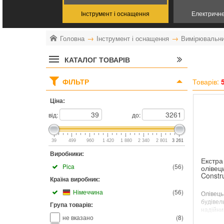
Інструмент і оснащення
Електричн
Головна
Інструмент і оснащення
Вимірювальни
КАТАЛОГ ТОВАРІВ
ФІЛЬТР
Товарів:
Ціна:
від:
до:
39
499
960
1 420
1 880
2 340
2 801
3 261
Виробники:
Екстра
Pica
(
56
)
олівець
Constr
Країна виробник:
Німеччина
(
56
)
Олівець
будівел
Група товарів:
надійни
не вказано
(
8
)
стрижне