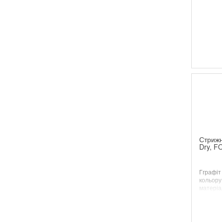
Стрижн
Dry, F
Г
графіт
кольору
матеріал