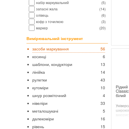
набір маркувальний
(
5
)
запасні жала
(
14
)
олівець
(
6
)
кофр з точилкою
(
3
)
маркер
(
20
)
Вимірювальний інструмент
засоби маркування
56
косинці
6
шаблони, кондуктори
13
лінійка
14
рулетки
43
Рідкий
кутоміри
10
Classic
шнур розміточний
4
білий
нівеліри
33
Універс
широког
металошукачі
5
викорис
далекоміри
16
містить 
рівень
15