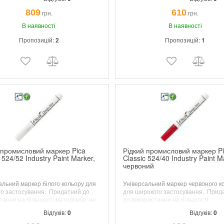
809
610
грн.
грн.
В наявності
В наявності
Пропозицій:
2
Пропозицій:
1
 промисловий маркер Pica
Рідкий промисловий маркер P
 524/52 Industry Paint Marker,
Classic 524/40 Industry Paint M
червоний
альний маркер білого кольору для
Універсальний маркер червоного к
о застосування.
Придатний до
для широкого застосування.
Прид
тання на більшості матеріалів,
не
до використання на більшості
шкідливих їдких сполук.
матеріалів, не містить шкідливих їд
Відгуків:
0
Відгуків:
0
сполук.