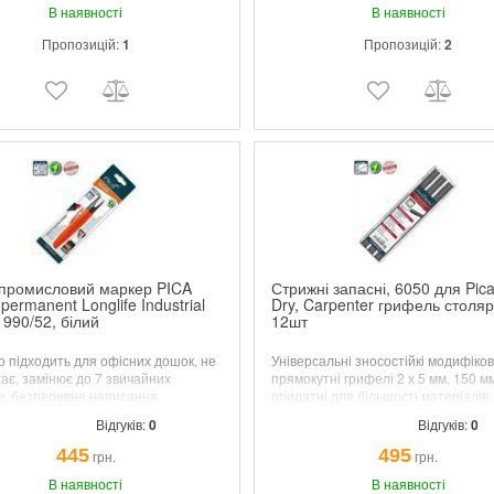
В наявності
В наявності
Пропозицій:
1
Пропозицій:
2
промисловий маркер PICA
Стрижні запасні, 6050 для Pic
permanent Longlife Industrial
Dry, Carpenter грифель столяр
 990/52, білий
12шт
о підходить для офісних дошок, не
Універсальні зносостійкі модифіков
ає, замінює до 7 звичайних
прямокутні грифелі 2 х 5 мм, 150 м
в, безперевне написання
придатні для більшості матеріалів.
MULTI-USE" використання на будь-
Відгуків:
0
Відгуків:
0
ерхні.
445
495
грн.
грн.
В наявності
В наявності