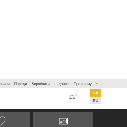
овини
Поради
Виробники
Покупцю
Про фірму
UA
0
RU