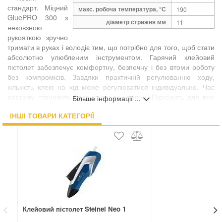
стандарт. Міцний
макс. робоча температура, °С
190
GluePRO 300 з
діаметр стрижня мм
11
нековзною
рукояткою зручно
тримати в руках і володіє тим, що потрібно для того, щоб стати
абсолютно улюбленим інструментом. Гарячий клейовий
пістолет забезпечує комфортну, безпечну і без втоми роботу
без компромісів. Завдяки практичній регулюванню ходу,
кількість клею на хід може регулюватися індивідуально. Час
розігріву становить близько трьох хвилин. Підходить для всіх
Більше інформації ...
поширених клейових олівців з температурою плавлення 190 °
ІНШІ ТОВАРИ КАТЕГОРІЇ
C і діаметром 11 мм.
Гарячі клейові пістолети незамінні в ремеслах і
промисловості сьогодні. Такі фактори, як якість, надійність і
ергономіка, є ключовими вимогами, особливо для
професійного використання. PRO 300 встановлює стандарти в
цьому відношенні. Їх надійність і дизайн розроблені так, щоб
працювати легко і без втоми. Регулювання ходу дозволяє
індивідуально регулювати кількість клею на хід. Нескользящая
ручка забезпечує додаткову безпеку при роботі. Обігрів і
електроніка також можуть витримувати тривале і інтенсивне
Клейовий пістолет Steinel Neo 1
Кл
50
використання.