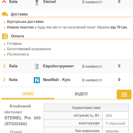
В наявності
Київ
Steinel
0
Доставка
Кур'єрська доставка
Новою поштою
у будь-яке місто чи населений пункт України
від 70 грн.
Оплата
Готівкою
Безготівковий розрахунок
Післяоплата
В наявності
Київ
ЄвроІнструмент
0
В наявності
Київ
NewWall - Kyiv
0
ОПИС
ВІДЕО
Клейовий
Характеристики
пістолет
потужність, Вт
300
STEINEL Pro 300
конструкція
(ST035280)
Т-образний
Тип живлення
мережа
Новий