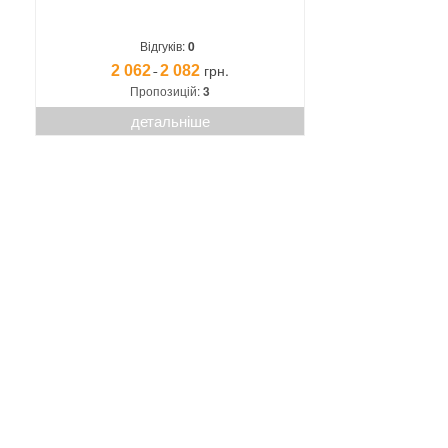
Відгуків:
0
грн.
2 062
2 082
¯
Пропозицій:
3
детальніше