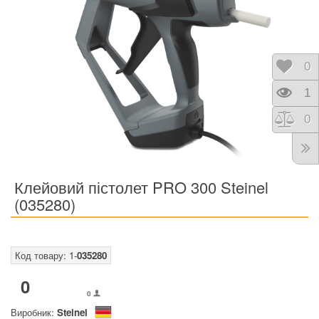
Відк
0
Пере
1
Порі
0
Клейовий пістолет PRO 300 Steinel
(035280)
Код товару: 1-
035280
0
0
Виробник:
Steinel