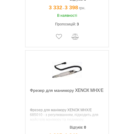
Виробництво: Німеччина. Пластиковий
чемодан, без насадок.
3 332
3 398
грн.
¯
В наявності
Пропозицій:
3
Фрезер для маникюру XENOX MHX/E
Фрезер для манікюру XENOX MHX/E
685010 - з регулюванням, підходить для
майстрів манікюру та педикюру,
стоматологічних техніків і т.д. Обороти
Відгуків:
0
5.000 -20.000 об/хв. Потужність мотора 40
В.