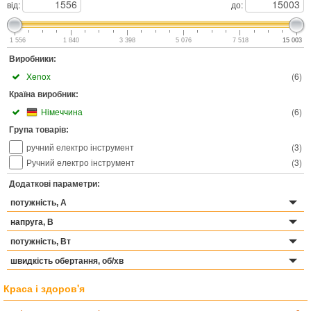
від:
до:
1 556
1 840
3 398
5 076
7 518
15 003
Виробники:
Xenox
(
6
)
Країна виробник:
Німеччина
(
6
)
Група товарів:
ручний електро інструмент
(
3
)
Ручний електро інструмент
(
3
)
Додаткові параметри:
потужність, А
напруга, В
потужність, Вт
швидкість обертання, об/хв
Краса і здоров'я