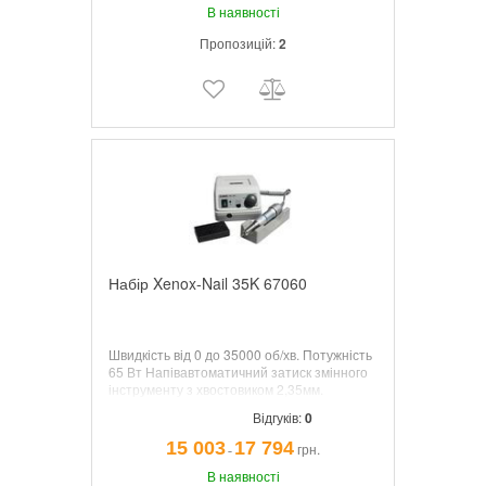
В наявності
Пропозицій:
2
Набір Xenox-Nail 35K 67060
Швидкість від 0 до 35000 об/хв. Потужність
65 Вт Напівавтоматичний затиск змінного
інструменту з хвостовиком 2,35мм.
Відгуків:
0
15 003
17 794
грн.
¯
В наявності