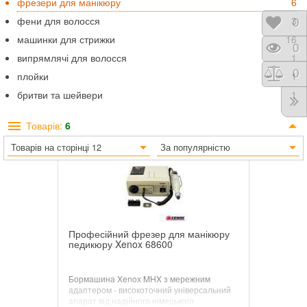
фрезери для манікюру
6
фени для волосся
3
Відк
0
машинки для стрижки
16
Пере
0
випрямлячі для волосся
1
Порі
0
плойки
1
бритви та шейвери
1
Товарів:
6
Товарів на сторінці 12
За популярністю
Професійний фрезер для манікюру
педикюру Xenox 68600
Бормашина Xenox MHX з мережним
адаптером - високоточний універсальний
апарат від надійного німецького