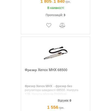
1 805
1 840
грн.
¯
В наявності
Пропозицій:
3
Фрезер Xenox MHX 68500
Фрезер Xenox MHX
-
фрезер без
регулятора швидкості
68500.
Напруга
12В.
Чатота обертів 20000об/
хв
.
Потужність двигуна 40В
Т
Відгуків:
0
1 556
грн.