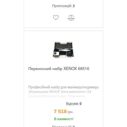
Пропозицій:
2
Переносний набір XENOX 68516
Професійний набір для манікюру/педикюру
(бормашина МНХ/Е блок живлення і 24
насадки Meisinger). вир. Німеччина.
Відгуків:
0
7 518
грн.
В наявності
Пропозицій: