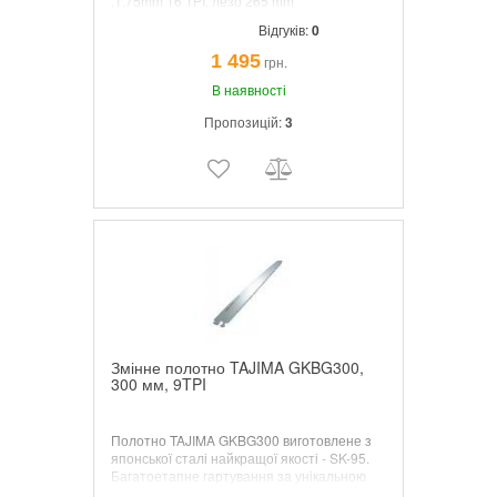
,1.75mm 16 TPI, лезо 265 mm
Відгуків:
0
1 495
грн.
В наявності
Пропозицій:
3
Змінне полотно TAJIMA GKBG300,
300 мм, 9TPI
Полотно TAJIMA GKBG300 виготовлене з
японської сталі найкращої якості - SK-95.
Багатоетапне гартування за унікальною
технологією та прецизійна