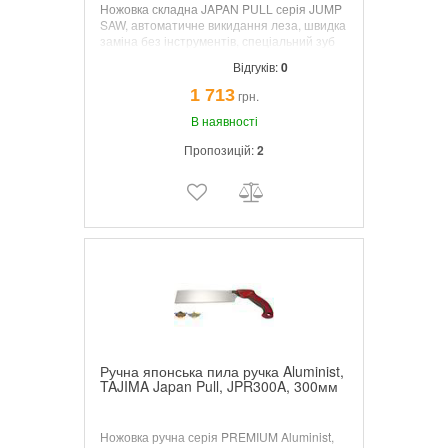
Ножовка складна JAPAN PULL серія JUMP
SAW, автоматичне викидання леза, швидка
заміна без інструментів, спеціальний зуб
без розводу, двокомпонентна рукоятка
Відгуків:
0
еластомер, лезо 240 мм
1 713
грн.
В наявності
Пропозицій:
2
Ручна японська пила ручка Aluminist,
TAJIMA Japan Pull, JPR300A, 300мм
Ножовка ручна серія PREMIUM Aluminist,