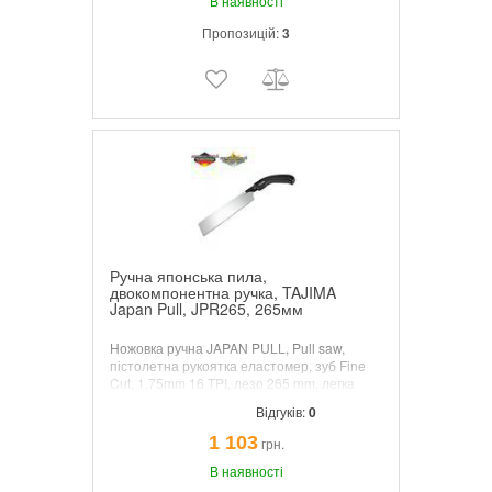
В наявності
Пропозицій:
3
Ручна японська пила,
двокомпонентна ручка, TAJIMA
Japan Pull, JPR265, 265мм
Ножовка ручна JAPAN PULL, Pull saw,
пістолетна рукоятка еластомер, зуб Fine
Cut, 1.75mm 16 TPI, лезо 265 mm, легка
заміна полотен.
Відгуків:
0
1 103
грн.
В наявності