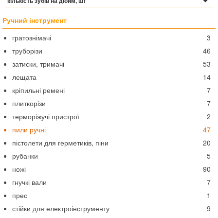
кількість зубів на дюйм, шт
Ручний інструмент
гратознімачі
3
труборізи
46
затиски, тримачі
53
лещата
14
кріпильні ремені
7
плиткорізи
7
терморіжучі пристрої
2
пили ручні
47
пістолети для герметиків, піни
20
рубанки
5
ножі
90
гнучкі вали
7
прес
1
стійки для електроінструменту
9