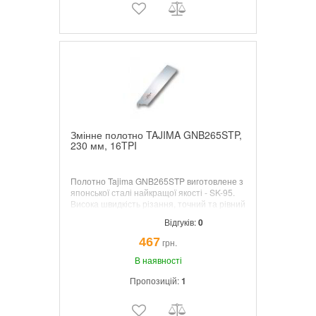
Змінне полотно TAJIMA GNB265STP,
230 мм, 16TPI
Полотно Tajima GNB265STP виготовлене з
японської сталі найкращої якості - SK-95.
Висока швидкість різання, точний та рівний
пропил і чистий зріз завдяки японській
Відгуків:
0
технології виготовлення та заточки пил.
Довжина полотна 230 мм; товщина по
467
грн.
обуху 0.6 мм, а ріжучої частини - 0.9 мм.
Кількість зубів - 16 TPI (16 зубів на дюйм),
В наявності
розташовані з кроком 1.75 мм. MADE IN
Пропозицій:
1
JAPAN.