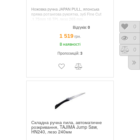
Ножовка ручна JAPAN PULL, японська
пряма ротангова рукоятка, зуб Fine Cut
,1.75mm 16 TPI, лезо 265 mm,
Відк
0
Відгуків:
0
1 519
грн.
Пере
0
В наявності
Порі
0
Пропозицій:
3
Складна ручна пила, автоматичне
розкривання, TAJIMA Jump Saw,
HN240, лезо 240мм