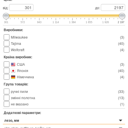
від:
до:
301
572
843
1 114
1 384
1 655
1 926
2 197
Виробники:
Milwaukee
(
3
)
Tajima
(
40
)
Wolfcraft
(
4
)
Країна виробник:
США
(
3
)
Японія
(
40
)
Німеччина
(
4
)
Група товарів:
ручні пили
(
33
)
змінні полотна
(
13
)
не вказано
(
1
)
Додаткові параметри:
лезо, мм