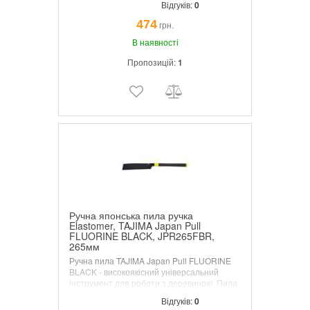
Відгуків:
0
обробка.Довжина полотна 300 мм;
товщина по обуху 0.8 мм, а ріжучої частини
474
грн.
- 1.1 мм. Кількість зубів - 9 TPI (9 зубів на
дюйм), розташовані з кроком 3 мм. MADE
В наявності
IN JAPAN.
Пропозицій:
1
Ручна японська пила ручка
Elastomer, TAJIMA Japan Pull
FLUORINE BLACK, JPR265FBR,
265мм
Ручна пила TAJIMA Japan Pull FLUORINE
BLACK - високоякісний універсальний
інструмент для роботи з деревиною. Пила
JPR265FBR представляє собою
Відгуків:
0
інструмент з найвищими показниками