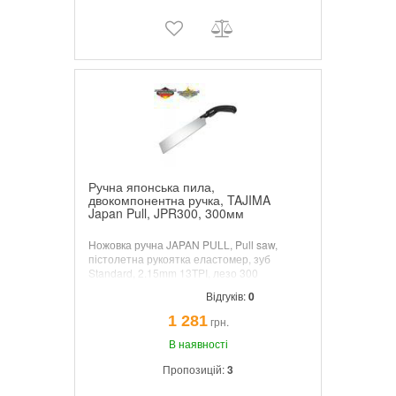
Ручна японська пила,
двокомпонентна ручка, TAJIMA
Japan Pull, JPR300, 300мм
Ножовка ручна JAPAN PULL, Pull saw,
пістолетна рукоятка еластомер, зуб
Standard, 2.15mm 13TPI, лезо 300
mm, легка заміна полотен.
Відгуків:
0
1 281
грн.
В наявності
Пропозицій:
3