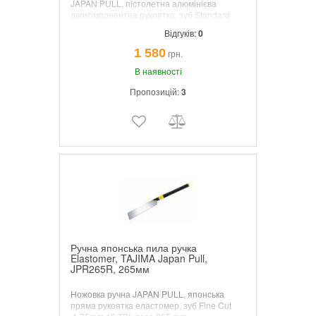
JAPAN PULL, пістолетна алюмінієва
двокомпонентна рукоятка, зуб Standard
2.15mm 13TPI, пластиковий чохол для
Відгуків:
0
леза, лезо 300 mm
1 580
грн.
В наявності
Пропозицій:
3
Ручна японська пила ручка
Elastomer, TAJIMA Japan Pull,
JPR265R, 265мм
Ножовка ручна JAPAN PULL, японська
пряма рукоятка еластомер, зуб Fine Cut