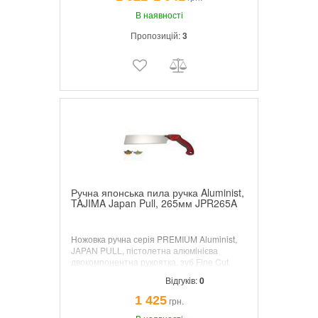
¯
розпилювання плінтусів у стуслі.
В наявності
Пропозицій:
3
Ручна японська пила ручка Aluminist,
TAJIMA Japan Pull, 265мм JPR265A
Ножовка ручна серія PREMIUM Aluminist,
JAPAN PULL, пістолетна алюмінієва
двокомпонентна рукоятка, зуб Fine Cut
,1.75mm 16 TPI, пластиковий чохол для
Відгуків:
0
леза, лезо 265 mm.
1 425
грн.