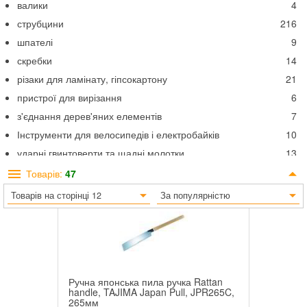
валики
4
струбцини
216
шпателі
9
скребки
14
різаки для ламінату, гіпсокартону
21
пристрої для вирізання
6
з'єднання дерев'яних елементів
7
Інструменти для велосипедів і електробайків
10
ударні гвинтоверти та щадні молотки
13
молотки, сокири, колуни
85
Товарів:
47
склорізи
2
Товарів на сторінці 12
За популярністю
стельова опора
7
Ручна японська пила ручка Rattan
handle, TAJIMA Japan Pull, JPR265C,
265мм