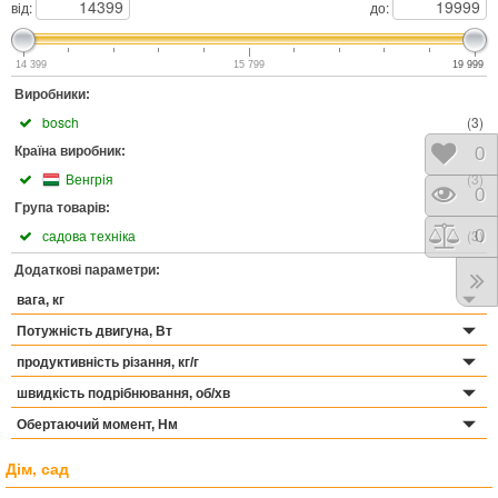
від:
до:
14 399
15 799
19 999
Виробники:
bosch
(
3
)
Відк
0
Країна виробник:
Венгрія
(
3
)
Пере
0
Група товарів:
Порі
0
садова техніка
(
3
)
Додаткові параметри:
вага, кг
Потужність двигуна, Вт
продуктивність різання, кг/г
швидкість подрібнювання, об/хв
Обертаючий момент, Нм
Дім, сад