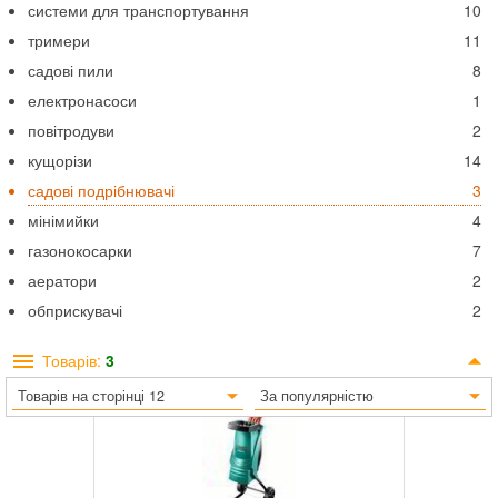
системи для транспортування
10
тримери
11
садові пили
8
електронасоси
1
повітродуви
2
кущорізи
14
садові подрібнювачі
3
мінімийки
4
газонокосарки
7
аератори
2
обприскувачі
2
Товарів:
3
Товарів на сторінці 12
За популярністю