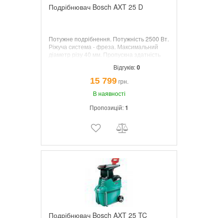
Подрібнювач Bosch AXT 25 D
Потужне подрібнення. Потужність 2500 Вт.
Ріжуча система - фреза. Максимальний
діаметр різу 40 мм. Пропускна здатність
175 кг/год. Вага 31,3 кг.
Відгуків:
0
15 799
грн.
В наявності
Пропозицій:
1
Подрібнювач Bosch AXT 25 TC