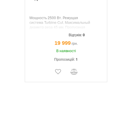
Мощность
2500 Вт.
Режущая
система
Turbine-Cut.
Максимальный
диаметр реза
45 мм.
Пропускная
способность
230 кг/час.
Вес
30,5 кг.
Відгуків:
0
19 999
грн.
В наявності
Пропозицій:
1