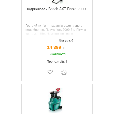
Подрібнювач Bosch AXT Rapid 2000
Гострий як ніж — гарантія ефективного
подрібнення. Потужність
2000 Вт.
Ріжуча
система -
Ніж.
Номінальне число
обертів
3.650 хв.
Максимальний діаметр
Відгуків:
0
різу
35 мм.
Вага
11,5 кг.
14 399
грн.
В наявності
Пропозицій:
1