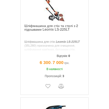
Шліфмашина для стін та стелі з 2
підошвами Leomix LS-225LT
Шліфмашина для стін
Leomix LS-225LT
(35L280) призначена для очищення,
шліфування кам'яних, бетонних стін,
лакових і забарвлених покриттів,
Відгуків:
0
шпакльованого гіпсокартону та шпаклівки,
має дві знімні підошви трикутну і круглу та,
6 300
7 000
грн.
¯
поставляється в кейсі.
В наявності
Пропозицій:
3