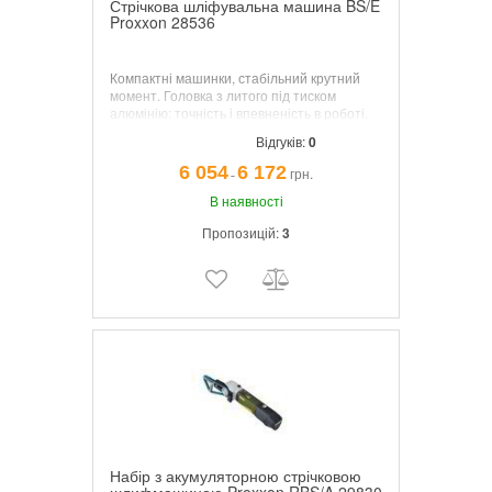
Стрічкова шліфувальна машина BS/E
Proxxon 28536
Компактні машинки, стабільний крутний
момент. Головка з литого під тиском
алюмінію: точність і впевненість в роботі.
Відгуків:
0
6 054
6 172
грн.
¯
В наявності
Пропозицій:
3
Набір з акумуляторною стрічковою