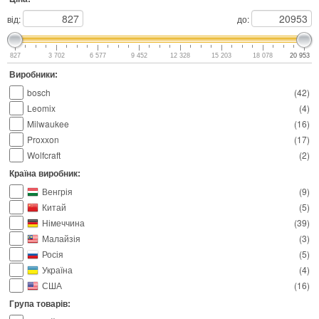
від:
до:
827
3 702
6 577
9 452
12 328
15 203
18 078
20 953
Виробники:
bosch
(
42
)
Leomix
(
4
)
Milwaukee
(
16
)
Proxxon
(
17
)
Wolfcraft
(
2
)
Країна виробник:
Венгрія
(
9
)
Китай
(
5
)
Німеччина
(
39
)
Малайзія
(
3
)
Росія
(
5
)
Україна
(
4
)
США
(
16
)
Група товарів: