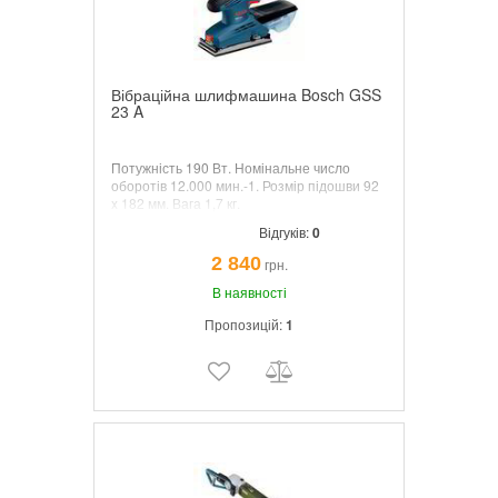
Вібраційна шлифмашина Bosch GSS
23 A
Потужність 190 Вт. Номінальне число
оборотів 12.000 мин.-1. Розмір підошви 92
x 182 мм. Вага 1,7 кг.
Відгуків:
0
2 840
грн.
В наявності
Пропозицій:
1