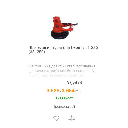
Шліфмашина для стін Leomix LT-225
(35L250)
Шліфмашина для стін і стелі призначена
для зачистки кам'яних і бетонних стін від
фарби, лаку, шпалер та шпаклівки.
Напруга 110-127В ~, 60 Гц / 220-240 ~ 50
Відгуків:
0
Гц. Потужність 1050/1220 Вт. Діаметр
шліфувальної насадки 215 мм.
3 528
3 654
грн.
¯
В наявності
Пропозицій:
3