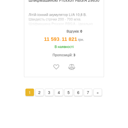
шлифмашиною Proxxon RBS/A 29830
Літій-іонний акумулятор Li/A 10,8 В.
Швидкість стрічки 200 - 700 м/хв.
Шліфмашина Proxxon RBS/A - ідеально
підходить для роботи невеликих
Відгуків:
0
поверхонь, зачищення відливків, обробки
канавок, зняття задирок.
11 593
11 821
грн.
¯
В наявності
Пропозицій:
3
1
2
3
4
5
6
7
»