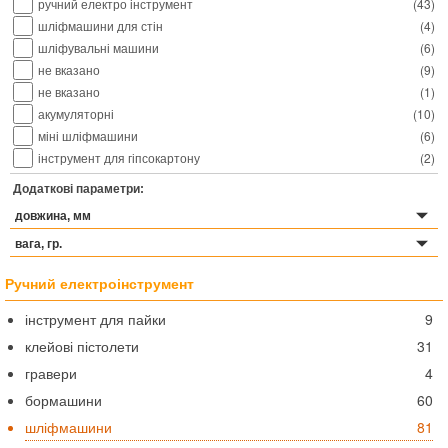
ручний електро інструмент
(
43
)
шліфмашини для стін
(
4
)
шліфувальні машини
(
6
)
не вказано
(
9
)
не вказано
(
1
)
акумуляторні
(
10
)
міні шліфмашини
(
6
)
інструмент для гіпсокартону
(
2
)
Додаткові параметри:
довжина, мм
вага, гр.
Ручний електроінструмент
інструмент для пайки
9
клейові пістолети
31
гравери
4
бормашини
60
шліфмашини
81