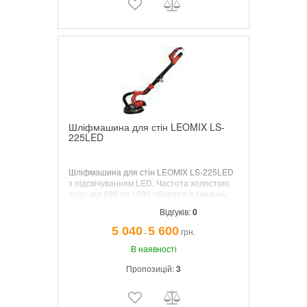
Шліфмашина для стін LEOMIX LS-
225LED
Шліфмашина для стін LEOMIX LS-225LED
з підсвічуванням LED. Частота холостого
ходу: від 600 до 1500 оборотів в хвилину.
Споживана потужність: 600 кВт. Діаметр
Відгуків:
0
диска: 215 мм.
5 040
5 600
грн.
¯
В наявності
Пропозицій:
3