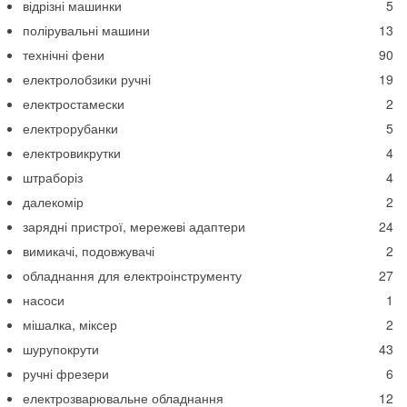
відрізні машинки
5
полірувальні машини
13
технічні фени
90
електролобзики ручні
19
електростамески
2
електрорубанки
5
електровикрутки
4
штраборіз
4
далекомір
2
зарядні пристрої, мережеві адаптери
24
вимикачі, подовжувачі
2
обладнання для електроінструменту
27
насоси
1
мішалка, міксер
2
шурупокрути
43
ручні фрезери
6
електрозварювальне обладнання
12