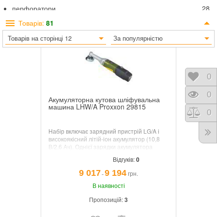
перфоратори
28
ножиці по металу
6
Товарів:
81
дрилі
9
Товарів на сторінці 12
За популярністю
дискові пили
7
відбійні молотки
8
багатофункційні інструменти
13
Відк
0
степлер
5
Пере
0
Акумуляторна кутова шліфувальна
гайковерти
11
машина LHW/A Proxxon 29815
Порі
0
індивідуальне освітлення Milwaukee
13
Набір включає зарядний пристрій LG/A і
високоякісний літій-іон акумулятор (10,8
В/2,6 Ач). Однієї зарядки акумулятора
вистачає на півгодини роботи на
Відгуків:
0
максимальній потужності.
9 017
9 194
грн.
¯
В наявності
Пропозицій:
3