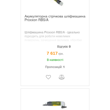
Акумуляторна стрічкова шліфмашина
Proxxon RBS/A
Шліфмашина Proxxon RBS/A - ідеально
підходить для роботи невеликих
поверхонь, зачищення виливків, обробки
канавок, зняти задирок. У комплект не
Відгуків:
0
входять акумулятор Li/A і зарядний
пристрій LG/A.
7 617
грн.
В наявності
Пропозицій:
1