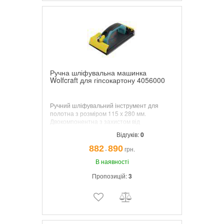
Ручна шліфувальна машинка
Wolfcraft для гіпсокартону 4056000
Ручний шліфувальний інструмент для
полотна з розміром 115 x 280 мм.
Двокомпонентна з захистом від
зісковзування з еластичним покриттям для
Відгуків:
0
зручної та безпечної роботи.
882
890
грн.
¯
В наявності
Пропозицій:
3