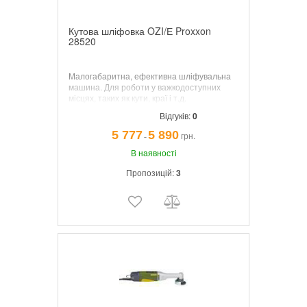
Кутова шліфовка OZI/Е Proxxon
28520
Малогабаритна, ефективна шліфувальна
машина. Для роботи у важкодоступних
місцях, таких як кути, краї і т.д.
Відгуків:
0
5 777
5 890
грн.
¯
В наявності
Пропозицій:
3