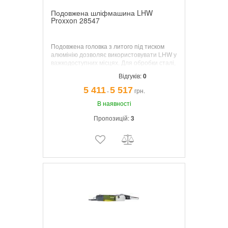
Подовжена шліфмашина LHW
Proxxon 28547
Подовжена головка з литого під тиском
алюмінію дозволяє використовувати LHW у
важкодоступних місцях.
Для обробки сталі,
кольорових металів, скла, кераміки,
Відгуків:
0
деревини і пластиків. Призначена для
різання, обдирання, шліфування,
5 411
5 517
грн.
¯
полірування, фінішної обробки та
різьблення по дереву.
В наявності
Пропозицій:
3