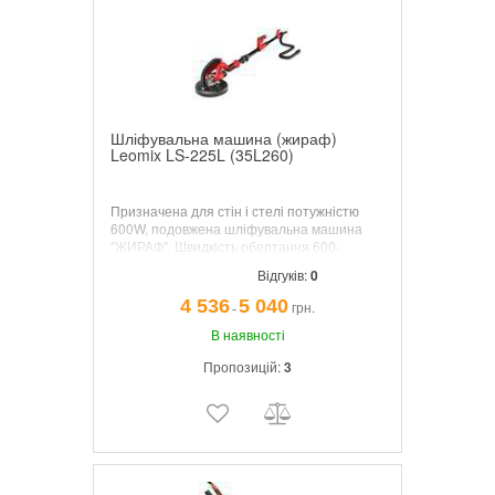
Шліфувальна машина (жираф)
Leomix LS-225L (35L260)
Призначена для стін і стелі потужністю
600W, подовжена шліфувальна машина
"ЖИРАФ". Швидкість обертання 600-
1500об./хв. Діаметр круглої шліфувальної
Відгуків:
0
площі 215 мм.
4 536
5 040
грн.
¯
В наявності
Пропозицій:
3