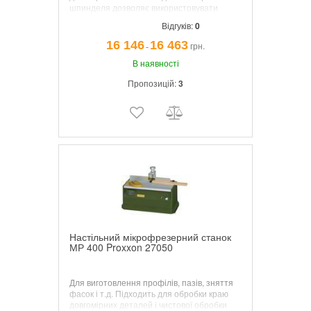
шпинделя дозволяє використовувати
фрези найменших діаметрів.
Відгуків:
0
16 146
16 463
грн.
¯
В наявності
Пропозицій:
3
Настільний мікрофрезерний станок
МР 400 Proxxon 27050
Для виготовлення профілів, пазів, зняття
фасок і т.д. Підходить для обробки краю
довгомірних деталей і чистової обробки