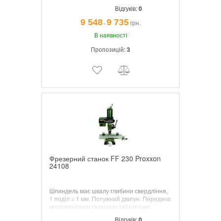
невеликих профілів (наприклад, дверей,
Відгуків:
0
кришок і елементів корпусів моделей)
9 548
9 735
грн.
¯
В наявності
Пропозицій:
3
Фрезерний станок FF 230 Proxxon
24108
Шпиндель має шкалу глибини свердління,
1 поділ = 1 мм. Потужний двигун. Передача
многокліновим ременем забезпечує
великий крутний момент на низьких
Відгуків:
0