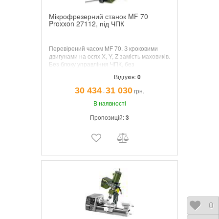
Мікрофрезерний станок MF 70
Proxxon 27112, під ЧПК
Перевірений часом MF 70. З кроковими
двигунами на осях X, Y, Z замість маховиків.
Без блоку управління ЧПК, без
програмного забезпечення ЧПК.
Відгуків:
0
30 434
31 030
грн.
¯
В наявності
Пропозицій:
3
Відк
0