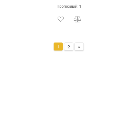
верстата FF 250/B Включаючи три затискні
Пропозицій:
1
кліщі ER-16 (6, 8 і 10 мм).
1
2
»