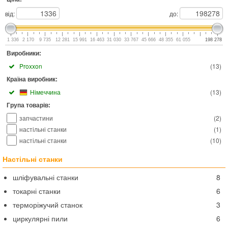
від:
до:
1 336
2 170
9 735
12 281
15 991
16 463
31 030
33 767
45 666
48 355
61 055
198 278
Виробники:
Proxxon
(
13
)
Країна виробник:
Німеччина
(
13
)
Група товарів:
запчастини
(
2
)
настільні станки
(
1
)
настільні станки
(
10
)
Настільні станки
шліфувальні станки
8
токарні станки
6
терморіжучий станок
3
циркулярні пили
6