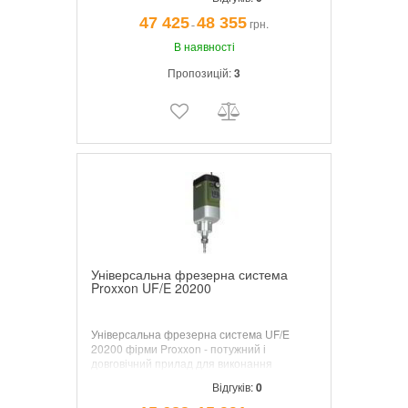
оборотах.
47 425
48 355
грн.
¯
В наявності
Пропозицій:
3
Універсальна фрезерна система
Proxxon UF/E 20200
Універсальна фрезерна система UF/E
20200 фірми Proxxon - потужний і
довговічний прилад для виконання
широкого спектру промислових робіт.
Відгуків:
0