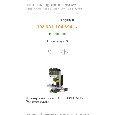
230 В (50/60 Гц). 400 Вт. Швидкості
шпинделя - 200-4000 об/хв. Зів 125 мм.
Стійка 120х100х430 мм. Вертикальний хід
Z 220 мм, сверлильная подача 30 мм. Стіл
Відгуків:
0
400х125 мм. Хід столу Х310, Y100 мм.
Розміри: 750х550х550 мм. Вага близько 47
102 681
104 694
грн.
¯
кг.
В наявності
Пропозицій:
3
Фрезерный станок FF 500/BL ЧПУ
Proxxon 24360
Фрезерний верстат FF 500/BL 24360 фірми