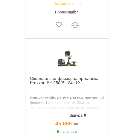
Під замовлення
Пропозицій:
1
Свердлильно-фрезерна приставка
Proxxon PF 250/BL 24112
Включає стойку (Ø 35 x 400 мм), монтажний
фланець і кріпильні гвинти. Замість
сталевого тримача на верхньому слайді
закріплений відповідний стіл (110 х 70 мм,
Відгуків:
0
з трьома Т-подібними прорізами).
Підтримка тепер замінює таблицю
45 666
грн.
координат. Свердлильна головка
ідентична голівці дрібнофрезерного
В наявності