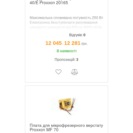
40/E Proxxon 20165
Максимальна споживана потужність 250 Вт
Електронна безступінчате регулювання
швидкості шпинделя від 900 до 6000 об/хв.
Відгуків:
0
12 045
12 281
грн.
¯
В наявності
Пропозицій:
3
Плата для мікрофрезерного верстату
Proxxon MF 70