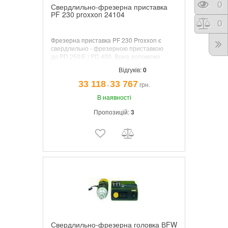
Пере
0
Свердлильно-фрезерна приставка
РF 230 proxxon 24104
Порі
0
Фрезерна приставка PF 230 Proxxon є
свердлильно - фрезерною приставкою
до
PD 250/E і PD 400
. Вона допоможе
перетворити токарний верстат в відмінний
Відгуків:
0
металообробний комплекс.
33 118
33 767
грн.
¯
В наявності
Пропозицій:
3
Свердлильно-фрезерна головка ВFW