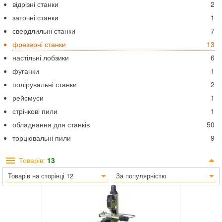
відрізні станки
2
заточні станки
1
свердлильні станки
7
фрезерні станки
13
настільні лобзики
6
фуганки
1
полірувальні станки
2
рейсмуси
1
стрічкові пили
1
обладнання для станків
50
торцювальні пили
9
Товарів:
13
Товарів на сторінці 12
За популярністю