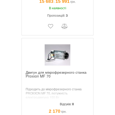
15 683
15 991
грн.
¯
В наявності
Пропозицій:
3
Двигун для мікрофрезерного станка
Proxxon MF 70
Підходить до мікрофрезерного станка
PROXXON MF 70,
потужність
електродвигуна 100 Вт
Відгуків:
0
2 170
грн.