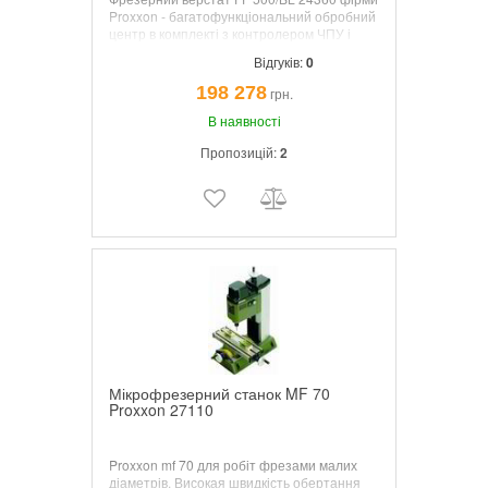
Proxxon - багатофункціональний обробний
центр в комплекті з контролером ЧПУ і
зручним програмним забезпеченням
Відгуків:
0
(працює під управлінням Windows®).
Основні технічні характеристики ідентичні
198 278
грн.
Фрезерні верстати FF 500 / BL (24340).
В наявності
Пропозицій:
2
Мікрофрезерний станок MF 70
Proxxon 27110
Proxxon mf 70 для робіт фрезами малих
діаметрів. Високая швидкість обертання