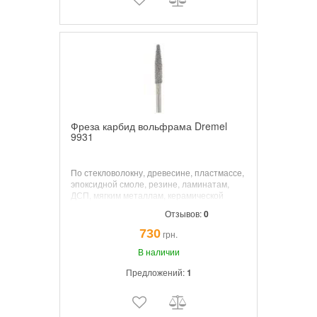
Фреза карбид вольфрама Dremel
9931
По стекловолокну, древесине, пластмассе,
эпоксидной смоле, резине, ламинатам,
ДСП, мягким металлам, керамической
плитке. Рабочий диаметр: 6,4 мм.
Отзывов:
0
730
грн.
В наличии
Предложений:
1