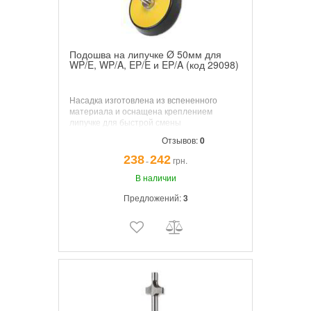
Подошва на липучке Ø 50мм для
WP/E, WP/A, EP/E и EP/A (код 29098)
Насадка изготовлена из вспененного
материала и оснащена креплением
липучке для быстрой смены
полировальных губок и шлифовальных
Отзывов:
0
дисков. Диаметр насадки: 50 мм. Для
работы с полировальными машинами
238
242
грн.
¯
серии WP/E, WP/A, EP/E, EP/A.
В наличии
Предложений:
3