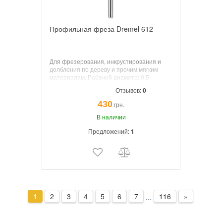
Профильная фреза Dremel 612
Для фрезерования, инкрустирования и
долбления по дереву и прочим мягким
материалам. Рабочий диаметр: 9,5
мм. Диаметр хвостовика: 3,2 мм.
Отзывов:
0
430
грн.
В наличии
Предложений:
1
1
2
3
4
5
6
7
116
»
...