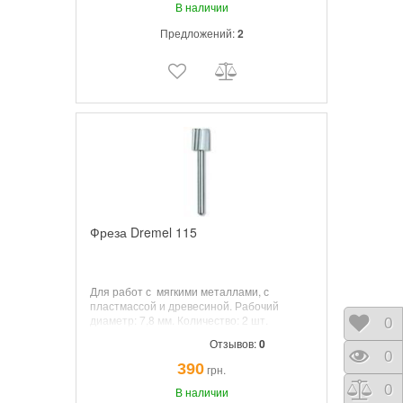
В наличии
Предложений:
2
Фреза Dremel 115
Для работ с
мягкими металлами, с
пластмассой и древесиной. Рабочий
диаметр: 7,8 мм. Количество: 2 шт.
Отло
0
Отзывов:
0
Прос
0
390
грн.
Срав
0
В наличии