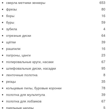
сверла метчики зенкеры
653
фрезы
80
боры
16
буры
59
зубила
4
отрезные диски
64
щётки
39
рашпили
16
патроны, цанги
23
полировальные круги, насаки
67
шлифовальные диски, насадки
95
ленточные полотна
8
резцы
35
кольцевые пилы, буровые коронки
78
полотна для мультитула
39
полотна для лобзиков
67
паяльные шнуры
5