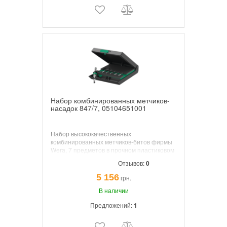
Набор комбинированных метчиков-
насадок 847/7, 05104651001
Набор высококачественных
комбинированных метчиков-битов фирмы
Wera, 7 предметов в прочном пластиковом
футляре. Привод 1/4" подходит для
Отзывов:
0
держателя по стандарту DIN ISO 1173-D
6,3. Держатель Rapidaptor для установки в
5 156
грн.
шуруповёрт или в патрон электродрели.
В наличии
Предложений:
1