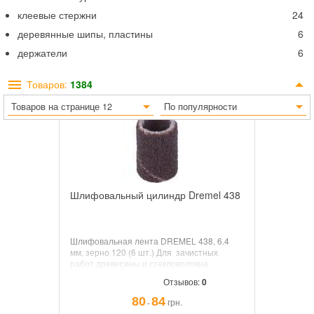
клеевые стержни
24
деревянные шипы, пластины
6
держатели
6
Товаров:
1384
Товаров на странице 12
По популярности
Шлифовальный цилиндр Dremel 438
Шлифовальная лента DREMEL 438, 6.4
мм, зерно 120 (6 шт.)
Для
зачистных
работ
древесины и стекловолокна,
металлических и резиновых
Отзывов:
0
поверхностей. Количество: 6 шт.
80
84
грн.
¯