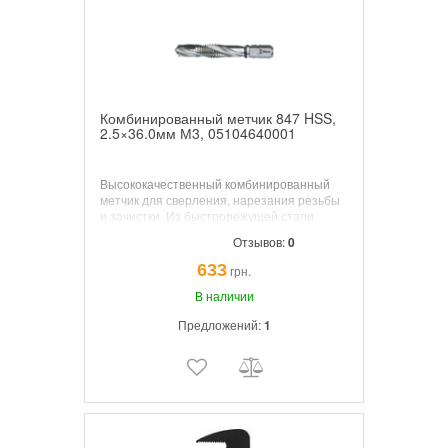
Комбинированный метчик 847 HSS,
2.5×36.0мм М3, 05104640001
Высококачественный комбинированный
метчик для сверления, нарезания резьбы
и зачистки. Из быстрорежущей стали
(HSS). Оптимально подобранная упругость
Отзывов:
0
металла гарантирует большой срок
службы инструментов.
633
грн.
В наличии
Предложений:
1