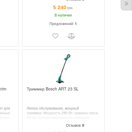
.
Ач Li-ion Вес2,4 кг.
5 240
грн.
В наличии
Предложений:
1
rim
Триммер Bosch ART 23 SL
ит для
Легкое обслуживание, мощный
танных
триммер. Мощность 280 Вт, ширина скоса
резки
23 см, полуавтоматическая режущая
система, длина лески 4 м, вес 1.7 кг
Отзывов:
0
ты
80-
леска;