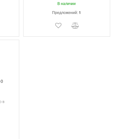
В наличии
Предложений:
1
-0
о в
арников
м за 1
 режиме
-