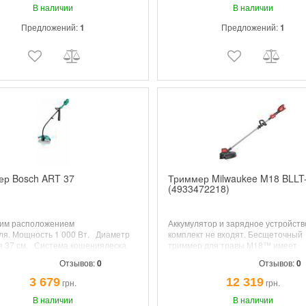
, вес 1.9кг
В наличии
В наличии
Предложений:
1
Предложений:
1
ер Bosch ART 37
Триммер Milwaukee M18 BLLT
(4933472218)
ним расположением
Аккумулятор и зарядное устройств
ля.
Мощность
1 000 Вт.
Диаметр
комплект не входят.
Бесщеточный
я
37 см.
Система кошения
леска.
триммер для травы M18™ имеет
р лески
2 мм.
Вес
4,6 кг.
мощность для очистки густых куст
Отзывов:
0
Отзывов:
0
и достигает полного газа менее че
секунду. До 4600 об/мин в первом
3 679
12 319
грн.
грн.
и 6200 об/мин во втором режиме. 2
В наличии
скоростной регулируемый триггер
В наличии