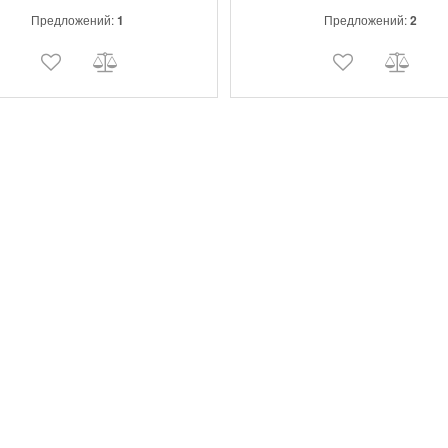
позволяет пользователю выбират
Предложений:
1
Предложений:
2
более высокой производительност
удлиненным временем работы.
Регулируемая ширина резки 35-40 
часа работы с аккумулятором M1
OUTPUT™ 8,0 Ah.
нт и оснастка
Красота и Здоровье