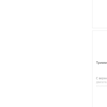
рукоятки
Тримм
С верх
двигате
кошени
Диамет