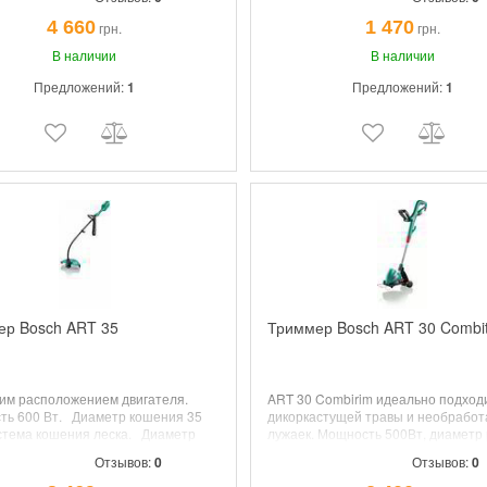
м; зарядка 1 ч; поворот головки.
система, длина лески 4 м, вес 1.8 кг
4 660
1 470
грн.
грн.
В наличии
В наличии
Предложений:
1
Предложений:
1
ер Bosch ART 35
Триммер Bosch ART 30 Combit
им расположением двигателя.
ART 30 Combirim идеально подход
ть
600 Вт.
Диаметр кошения
35
дикоркастущей травы и необрабо
стема кошения
леска.
Диаметр
лужаек.
Мощность
500Вт,
диаметр 
,6 мм.
Вес
3,5 кг.
30см, вес 3.2кг,
Отзывов:
0
Отзывов:
0
леска
1.6ммх8м,
регулировка высо
115см, поворот головки, доп. супер