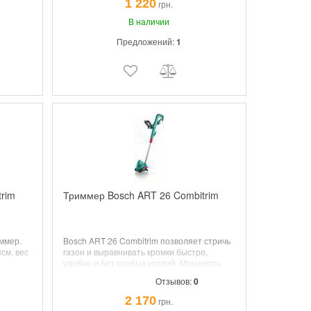
1 220
грн.
В наличии
Предложений:
1
rim
Триммер Bosch ART 26 Combitrim
ммер.
Bosch ART 26 Combitrim позволяет стричь
см, вес
газон и выравнивать кромки быстро,
удобно и без особых усилий. Мощность
 доп.
450Вт,
диаметр резки
26см, вес 3.0кг,
леска
Отзывов:
0
1.6ммх8м,
регулировка высоты
80-115см;
поворот головки; доп. суперлеска
2 170
грн.