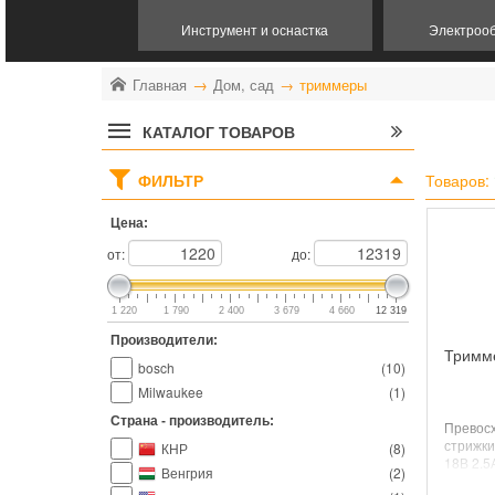
Инструмент и оснастка
Электроо
Главная
Дом, сад
триммеры
КАТАЛОГ ТОВАРОВ
ФИЛЬТР
Товаров:
Цена:
от:
до:
1 220
1 790
2 400
3 679
4 660
12 319
Производители:
Тримме
bosch
(
10
)
Milwaukee
(
1
)
Страна - производитель:
Превос
стрижки
КНР
(
8
)
18В 2.5
Венгрия
(
2
)
суперпр