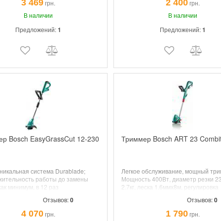
3 469
2 400
грн.
грн.
ролики. защ. раст.
В наличии
В наличии
Предложений:
1
Предложений:
1
р Bosch EasyGrassCut 12-230
Триммер Bosch ART 23 Combit
никальная система Durablade;
Легкое обслуживание, мощный три
жительность работы до замены
Мощность 400Вт, диаметр резки 23
как минимум, в 12 раз
2.7кг,
леска
1.6ммх8м,
регулировка
Аккумулятор 12 В Li Ion, 2.0А\ч,
высоты
80-115см, поворот головки,
Отзывов:
0
Отзывов:
0
 круга стрижки 23см,
суперлеска.
очный нож, зарядка менее 1ч.,
4 070
1 790
грн.
грн.
ка угла и положения высоты