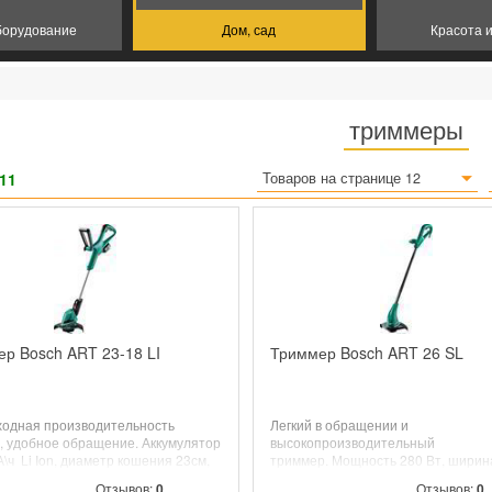
борудование
Дом, сад
Красота 
триммеры
11
Товаров на странице 12
р Bosch ART 23-18 LI
Триммер Bosch ART 26 SL
ходная производительность
Легкий в обращении и
, удобное обращение. Аккумулятор
высокопроизводительный
А\ч Li Ion, диаметр кошения 23см,
триммер. Мощность 280 Вт, ширин
очный нож, регулировка высоты
26 см, полуавтоматическая режущ
Отзывов:
0
Отзывов:
0