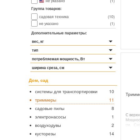
не указано
(
1
)
80-115с
Группа товаров:
садовая техника
(
10
)
не указано
(
1
)
Дополнительные параметры:
вес, кг
тип
потребляемая мощность, Вт
ширина среза, см
Дом, сад
системы для транспортировки
10
Тримм
триммеры
11
садовые пилы
8
С верхн
электронасосы
1
Мощнос
воздуходувы
2
см.
Си
лески
1
кусторезы
14