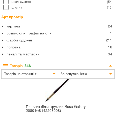
пензлі художні
(
54
)
полотна
(
16
)
Арт простір
картини
24
розпис стін, графіті на стіні
1
фарби художні
211
полотна
16
пензлі та мастихіни
94
Товарів:
346
Товарів на сторінці 12
За популярністю
Пензлик білка круглий Rosa Gallery
2080 №8 (42208008)