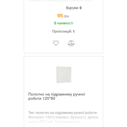
роботи в різних художніх техніках. Його
компактна довжина 6,5 см та зручна
Відгуків:
0
форма дозволяють виконувати як
делікатні, так і широкі мазки, створюючи
95
грн.
виразні ефекти на полотні.
В наявності
Пропозицій:
1
Полотно на підрамнику ручної
роботи 120*80
Тип: полотно на підрамнику ручної роботи.
Матеріал: 100% бавовна. Щільність: дрібне
зерно (270 г/м2. Проклеювання:
желатинова, три шари.