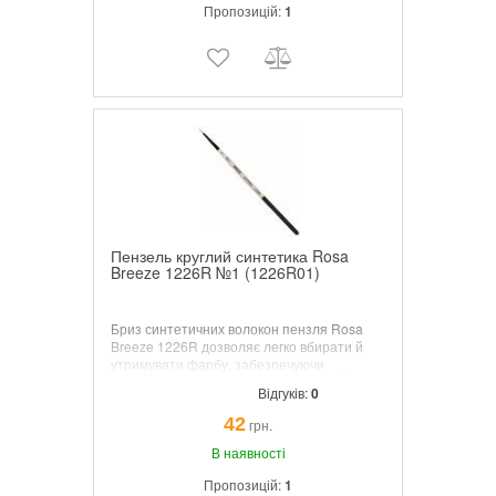
Пропозицій:
1
Пензель круглий синтетика Rosa
Breeze 1226R №1 (1226R01)
Бриз синтетичних волокон пензля Rosa
Breeze 1226R дозволяє легко вбирати й
утримувати фарбу, забезпечуючи
рівномірне нанесення без розривів. Його
Відгуків:
0
безшовний нікельований наконечник
забезпечує надійне кріплення для
42
грн.
безперебійного потоку фарби на полотно.
Відкрийте свій художній потенціал і
В наявності
додайте цей незамінний інструмент до
Пропозицій:
1
своєї колекції.