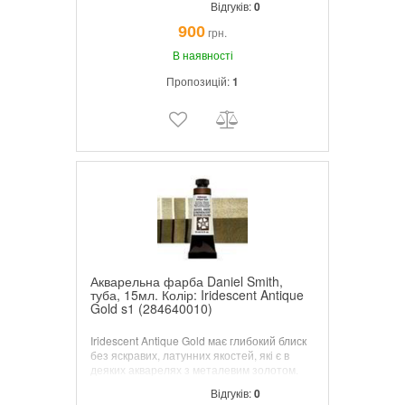
Відгуків:
0
900
грн.
В наявності
Пропозицій:
1
Акварельна фарба Daniel Smith,
туба, 15мл. Колір: Iridescent Antique
Gold s1 (284640010)
Iridescent Antique Gold має глибокий блиск
без яскравих, латунних якостей, які є в
деяких акварелях з металевим золотом.
Райдужні акварелі, що входять до колекції
Відгуків:
0
DANIEL SMITH Luminescent Watercolors,