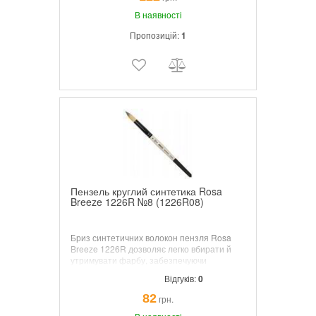
підходить для створення вишуканих
деталей та гладких переходів.
В наявності
Пропозицій:
1
Пензель круглий синтетика Rosa
Breeze 1226R №8 (1226R08)
Бриз синтетичних волокон пензля Rosa
Breeze 1226R дозволяє легко вбирати й
утримувати фарбу, забезпечуючи
рівномірне нанесення без розривів. Його
Відгуків:
0
безшовний нікельований наконечник
забезпечує надійне кріплення для
82
грн.
безперебійного потоку фарби на полотно.