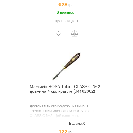
відбивають світло, викликаючи його
628
грн.
розсіювання, а їх прозора якість додає
захоплююче відчуття глибини вашій
В наявності
роботі. Чому варто вибрати люмінесцентні
Пропозицій:
1
акварелі?
Мастихін ROSA Talent CLASSIC № 2
довжина 4 см, крапля (94162002)
Досконаліть свої художні навички з
преміальним мастихіном ROSA Talent
CLASSIC № 2! Цей винятково
сконструйований мастихін призначений
Відгуків:
0
для роботи з фарбами всіх видів і текстур.
Його краплеподібна форма ідеально
122
грн.