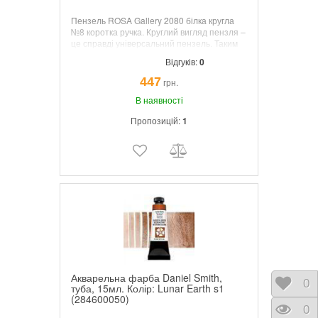
Пензель ROSA Gallery 2080 білка кругла
№8 коротка ручка. Круглий вигляд пензля –
це справді універсальний пензель. Таким
пензлем можна наносити як лінії із
Відгуків:
0
товщиною, не змінюється, так і зі змінною.
Служить для деталізації зображення,
447
грн.
створення фактури та малюнка. Прекрасно
утримує фарбу та дуже зручний у руці.
В наявності
Пропозицій:
1
Акварельна фарба Daniel Smith,
Відк
0
туба, 15мл. Колір: Lunar Earth s1
(284600050)
Пере
0