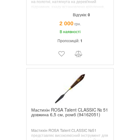
на полотні, натягнута на дерев'яний
підрамник, ззаду встановлено кріплення,
щоб вішати картину на стіну.
Відгуків:
0
2 000
грн.
В наявності
Пропозицій:
1
Мастихін ROSA Talent CLASSIC № 51
довжина 6,5 см, ромб (94162051)
Мастихін ROSA Talent CLASSIC №51
представляє високоякісний інструмент для