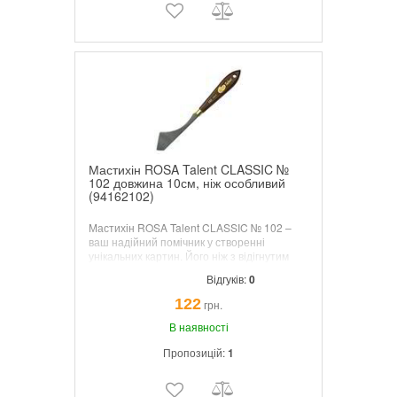
Мастихін ROSA Talent CLASSIC №
102 довжина 10см, ніж особливий
(94162102)
Мастихін ROSA Talent CLASSIC № 102 –
ваш надійний помічник у створенні
унікальних картин. Його ніж з відігнутим
кінцем дозволить не лише наносити
Відгуків:
0
фарбу, а й структурувати її, створюючи
неповторні візерунки та текстури.
122
грн.
В наявності
Пропозицій:
1