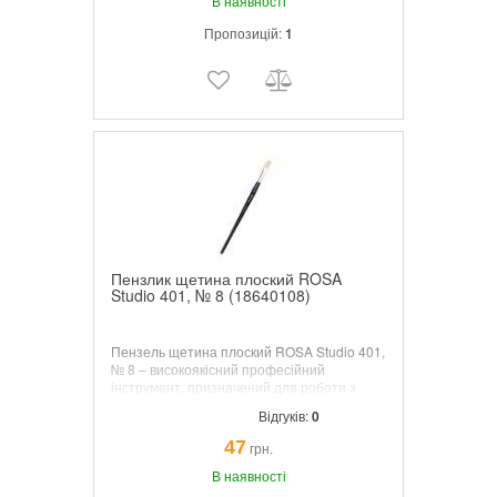
Відкрийте свій художній потенціал і
В наявності
додайте цей незамінний інструмент до
Пропозицій:
1
своєї колекції.
Пензлик щетина плоский ROSA
Studio 401, № 8 (18640108)
Пензель щетина плоский ROSA Studio 401,
№ 8 – високоякісний професійний
інструмент, призначений для роботи з
олійними фарбами. Виготовлений із
Відгуків:
0
натуральної щетини, яка забезпечує
відмінну пружність та зносостійкість.
47
грн.
Завдяки плоскому робочому краю пензель
В наявності