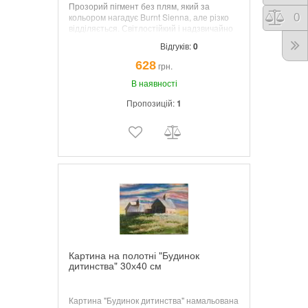
Прозорий пігмент без плям, який за
кольором нагадує Burnt Sienna, але різко
Порі
0
відділяється. Світлостійкий і надзвичайно
універсальний, Lunar Earth поділяє
Відгуків:
0
властивості пігменту з Lunar Black і
створює подібні дивовижні текстури.
628
грн.
Дослідіть їх радикальні сітчасті якості
окремо, а потім спробуйте намалювати
В наявності
Місячну Землю у вологий місячний чорний
Пропозицій:
1
шар, миттєво з’являється пісок на пляжі та
галька.
Картина на полотні "Будинок
дитинства" 30х40 см
Картина "Будинок дитинства" намальована