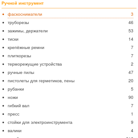
Ручной инструмент
фаскосниматели
3
труборезы
46
зажимы, держатели
53
тиски
14
крепёжные ремни
7
плиткорезы
7
терморежущие устройства
2
ручные пилы
47
пистолеты для герметиков, пены
20
рубанки
5
ножи
90
гибкий вал
7
пресс
1
стойки для электроинструмента
9
валики
4