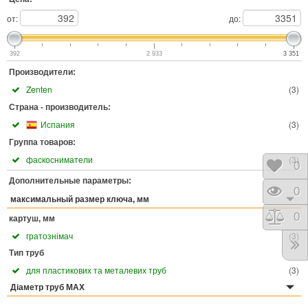
от:
до:
392
2 933
3 351
Производители:
Zenten
(
3
)
Страна - производитель:
Испания
(
3
)
Группа товаров:
фаскосниматели
(
3
)
Отло
0
Дополнительные параметры:
Прос
0
максимальный размер ключа, мм
Срав
0
картуш, мм
гратознімач
(
3
)
Тип труб
для пластикових та металевих труб
(
3
)
Діаметр труб MAX