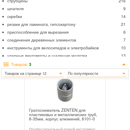
струбцины
216
шпателя
9
скребки
14
резаки для ламината, гипсокартону
21
приспособление для вырезания
6
соединения деревянных элементов
7
инструменты для велосипедов и электробайков
10
ударные винтоверты и щадящие молотки
13
молотки,топоры, колуны
85
Товаров:
3
стеклорезы
2
Товаров на странице 12
По популярности
потолочная опора
7
Гратосниматель ZENTEN для
пластиковых и металлических труб,
8-35мм, корпус алюминий, 6101-0
Профессиональный ручной инструмент