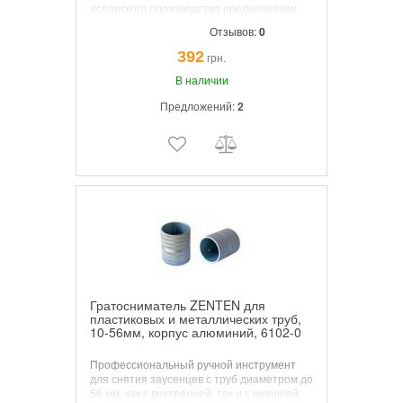
испанского производства предназначен
для снятия грата со внутренних и внешних
Отзывов:
0
кромок медных, латунных, алюминиевых,
стальных и пластиковых труб Грат — (нем.
392
грн.
grat) излишки металла, остающиеся на
кромках изделий после какого-либо,
В наличии
процесса обработки.
Предложений:
2
Гратосниматель ZENTEN для
пластиковых и металлических труб,
10-56мм, корпус алюминий, 6102-0
Профессиональный ручной инструмент
для снятия заусенцев с труб диаметром до
56 мм, как с внутренней, так и с внешней