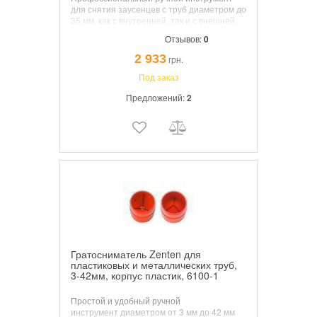
для снятия заусенцев с труб диаметром до
35 мм, как с внутренней, так и с внешней
стороны.
Для труб из нержавеющей стали,
Отзывов:
0
для других стальных труб, труб из меди,
латуни, алюминия и пластика 8-35мм
В
2 933
грн.
картонной коробке. Корпус из алюминия.
Лезвия изготовлены из специальной
Под заказ
инструментальной Стали в Золингене /
Предложений:
2
Германия
Гратосниматель Zenten для
пластиковых и металлических труб,
3-42мм, корпус пластик, 6100-1
Простой и удобный ручной
инструмент диаметром от 3 мм до 42 мм