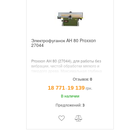
Электрофуганок AH 80 Proxxon
27044
Proxxon AH 80 (27044), для работы без
вибрации, чистой обработки мягкого и
твердого древа. Максимальная глубина
резания 0,8мм. Частота вращения 6000
Отзывов:
0
об/мин.
18 771
19 139
грн.
¯
В наличии
Предложений:
3