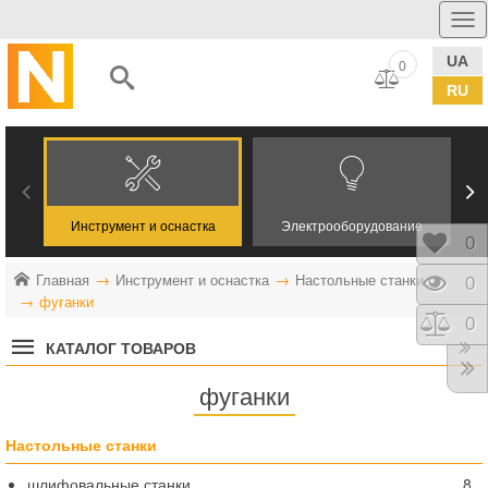
UA
0
RU
Инструмент и оснастка
Электрооборудование
Отло
0
Главная
Инструмент и оснастка
Настольные станки
Прос
0
фуганки
Срав
0
КАТАЛОГ ТОВАРОВ
фуганки
Настольные станки
шлифовальные станки
8