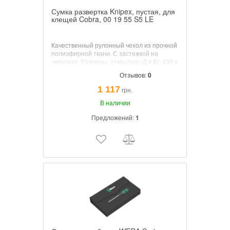
Сумка развертка Knipex, пустая, для
клещей Cobra, 00 19 55 S5 LE
Качественный рулонный чехол из прочной
полиэфирной ткани. С застежкой на
липучках. Размеры, открытые (Д х В): 430 х
325 мм.
Отзывов:
0
1 117
грн.
В наличии
Предложений:
1