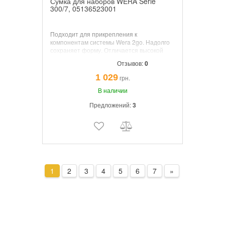
Сумка для наборов WERA Serie
300/7, 05136523001
Подходит для прикрепления к
компонентам системы Wera 2go. Надолго
сохраняет форму. Отличается высокой
устойчивостью к порезам и проколам.
Отзывов:
0
Xорошая защита переносимых
инструментов от повреждений и влаги.
1 029
грн.
Поставляется с полоской на липучке.
В наличии
Предложений:
3
1
2
3
4
5
6
7
»