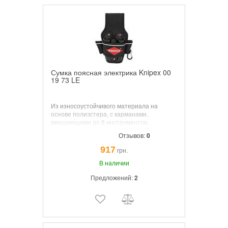
Сумка поясная электрика Knipex 00
19 73 LE
Из износоустойчивого материала на
основе полиэстера, с карманами,
вмещающими до 8 инструментов,
фиксаторы для инструмента в виде петли,
Отзывов:
0
соединены заклепками, с карабином.
917
грн.
В наличии
Предложений:
2