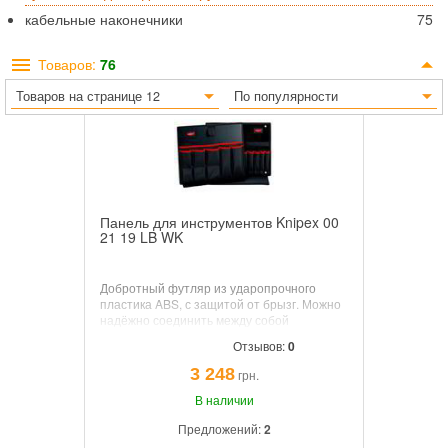
кабельные наконечники
75
Товаров:
76
Товаров на странице 12
По популярности
Панель для инструментов Knipex 00
21 19 LB WK
Добротный футляр из ударопрочного
пластика ABS, с защитой от брызг. Можно
надёжно соединить между собой
несколько боксов. Оформление
Отзывов:
0
внутреннего пространства в разных
вариантах. Ручка для переноски в
3 248
грн.
интересах экономии места утапливается в
углублении в крышке. Ручки эргономичной
В наличии
формы и дополнительные боковые
Предложений:
2
вставки для удобного обращения с
инструментом.