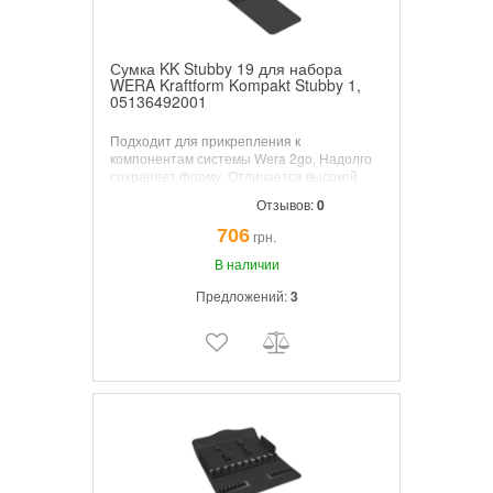
Сумка KK Stubby 19 для набора
WERA Kraftform Kompakt Stubby 1,
05136492001
Подходит для прикрепления к
компонентам системы Wera 2go. Надолго
сохраняет форму. Отличается высокой
устойчивостью к порезам и проколам.
Отзывов:
0
Xорошая защита переносимых
инструментов от повреждений и влаги.
706
грн.
Поставляется с полоской на липучке.
В наличии
Предложений:
3