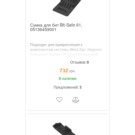
Сумка для бит Bit-Safe 61,
05136459001
Подходит для прикрепления к
компонентам системы Wera 2go. Надолго
сохраняет форму. Отличается высокой
устойчивостью к порезам и проколам.
Отзывов:
0
Xорошая защита переносимых
инструментов от повреждений и влаги.
732
грн.
Поставляется с полоской на липучке.
В наличии
Предложений:
3