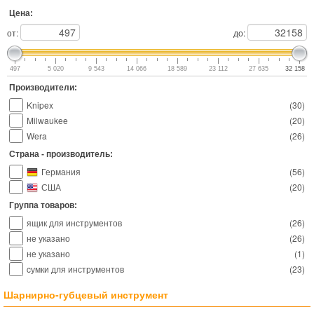
Цена:
от:
до:
497
5 020
9 543
14 066
18 589
23 112
27 635
32 158
Производители:
Knipex
(
30
)
Milwaukee
(
20
)
Wera
(
26
)
Страна - производитель:
Германия
(
56
)
США
(
20
)
Группа товаров:
ящик для инструментов
(
26
)
не указано
(
26
)
не указано
(
1
)
cумки для инструментов
(
23
)
Шарнирно-губцевый инструмент