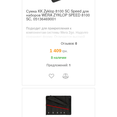
Сумка KK Zyklop 8100 SC Speed для
наборов WERA ZYKLOP SPEED 8100
SC, 05136469001
Подходит для прикрепления к
компонентам системы Wera 2go. Надолго
сохраняет форму. Отличается высокой
устойчивостью к порезам и проколам.
Отзывов:
0
Xорошая защита переносимых
инструментов от повреждений и влаги.
1 409
грн.
Поставляется с полоской на липучке.
В наличии
Предложений:
1