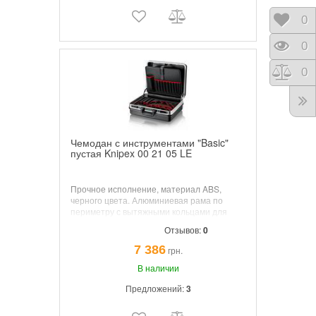
Отло
0
Прос
0
Срав
0
Чемодан с инструментами "Basic"
пустая Knipex 00 21 05 LE
Прочное исполнение, материал ABS,
черного цвета. Алюминиевая рама по
периметру с вытяжными кольцами для
прилагаемого ремня для переноски.
Отзывов:
0
Трехзначный числовой замок и 2 стяжных
замка для фиксации крышки.
7 386
грн.
В наличии
Предложений:
3