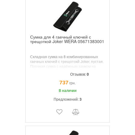
Сумка для 4 гаечный ключей с
трещоткой Joker WERA 05671383001
Складная сумка на 8 комбинированных
гаечных ключей с трещотокй Joker, пустая.
Прочная сумка с надёжным замком на
липучках и кольцом для подвешивания.
Отзывов:
0
Рассчитана на 8 комбинированных
гаечных ключей с трещоткой Joker, Joker
737
грн.
Double, Joker Switch. Износо-влаго
стойкая.
В наличии
Предложений:
3