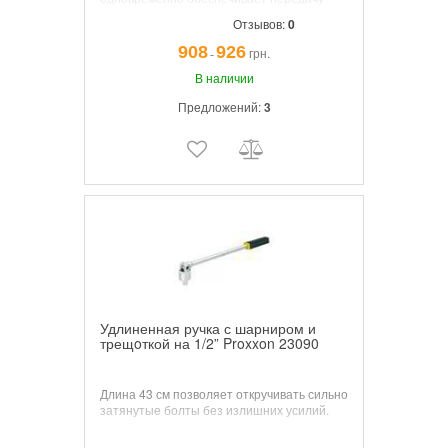
оптимального крутящего момента.
Отзывов:
0
908
926
грн.
¯
В наличии
Предложений:
3
Удлиненная ручка с шарниром и
трещoткой на 1/2” Proxxon 23090
Длина 43 см позволяет откручивать сильно
затянутые болты без излишних усилий.