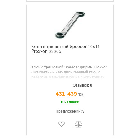
Ключ с трещоткой Speeder 10x11
Proxxon 23205
Ключ с трещоткой Speeder фирмы Proxxon
- компактный накидной гаечный ключ с
реверсным механизмом на обоих концах.
Отзывов:
0
431
439
грн.
¯
В наличии
Предложений:
3