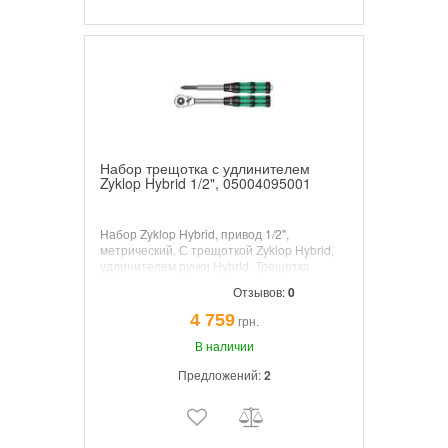
Набор трещотка с удлинителем
Zyklop Hybrid 1/2", 05004095001
Набор Zyklop Hybrid, привод 1/2",
метрический. С трещоткой Zyklop Hybrid,
удлинителем ручки Hybrid. Трещотка
Zyklop Hybrid с большой общей длиной
Отзывов:
0
(действие рычага) и тонкой головкой
трещотки. Тонкий механизм зацепления на
4 759
грн.
72 зубца для угла возврата всего 5°.
Удлинитель с деблокиратором.
В наличии
Предложений:
2