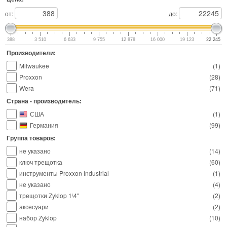
от:
до:
388
3 510
6 633
9 755
12 878
16 000
19 123
22 245
Производители:
Milwaukee
(
1
)
Proxxon
(
28
)
Wera
(
71
)
Страна - производитель:
США
(
1
)
Германия
(
99
)
Группа товаров:
не указано
(
14
)
ключ трещотка
(
60
)
инструменты Proxxon Industrial
(
1
)
не указано
(
4
)
трещотки Zyklop 1\4"
(
2
)
аксесуари
(
2
)
набор Zyklop
(
10
)