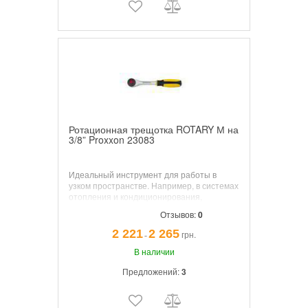
Ротационная трещотка ROTARY М на
3/8” Proxxon 23083
Идеальный инструмент для работы в
узком пространстве. Например, в системах
отопления и кондиционирования,
системах выхлопа и автоматических
Отзывов:
0
коробках ереключения передач.
2 221
2 265
грн.
¯
В наличии
Предложений:
3