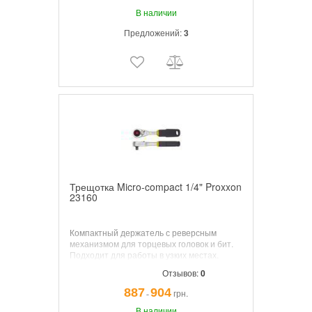
В наличии
Предложений:
3
Трещотка Micro-compact 1/4" Proxxon
23160
Компактный держатель с реверсным
механизмом для торцевых головок и бит.
Подходит для работы в узких местах.
Отзывов:
0
887
904
грн.
¯
В наличии