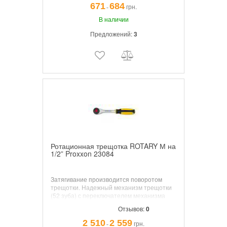
671
684
грн.
¯
В наличии
Предложений:
3
Ротационная трещотка ROTARY М на
1/2” Proxxon 23084
Затягивание производится поворотом
трещотки. Надежный механизм трещотки
(52 зуба) с переключателем механизма
направления вращения храповика и
Отзывов:
0
кнопкой быстрого извлечения насадки.
2 510
2 559
грн.
¯