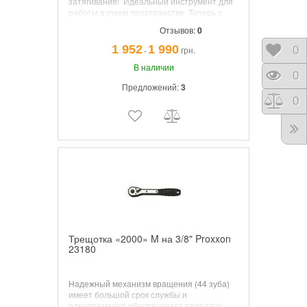
затягивания! Идеальный инструмент для
работы в узком пространстве.
Теперь с
квадратным отверстием в торце рукоятки.
Отзывов:
0
Для стыковки с удлинителем или
удлинителем с воротком.
1 952
1 990
Отло
0
грн.
¯
В наличии
Прос
0
Предложений:
3
Срав
0
Трещотка «2000» M на 3/8" Proxxon
23180
Надежный механизм вращения (44 зуба)
имеет большой срок службы и
одновременно обеспечивает передачу