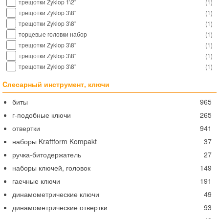
трещотки Zyklop 1\2"
(
1
)
трещотки Zyklop 3\8"
(
1
)
трещотки Zyklop 3\8"
(
1
)
торцевые головки набор
(
1
)
трещотки Zyklop 3\8"
(
1
)
трещотки Zyklop 3\8"
(
1
)
трещотки Zyklop 3\8"
(
1
)
Cлесарный инструмент, ключи
биты
965
г-подобные ключи
265
отвертки
941
наборы Kraftform Kompakt
37
ручка-битодержатель
27
наборы ключей, головок
149
гаечные ключи
191
динамометрические ключи
49
динамометрические отвертки
93