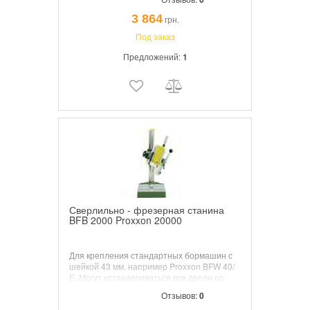
3 864
грн.
Под заказ
Предложений:
1
Сверлильно - фрезерная станина
BFB 2000 Proxxon 20000
Для крепления стандартных бормашин с
шейкой 43 мм. например Proxxon BFW 40/
Е. Могут устанавливаться все дрели со
стандартным диаметром шейки 43 мм
Отзывов:
0
(BOSCH, AEG, FEIN, METABO, KRESS,