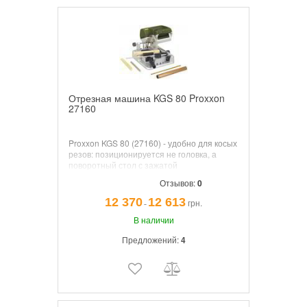
Отрезная машина KGS 80 Proxxon
27160
Proxxon
KGS 80 (27160) - удобно для косых
резов: позиционируется не головка, а
поворотный стол с зажатой
деталью.
Скорость вращения 6000 об/мин.
Отзывов:
0
Основание с поворотным столом из литого
под давлением алюминия,
12 370
12 613
грн.
¯
фрезерованного на станках с ЧПУ. Стол
230 х 230 мм. Вес 6 кг.
В наличии
Предложений:
4