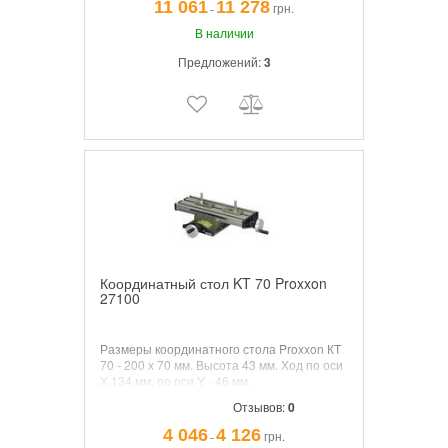
BLACK & DECKER) на станину.
11 061
11 278
грн.
¯
В наличии
Предложений:
3
Координатный стол KT 70 Proxxon
27100
Размеры координатного стола Proxxon КТ
70 - 200 х 70 мм. Высота 43 мм. Ход по оси
Х 134 мм, по оси Y - 46 мм.
Отзывов:
0
4 046
4 126
грн.
¯