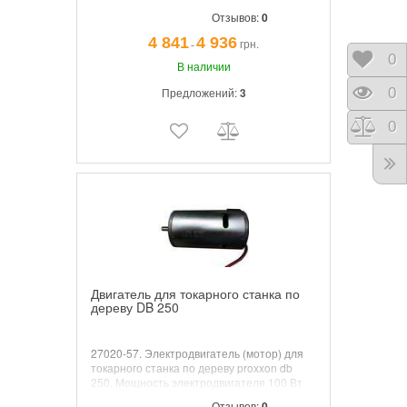
инструментальной стали.
Отзывов:
0
4 841
4 936
грн.
¯
Отло
0
В наличии
Предложений:
3
Прос
0
Срав
0
Двигатель для токарного станка по
дереву DB 250
27020-57. Электродвигатель (мотор) для
токарного станка по дереву proxxon db
250.
Мощность электродвигателя 100 Вт
Отзывов:
0