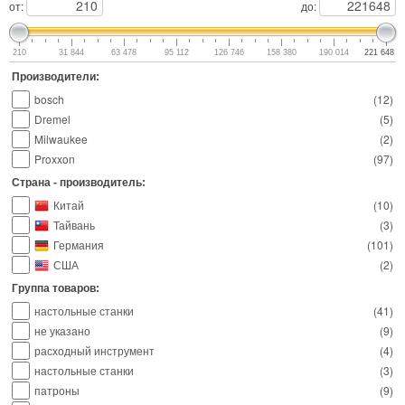
от:
до:
210
31 844
63 478
95 112
126 746
158 380
190 014
221 648
Производители:
bosch
(
12
)
Dremel
(
5
)
Milwaukee
(
2
)
Proxxon
(
97
)
Страна - производитель:
Китай
(
10
)
Тайвань
(
3
)
Германия
(
101
)
США
(
2
)
Группа товаров:
настольные станки
(
41
)
не указано
(
9
)
расходный инструмент
(
4
)
настольные станки
(
3
)
патроны
(
9
)