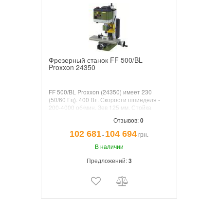
Фрезерный станок FF 500/BL
Proxxon 24350
FF 500/BL Proxxon (24350) имеет 230
(50/60 Гц). 400 Вт. Скорости шпинделя -
200-4000 об/мин. Зев 125 мм. Стойка
120х100х430 мм. Вертикальный ход Z 220
Отзывов:
0
мм, сверлильная подача 30 мм. Стол
400х125 мм. Ход стола Х310, Y100 мм.
102 681
104 694
грн.
¯
Размеры: 750х550х550 мм. Вес около 47 кг.
В наличии
Предложений:
3