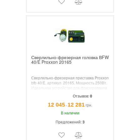
Сверлильно-фрезерная головка ВFW
40/E Proxxon 20165
Сверлильно-фрезерная приставка Proxxon
bfb 40/E, артикул 20165. Мощность 250Вт.
Идеальное устройство для фрезерования
и сверления в металле, пластмассе и
Отзывов:
0
древесине.
12 045
12 281
грн.
¯
В наличии
Предложений:
3