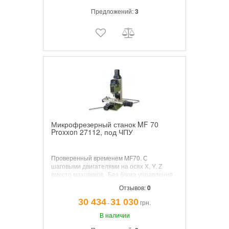
Предложений:
3
Микрофрезерный станок MF 70
Proxxon 27112, под ЧПУ
Проверенный временем MF70. С
шаговыми двигателями на осях X, Y, Z
вместо маховиков. Без блока управления
ЧПУ, без программного обеспечения ЧПУ.
Отзывов:
0
30 434
31 030
грн.
¯
В наличии