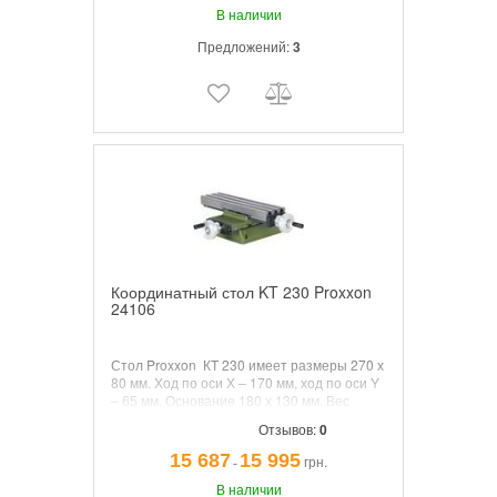
В наличии
Предложений:
3
Координатный стол KT 230 Proxxon
24106
Стол Proxxon КТ 230 имеет размеры 270 х
80 мм. Ход по оси Х – 170 мм, ход по оси Y
– 65 мм. Основание 180 х 130 мм. Вес
около 11 кг.
Отзывов:
0
15 687
15 995
грн.
¯
В наличии