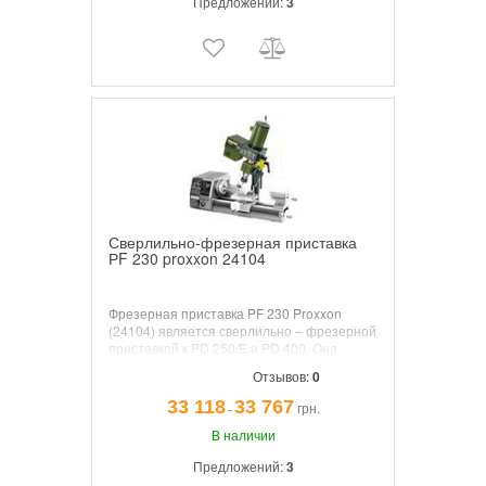
Предложений:
3
Сверлильно-фрезерная приставка
РF 230 proxxon 24104
Фрезерная приставка PF 230 Proxxon
(24104) является сверлильно – фрезерной
приставкой к
PD 250/E и PD 400
. Она
поможет превратить токарный станок в
Отзывов:
0
отличный металлообрабатывающий
комплекс.
33 118
33 767
грн.
¯
В наличии
Предложений:
3