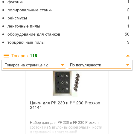
фуганки
1
полировальные станки
2
рейсмусы
1
ленточные пилы
1
оборудование для станков
50
торцовочные пилы
9
Товаров:
116
Товаров на странице 12
По популярности
Цанги для РF 230 и FF 230 Proxxon
24144
Набор цанг для PF 230 и FF 230 Proxxon
состоит из 5 втулок высокой эластичности
и сделанной из закаленной