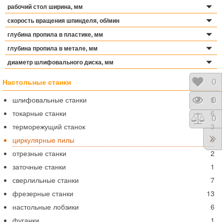
рабочий стол ширина, мм
скорость вращения шпинделя, об/мин
глубина пропила в пластике, мм
глубина пропила в метале, мм
диаметр шлифовального диска, мм
Настольные станки
Отло
0
шлифовальные станки
8
Прос
0
токарные станки
6
Срав
0
терморежущий станок
3
циркулярные пилы
6
отрезные станки
2
заточные станки
1
сверлильные станки
7
фрезерные станки
13
настольные лобзики
6
фуганки
1