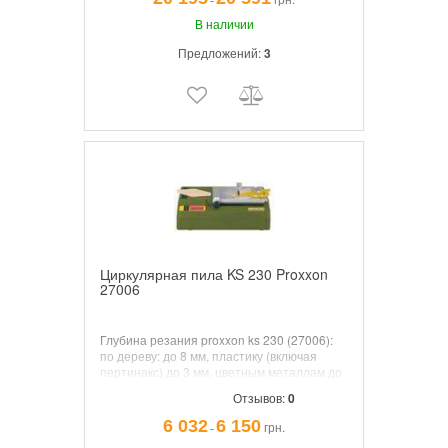
¯
В наличии
Предложений:
3
Циркулярная пила KS 230 Proxxon
27006
Глубина резания proxxon ks 230 (27006):
по дереву: до 8 мм, пластику (включая
пертинакс) до 3 мм, цветным металлам до
1,5 мм. Используя твердосплавные диски
Отзывов:
0
на proxxon ks 230, можно резать
стеклопластик.
6 032
6 150
грн.
¯