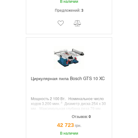
В наличии
Предложений:
3
Циркулярная пила Bosch GTS 10 XC
Мощность
2 100 Вт.
Номинальное число
-1
ходов
3.200 мин.
Диаметр диска
254 х 30
мм.
Максимальная глубина реза
79 мм.
Наклон
47° Л / 1° Л.
Вес
35 кг.
Отзывов:
0
42 723
грн.
В наличии