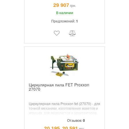
29 907
грн.
В наличии
Предложений:
1
Циркулярная пила FET Proxxon
27070
Циркулярная пила Proxxon fet (27070) - для
точной механики, изготовления макетов и
игрушек, для моделистов и архитекторов.
Для резки дерева, металлов, пластика,
Отзывов:
0
оргстекла, углепластика, пенопласта и
других материалов.
20 195
20 591
грн.