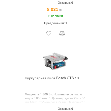
Отзывов:
0
8 031
грн.
В наличии
Предложений:
1
Циркулярная пила Bosch GTS 10 J
Мощность
1 800 Вт.
Номинальное число
-1
ходов
3.650 мин.
.
Диаметр диска
254 х 30
мм.
Макс. глубина реза
79 мм.
Наклон
47° Л
/ 2° Л.
Вес
26 кг.
Отзывов:
0