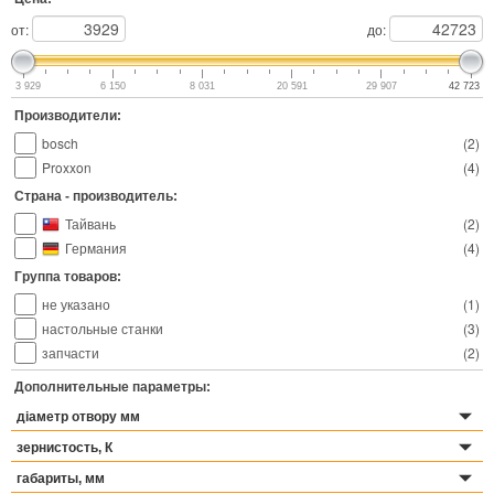
от:
до:
3 929
6 150
8 031
20 591
29 907
42 723
Производители:
bosch
(
2
)
Proxxon
(
4
)
Страна - производитель:
Тайвань
(
2
)
Германия
(
4
)
Группа товаров:
не указано
(
1
)
настольные станки
(
3
)
запчасти
(
2
)
Дополнительные параметры:
діаметр отвору мм
зернистость, К
габариты, мм