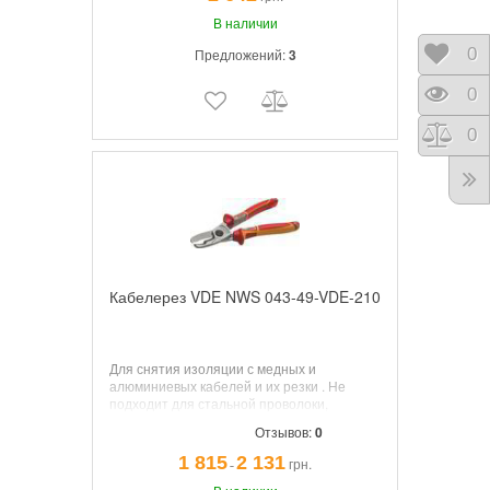
,пециальная инструментальная сталь
особого качества, кованая, закалённая в
В наличии
масле.
Отло
0
Предложений:
3
Прос
0
Срав
0
Кабелерез VDE NWS 043-49-VDE-210
Для снятия изоляции с медных и
алюминиевых кабелей и их резки . Не
подходит для стальной проволоки,
алюминиевых сплавов и холоднотянутых
Отзывов:
0
медных проводов.
1 815
2 131
грн.
¯