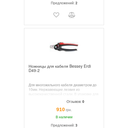
Предложений:
2
Ножницы для кабеля Bessey Erdi
D49-2
Для многожильного кабеля диаметром до
10мм. Нержавеющие лезвия из
высококачественной стали. В упаковке для
системы самообслуживания.
Отзывов:
0
Характеристики: Длина 165 мм Вес 0,12 кг.
910
грн.
В наличии
Предложений:
3