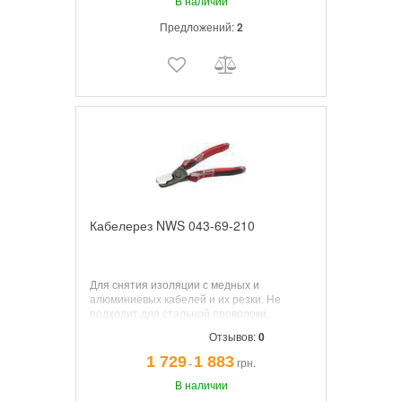
В наличии
Предложений:
2
Кабелерез NWS 043-69-210
Для снятия изоляции с медных и
алюминиевых кабелей и их резки. Не
подходит для стальной проволоки,
алюминиевых сплавов и холоднотянутых
Отзывов:
0
медных проводов.
1 729
1 883
грн.
¯
В наличии