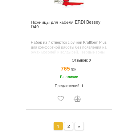
Ножницы для кабеля ERDI Bessey
D49
Набор из 7 отверток с ручкой Kraftform Plus
для комфортной работы без появления на
руках мозолей и волдырей. Твердые зоны
ручки для высокой скорости работы, в то
Отзывов:
0
время как мягкие зоны ручки обеспечивают
передачу больших моментов силы.
765
грн.
В наличии
Предложений:
1
1
2
»