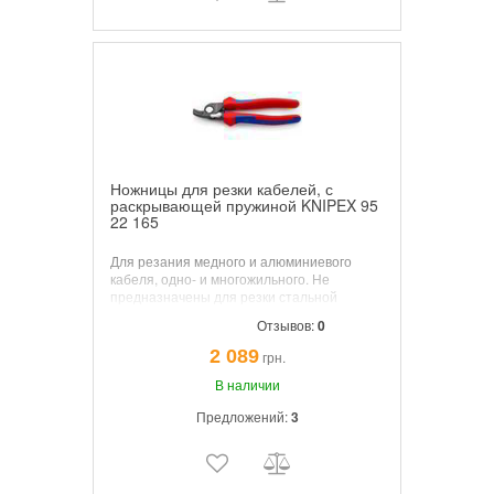
Ножницы для резки кабелей, с
раскрывающей пружиной KNIPEX 95
22 165
Для резания медного и алюминиевого
кабеля, одно- и многожильного. Не
предназначены для резки стальной
проволоки и холоднотянутых медных
Отзывов:
0
проводов. Закаленные режущие кромки с
прецизионной шлифовкой. Режут гладко и
2 089
грн.
чисто, без раздавливания кромки реза.
Специальная инструментальная сталь
В наличии
особого качества, кованая, закалённая в
Предложений:
3
масле.