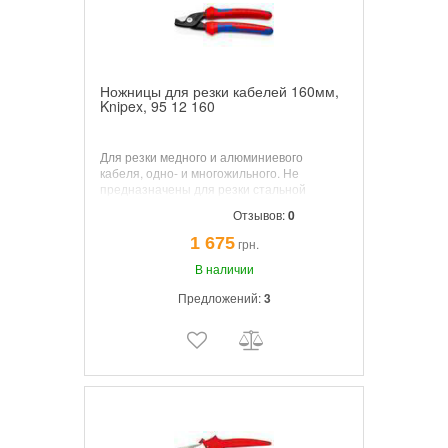
Ножницы для резки кабелей 160мм,
Knipex, 95 12 160
Для резки медного и алюминиевого
кабеля, одно- и многожильного. Не
предназначены для резки стальной
проволоки и холоднотянутых медных
Отзывов:
0
проводов. Закаленные режущие кромки с
прецизионной шлифовкой. Режут гладко и
1 675
грн.
чисто, без деформации материала. Легко
резать одной рукой. Специальная
В наличии
инструментальная сталь особого качества,
Предложений:
3
кованая, закаленная в масле.