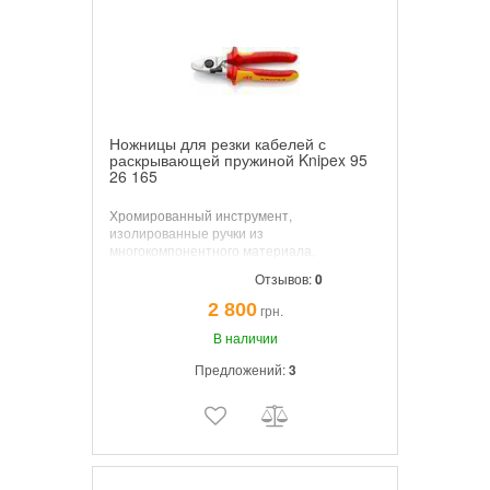
Ножницы для резки кабелей с
раскрывающей пружиной Knipex 95
26 165
Хромированный инструмент,
изолированные ручки из
многокомпонентного материала,
испытаны на соответствие нормам VDE.
Отзывов:
0
Форма 2: внутренняя пружина, никакого
загрязнения или ее утери.
2 800
грн.
В наличии
Предложений:
3