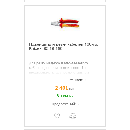
Ножницы для резки кабелей 160мм,
Knipex, 95 16 160
Для резки медного и алюминиевого
кабеля, одно- и многожильного. Не
предназначены для резки стальной
проволоки и холоднотянутых медных
Отзывов:
0
проводов. Закаленные режущие кромки с
прецизионной шлифовкой. Специальная
2 401
грн.
инструментальная сталь особого качества,
кованая, закаленная в масле.
В наличии
Предложений:
3