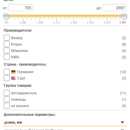
от:
до:
765
1 082
1 400
1 717
2 035
2 352
2 670
2 987
Производители:
Bessey
(
2
)
Knipex
(
8
)
Milwaukee
(
3
)
NWS
(
2
)
Страна - производитель:
Германия
(
12
)
США
(
3
)
Группа товаров:
битодержатель
(
11
)
ножницы
(
1
)
не указано
(
3
)
Дополнительные параметры:
длина, мм