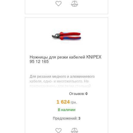
Ножницы для резки кабелей KNIPEX
95 12 165
Для резания медного и алюминиевого
кабеля, одно- и многожильного. Не
предназначены для резки стальной
проволоки и холоднотянутых медных
Отзывов:
0
проводов. Закаленные режущие кромки с
прецизионной шлифовкой. Режут гладко и
1 624
грн.
чисто, без раздавливания кромки реза.
Специальная инструментальная сталь
В наличии
особого качества, кованая, закалённая в
Предложений:
3
масле.