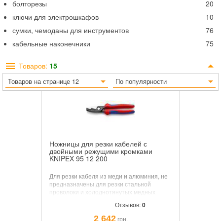
болторезы
20
ключи для электрошкафов
10
сумки, чемоданы для инструментов
76
кабельные наконечники
75
Товаров:
15
Товаров на странице 12
По популярности
Ножницы для резки кабелей с
двойными режущими кромками
KNIPEX 95 12 200
Для резки кабеля из меди и алюминия, не
предназначены для резки стальной
проволоки и холоднотянутых медных
проводов. Закаленные режущие кромки с
Отзывов:
0
прецизионной шлифовкой режут гладко и
чисто, без раздавливания кромки реза.
2 642
грн.