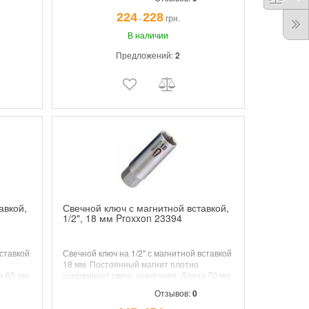
224
228
грн.
¯
В наличии
Предложений:
2
авкой,
Свечной ключ с магнитной вставкой,
1/2", 18 мм Proxxon 23394
вставкой
Свечной ключ на 1/2" с магнитной вставкой
18 мм. Постоянный магнит плотно
а 65 мм
удерживает свечу зажигания. Длина 70 мм
Отзывов:
0