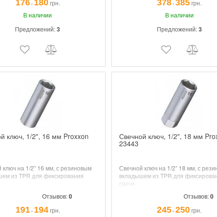
176
180
378
385
грн.
грн.
¯
¯
В наличии
В наличии
Предложений:
3
Предложений:
3
й ключ, 1/2", 16 мм Proxxon
Свечной ключ, 1/2", 18 мм Pro
23443
 ключ на 1/2” 16 мм, с резиновым
Свечной ключ на 1/2” 18 мм, с рез
шем из TPR для фиксирования
вкладышем из TPR для фиксирова
свечи.
Отзывов:
0
Отзывов:
0
191
194
245
250
грн.
грн.
¯
¯