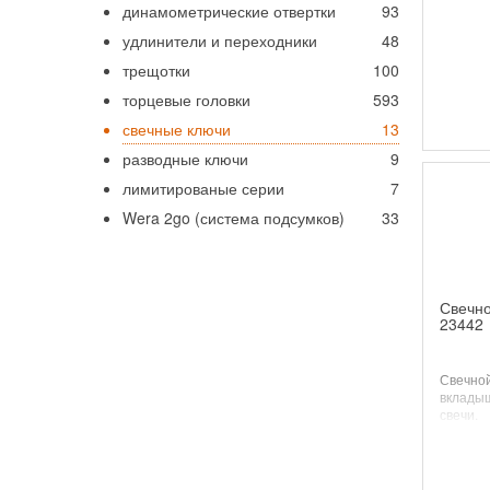
динамометрические отвертки
93
удлинители и переходники
48
трещотки
100
торцевые головки
593
свечные ключи
13
разводные ключи
9
лимитированые серии
7
Wera 2go (система подсумков)
33
Свечно
23442
Свечной
вклады
свечи.