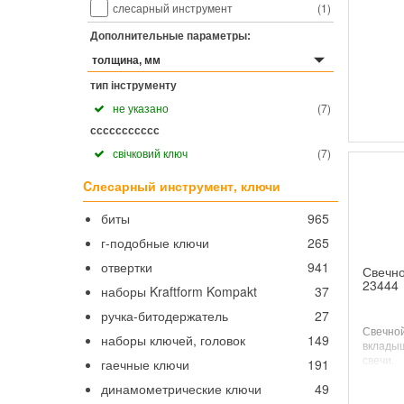
слесарный инструмент
(
1
)
Дополнительные параметры:
толщина, мм
тип інструменту
не указано
(
7
)
ccccccccccc
свічковий ключ
(
7
)
Cлесарный инструмент, ключи
биты
965
г-подобные ключи
265
отвертки
941
Свечно
23444
наборы Kraftform Kompakt
37
ручка-битодержатель
27
Свечной
наборы ключей, головок
149
вклады
свечи.
гаечные ключи
191
динамометрические ключи
49