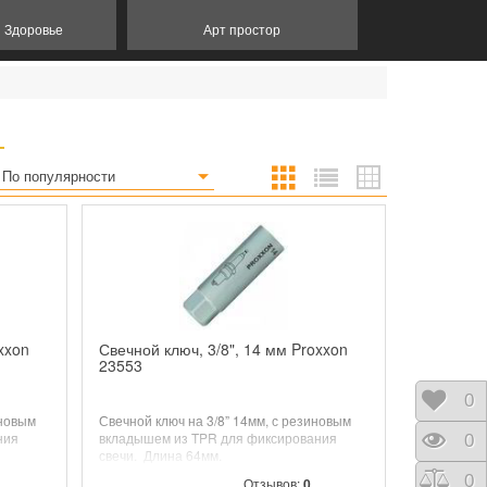
и Здоровье
Арт простор
По популярности
xxon
Свечной ключ, 3/8", 14 мм Proxxon
23553
Отло
0
иновым
Свечной ключ на 3/8” 14мм, с резиновым
ния
вкладышем из TPR для фиксирования
Прос
0
свечи. Длина
64
мм.
Срав
0
Отзывов:
0