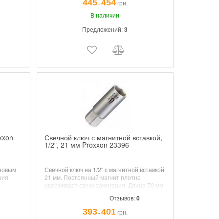
445
454
грн.
¯
В наличии
Предложений:
3
xxon
Свечной ключ с магнитной вставкой,
1/2", 21 мм Proxxon 23396
иновым
Свечной ключ на 1/2" с магнитной вставкой
ния
21 мм. Постоянный магнит плотно
удерживает свечу зажигания. Длина 70 мм
Отзывов:
0
393
401
грн.
¯