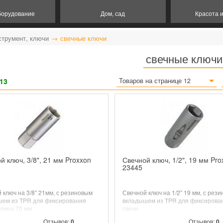
борудование
Дом, сад
Красота 
струмент, ключи
свечные ключи
свечные ключи
13
Товаров на странице 12
й ключ, 3/8", 21 мм Proxxon
Свечной ключ, 1/2", 19 мм Pro
23445
 ключ на 3/8” 21мм, с резиновым
Свечной ключ на 1/2” 19 мм, с рез
шем из TPR для фиксирования
вкладышем из TPR для фиксирова
Длина 70 мм.
свечи.
Отзывов:
0
Отзывов:
0