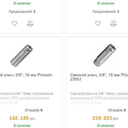
В наличии
В наличии
Предложений:
3
Предложений:
3
й ключ, 3/8", 16 мм Proxxon
Свечной ключ, 3/8", 18 мм Pro
23551
 ключ на 3/8” 16мм, с резиновым
Свечной ключ на 3/8” 18мм, с рези
шем из TPR для фиксирования
вкладышем из TPR для фиксирова
Длина 64 мм.
свечи. Длина 64 мм.
Отзывов:
0
Отзывов:
0
142
145
219
223
грн.
грн.
¯
¯
В наличии
В наличии