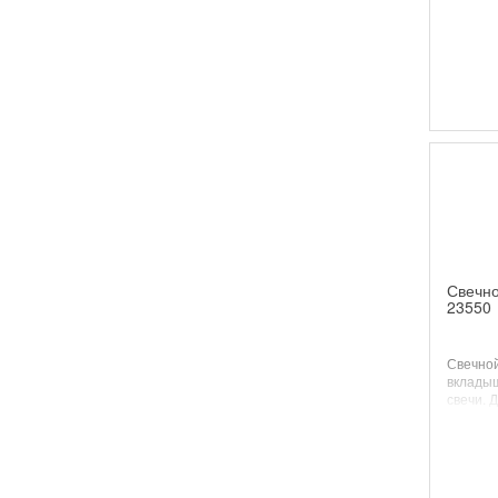
Свечно
23550
Свечной
вклады
свечи. 