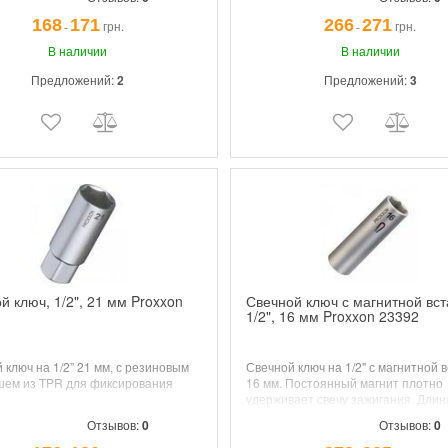
168
171
266
271
грн.
грн.
¯
¯
В наличии
В наличии
Предложений:
2
Предложений:
3
й ключ, 1/2", 21 мм Proxxon
Свечной ключ с магнитной вст
1/2", 16 мм Proxxon 23392
 ключ на 1/2” 21 мм, с резиновым
Свечной ключ на 1/2" с магнитной 
шем из TPR для фиксирования
16 мм. Постоянный магнит плотно
удерживает свечу зажигания. Длин
Отзывов:
0
Отзывов:
0