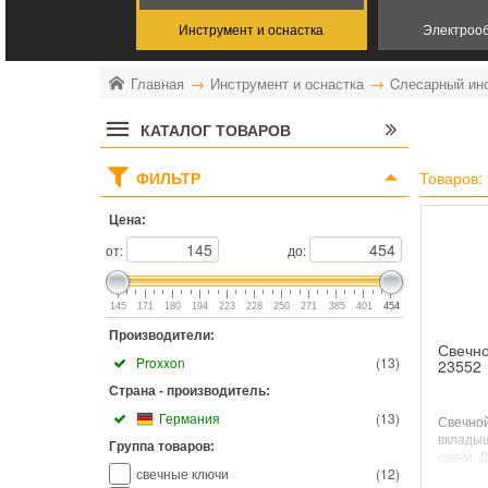
Инструмент и оснастка
Электроо
Главная
Инструмент и оснастка
Cлесарный ин
КАТАЛОГ ТОВАРОВ
ФИЛЬТР
Товаров:
Цена:
от:
до:
145
171
180
194
223
228
250
271
385
401
454
Производители:
Свечно
Proxxon
(
13
)
23552
Страна - производитель:
Германия
(
13
)
Свечной
вклады
Группа товаров:
свечи. 
свечные ключи
(
12
)