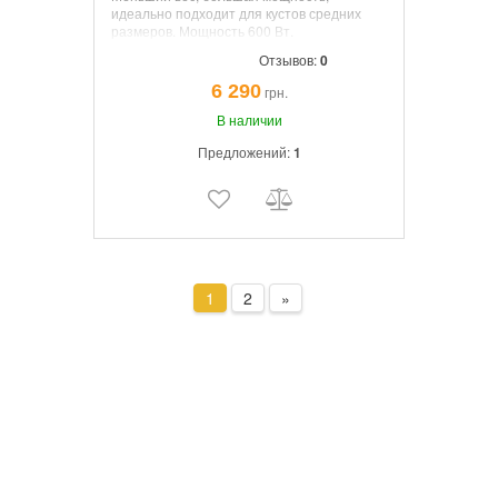
идеально подходит для кустов средних
размеров.
Мощность
600 Вт.
Номинальная частота оборотов
3 000
Отзывов:
0
мин.
Длина лезвия
550 мм.
Расстояние
между зубами
26 мм.
Вес
3,6 кг.
6 290
грн.
В наличии
Предложений:
1
1
2
»