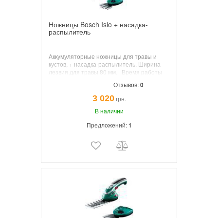
Ножницы Bosch Isio + насадка-
распылитель
Аккумуляторные ножницы для травы и
кустов, + насадка-распылитель. Ширина
лезвия для травы 80 мм. Время работы
на одном аккумуляторе до 50 мин. Время
Отзывов:
0
зарядки аккумулятора 3,5 часа.
Аккумулятор 3,6 В Li-ion Вес 0,5 кг.
3 020
грн.
В наличии
Предложений:
1