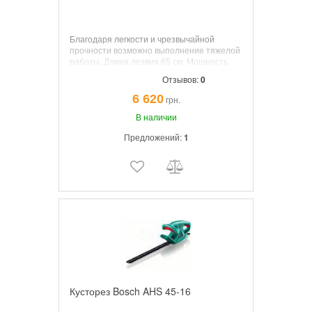
Благодаря легкости и чрезвычайной
прочности возможно выполнение тяжелой
работы.
Длина лезвия
65 см, Мощность
700 Вт., Расстояние между зубами 34 мм,
Отзывов:
0
Вес 3,7 кг., мягкие накладки, защитный
наконечник.
6 620
грн.
В наличии
Предложений:
1
Кусторез Bosch AHS 45-16