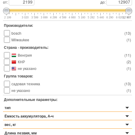
от:
до:
2 199
3 020
3 599
3 699
4 299
4 599
4 660
5 160
5 282
5 440
6 290
6 620
12 907
Производители:
bosch
(
13
)
Milwaukee
(
1
)
Страна - производитель:
Венгрия
(
11
)
КНР
(
2
)
не указано
(
1
)
Группа товаров:
садовая техника
(
13
)
не указано
(
1
)
Дополнительные параметры:
тип
Ёмкость аккумулятора, А•ч
вес, кг
Длина лезвия, мм