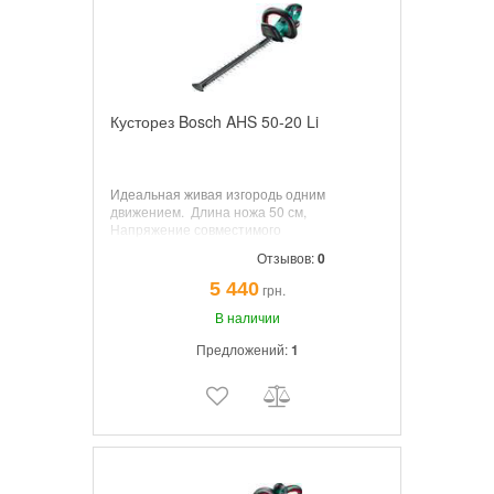
Кусторез Bosch AHS 50-20 Li
Идеальная живая изгородь одним
движением.
Длина ножа
50 см,
Напряжение совместимого
аккумулятора
18 В, 2.5 Ач,
Раскрытие
Отзывов:
0
зуба
20 мм, Вес 2.5 кг, АБС, 55мин.
5 440
грн.
В наличии
Предложений:
1