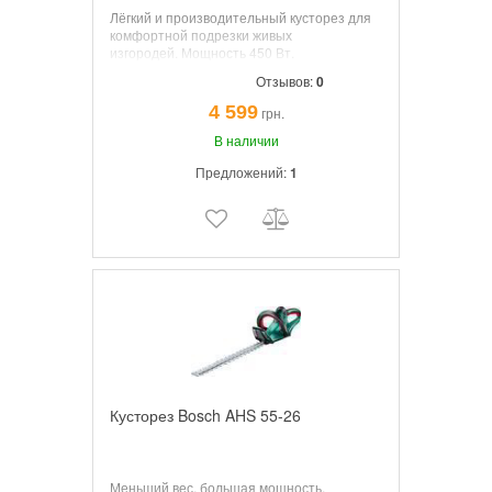
Лёгкий и производительный кусторез для
комфортной подрезки живых
изгородей.
Мощность
450 Вт.
Номинальная частота оборотов
3400
Отзывов:
0
мин.
Длина лезвия
600 мм.
Расстояние
между зубами
16 мм.
Вес
2,8 кг.
4 599
грн.
В наличии
Предложений:
1
Кусторез Bosch AHS 55-26
Меньший вес, большая мощность,