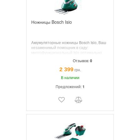
Ножницы Bosch Isio
Аккумуляторные ножницы Bosch Isio,
Ваш
незаменимый помощник в саду:
многофункциональный Isio оптимально
подходит для регулярных работ на
Отзывов:
0
садовом участке. Нож 8см, Аккумулятор
3.6В. Время работы 50мин. Время зарядки
2 399
грн.
3.5 часа, АБС.
В наличии
Предложений:
1