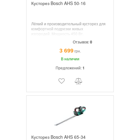
Кусторез Bosch AHS 50-16
Лёгкий и производительный кусторез для
комфортной подрезки живых
изгородей.
Мощность
450 Вт.
Номинальная частота оборотов
3 200
Отзывов:
0
мин.
Длина лезвия
500 мм.
Расстояние
между зубами
16 мм.
Вес
2,7 кг.
3 699
грн.
В наличии
Предложений:
1
Кусторез Bosch AHS 65-34