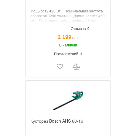
Мощность
420 Вт.
Номинальная частота
оборотов
3200
ход/
мин.
Длина лезвия
450
мм.
Расстояние между зубами
16 мм.
Вес
2,6 кг.
Отзывов:
0
2 199
грн.
В наличии
Предложений:
1
Кусторез Bosch AHS 60-16