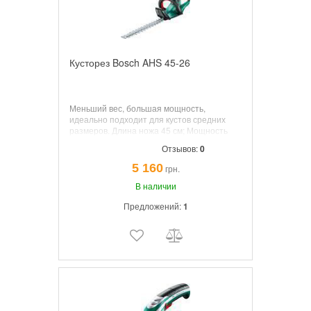
Кусторез Bosch AHS 45-26
Меньший вес, большая мощность,
идеально подходит для кустов средних
размеров. Длина ножа 45 см; Мощность
550 Вт; Расстояние между лезвиями 26мм,
Отзывов:
0
Вес 3,5 кг, мягкие накладки, защитный
наконечник.
5 160
грн.
В наличии
Предложений:
1