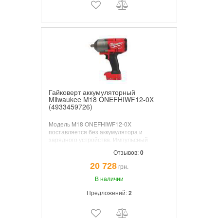
Гайковерт аккумуляторный
Milwaukee M18 ONEFHIWF12-0X
(4933459726)
Модель M18 ONEFHIWF12-0X
поставляется без аккумулятора и
зарядного устройства. Импульсный
гайковерт с огромным крутящим моментом
Отзывов:
0
рекомендован для профессиональной
деятельности по завинчиванию и
20 728
грн.
отвинчиванию крепежных изделий в
широком ряде размерностей.
В наличии
Портативная версия применяется в
Предложений:
2
центрах обслуживания и ремонта
транспортных средств, при шиномонтаже
и на производственных линиях.