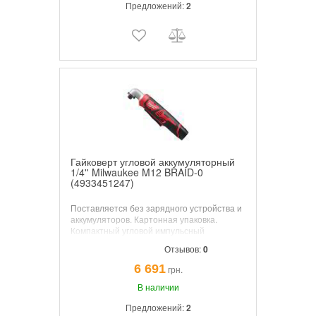
Предложений:
2
Гайковерт угловой аккумуляторный
1/4'' Milwaukee M12 BRAID-0
(4933451247)
Поставляется без зарядного устройства и
аккумуляторов. Картонная упаковка.
Компактный угловой импульсный
гайковерт длиной 287 мм делает
Отзывов:
0
идеальной работу в ограниченных
пространствах REDLINK™ электроника
6 691
грн.
защищает от перегруза обеспечивая
лучшую в классе защиту. Полностью
В наличии
металлические корпус редуктора и
Предложений:
2
шестерни обеспечивают долгий срок