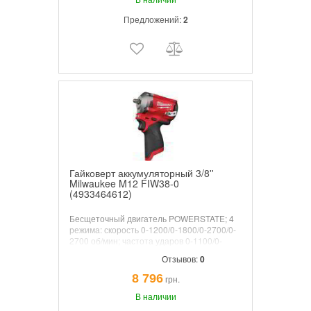
Предложений:
2
Гайковерт аккумуляторный 3/8''
Milwaukee M12 FIW38-0
(4933464612)
Бесщеточный двигатель POWERSTATE; 4
режима: скорость 0-1200/0-1800/0-2700/0-
2700 об/мин; частота ударов 0-1100/0-
2100/0-3200/авто отключение 1с./уд/мин;
Отзывов:
0
крутящий момент 40/70/339/авто/ Нм; без
аккумулятора и с/у; Вес 1,1; патрон 3/8";
8 796
грн.
упаковка - картон.
В наличии