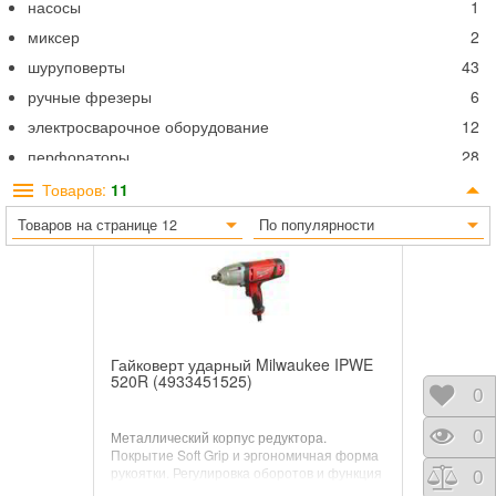
насосы
1
миксер
2
шуруповерты
43
ручные фрезеры
6
электросварочное оборудование
12
перфораторы
28
ножницы по металлу
6
Товаров:
11
дрели
9
Товаров на странице 12
По популярности
дисковые пилы
7
отбойные молотки
8
многофункциональные инструменты
13
степлер
5
Гайковерт ударный Milwaukee IPWE
гайковерт
11
520R (4933451525)
индивидуальное освещение Milwaukee
13
Отло
0
Прос
0
Металлический корпус редуктора.
Покрытие Soft Grip и эргономичная форма
рукоятки. Регулировка оборотов и функция
Срав
0
реверса. Сетевой кабель 4 м.Мощность