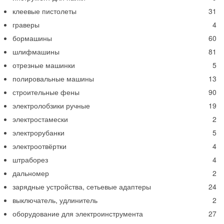
клеевые пистолеты
31
граверы
4
бормашины
60
шлифмашины
81
отрезные машинки
5
полировальные машины
13
строительные фены
90
электролобзики ручные
19
электростамески
2
электрорубанки
5
электроотвёртки
4
штраборез
4
дальномер
2
зарядные устройства, сетьевые адаптеры
24
выключатель, удлинитель
2
оборудование для электроинструмента
27