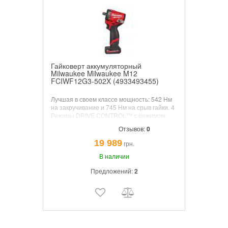
Гайковерт аккумуляторный
Milwaukee Milwaukee M12
FCIWF12G3-502X (4933493455)
Лучшая в своем классе мощность: 542 Нм
на закручивание и 745 Нм на срыв гайки. 4
Режимы DRIVE CONTROL™ с режимом
автоматического отключения для контроля
Отзывов:
0
инструмента. Индикатор заряда
аккумулятора и светодиодная подсветка
19 989
грн.
на корпусе инструмента. Универсальная
аккумуляторная система: работает со
В наличии
всеми аккумуляторами MILWAUKEE®
Предложений:
2
M12™