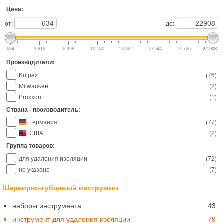
Цена:
от:
до:
634
3 816
6 998
10 180
13 362
16 544
19 726
22 908
Производители:
Knipex
(
76
)
Milwaukee
(
2
)
Proxxon
(
1
)
Страна - производитель:
Германия
(
77
)
США
(
2
)
Группа товаров:
для удаления изоляции
(
72
)
не указано
(
7
)
Шарнирно-губцевый инструмент
наборы инструмента
43
инструмент для удаления изоляции
79