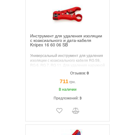
Инструмент для удаления изоляции
с коаксиального и дата-кабеля
Knipex 16 60 06 SB
Универсальный инструмент для удаления
изоляции с коаксиального кабеля RG 59,
RG 6, RG 7, RG 11. Для удаления наружной
оболочки, экрана и изоляции за один
Отзывов:
0
рабочий ход. Лезвие для снятия изоляции
с дата-кабеля, с юстировкой.
711
грн.
В наличии
Предложений:
3