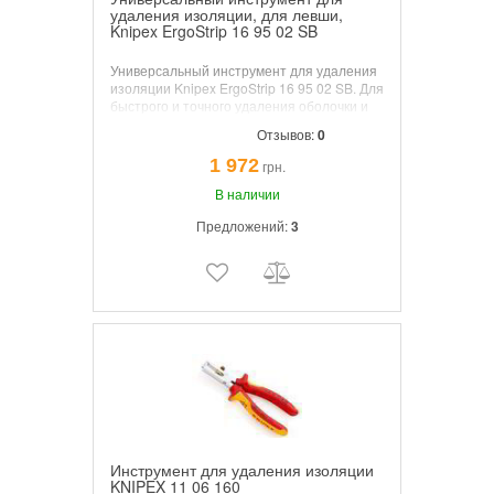
удаления изоляции, для левши,
Knipex ErgoStrip 16 95 02 SB
Универсальный инструмент для удаления
изоляции Knipex ErgoStrip 16 95 02 SB. Для
быстрого и точного удаления оболочки и
изоляции с наиболее часто применяемых
Отзывов:
0
круглых проводов и проводов. Для сырых
помещений (например, NYM от 3 × 1,5 мм²
1 972
грн.
до 5 × 2,5 мм²), дата-кабеля (например,
витая пара) и коаксиального кабеля.
В наличии
Предложений:
3
Инструмент для удаления изоляции
KNIPEX 11 06 160