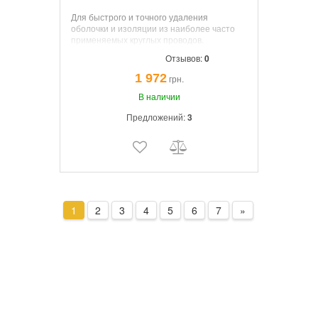
Для быстрого и точного удаления
оболочки и изоляции из наиболее часто
применяемых круглых проводов.
Инновативный, эргономичный дизайн
Отзывов:
0
ручки пистолетной формы для легкого
разрезания, снятие и продольной резки
1 972
грн.
оболочки.
В наличии
Предложений:
3
1
2
3
4
5
6
7
»