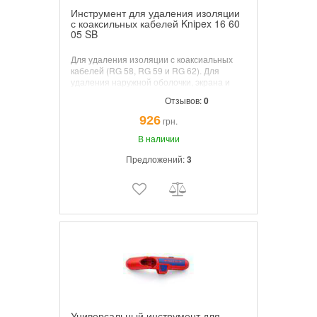
Инструмент для удаления изоляции
с коаксильных кабелей Knipex 16 60
05 SB
Для удаления изоляции с коаксиальных
кабелей (RG 58, RG 59 и RG 62). Для
удаления наружной оболочки, экрана и
изоляции за один рабочий ход. С тремя
Отзывов:
0
встроенными ножами
926
грн.
В наличии
Предложений:
3
Универсальный инструмент для