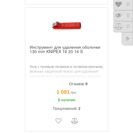
Отло
0
Прос
0
Срав
0
Инструмент для удаления оболочки
130 mm KNIPEX 16 20 16 S
Нож с прямым лезвием и лезвием-крючком,
включая защитный чехол, для удаления
оболочек всех распространенных круглых
кабелей.
Отзывов:
0
1 091
грн.
В наличии
Предложений:
2