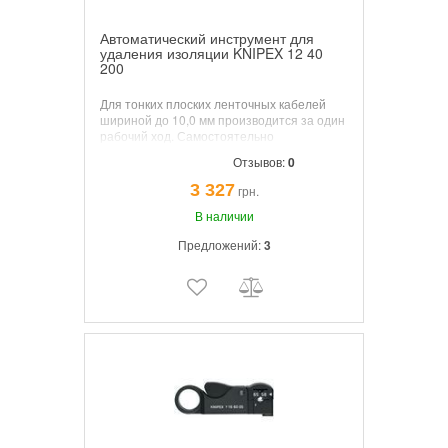
Автоматический инструмент для
удаления изоляции KNIPEX 12 40
200
Для тонких плоских ленточных кабелей
шириной до 10,0 мм производится за один
рабочий ход. Самостоятельно
подстраивается на различные сечения
Отзывов:
0
кабелей, исключает их повреждение.
3 327
грн.
В наличии
Предложений:
3