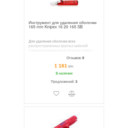
Инструмент для удаления оболочки
165 mm Knipex 16 20 165 SB
Для удаления оболочек всех
распространенных круглых кабелей.
Самораскрывающаяся упорная скоба с
настройкой глубины резания
Отзывов:
0
установочным винтом. Вращающееся
лезвие для резов по окружности и
1 161
грн.
продольных резов. Сменное лезвие в
корпусе инструмента.
В наличии
Предложений:
3