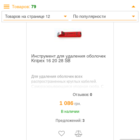
Товаров:
79
Товаров на странице 12
По популярности
Инструмент для удаления оболочек
Knipex 16 20 28 SB
Для удаления оболочек всех
распространенных круглых кабелей.
Самораскрывающаяся упорная скоба. С
настройкой глубины резания
Отзывов:
0
установочным винтом. Вращающееся
лезвие для резов по окружности и
1 086
грн.
продольных резов.
В наличии
Предложений:
3