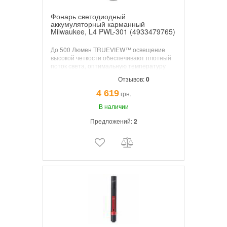
Фонарь светодиодный
аккумуляторный карманный
Milwaukee, L4 PWL-301 (4933479765)
До 500 Люмен TRUEVIEW™ освещение
высокой четкости обеспечивают плотный
поток света, оптимальную температуру
света 4000К и натуральную цветопередачу
Отзывов:
0
объектов. Периферийное освещение,
сфокусированный луч и комбинированный
4 619
грн.
режим. Световой блок с возможностью
регулировки под углом до 45°. Устойчивая к
В наличии
ударам и химии линза. Индикатор заряда
Предложений:
2
аккумулятора.