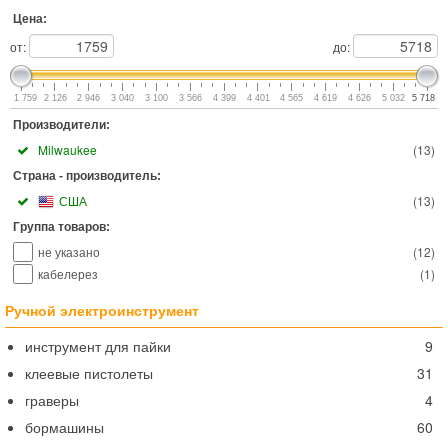
Цена:
от:
до:
1 759
2 126
2 946
3 040
3 100
3 566
4 399
4 401
4 565
4 619
4 626
5 032
5 718
Производители:
Milwaukee
(
13
)
Страна - производитель:
США
(
13
)
Группа товаров:
не указано
(
12
)
кабелерез
(
1
)
Ручной электроинструмент
инструмент для пайки
9
клеевые пистолеты
31
граверы
4
бормашины
60