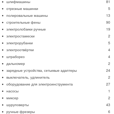
шлифмашины
81
отрезные машинки
5
полировальные машины
13
строительные фены
90
электролобзики ручные
19
электростамески
2
электрорубанки
5
электроотвёртки
4
штраборез
4
дальномер
2
зарядные устройства, сетьевые адаптеры
24
выключатель, удлинитель
2
оборудование для электроинструмента
27
насосы
1
миксер
2
шуруповерты
43
ручные фрезеры
6