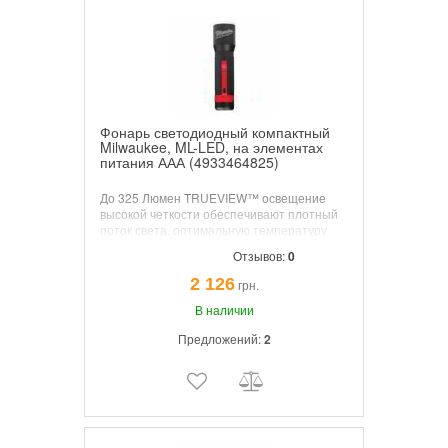
Фонарь светодиодный компактный
Milwaukee, ML-LED, на элементах
питания ААА (4933464825)
До 325 Люмен TRUEVIEW™ освещение
высокой четкости обеспечивают плотный
поток света, оптимальную температуру
света 4000К и натуральную цветопередачу
Отзывов:
0
объектов. Дистанция луча до 50 м.
Устойчивый к ударам и коррозии корпус из
2 126
грн.
авиационного алюминия. Класс защиты
IP67 от пыли и кратковременного
В наличии
погружения в воду до 1 м.
Предложений:
2