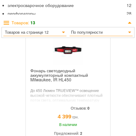
электросварочное оборудование
12
перфораторы
28
ножницы по металлу
6
Товаров:
13
дрели
9
Товаров на странице 12
По популярности
дисковые пилы
7
отбойные молотки
8
многофункциональные инструменты
13
степлер
5
Фонарь светодиодный
гайковерт
11
аккумуляторный компактный
индивидуальное освещение Milwaukee
13
Milwaukee, IR HL450
До 450 Люмен TRUEVIEW™ освещение
высокой четкости обеспечивают плотный
поток света, оптимальную температуру
света 4000К и натуральную цветопередачу
Отзывов:
0
объектов. Дистанция луча до 100м.
Рассеянный, сфокусированный и
4 399
грн.
комбинированный режимы освещения.
Съемный световой блок с магнитами для
В наличии
использования отдельно от ремешка и
Предложений:
2
возможностью крепления к металлическим