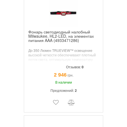
Фонарь светодиодный налобный
Milwaukee, HL2-LED, на элементах
питания AAA (4933471286)
До 350 Люмен TRUEVIEW™ освещение
высокой четкости обеспечивают плотный
поток света, оптимальную температуру
света 4000К и натуральную цветопередачу
Отзывов:
0
объектов. Имеет 6 поворотных позиций
светового блока. 4 клипсы для крепления
2 946
грн.
на каске в комплекте. Оборудован моющим
потопопоглощающим ремешком из
В наличии
микрофибры для комфортного ношения на
Предложений:
2
голове целый день.