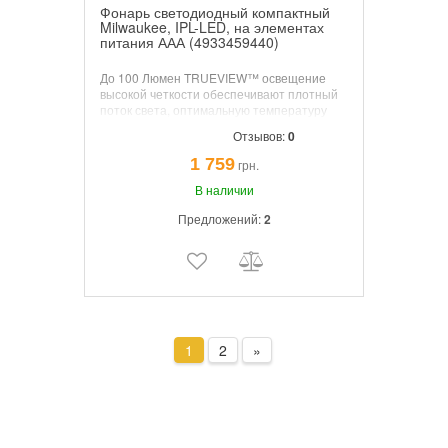
Фонарь светодиодный компактный
Milwaukee, IPL-LED, на элементах
питания ААА (4933459440)
До 100 Люмен TRUEVIEW™ освещение
высокой четкости обеспечивают плотный
поток света, оптимальную температуру
света 4000К и натуральную цветопередачу
Отзывов:
0
объектов. Дистанция луча до 30 м.
Устойчивый к ударам и коррозии корпус из
1 759
грн.
авиационного алюминия. Класс защиты
IP67 от пыли и кратковременного
В наличии
погружения в воду до 1 м.
Предложений:
2
1
2
»