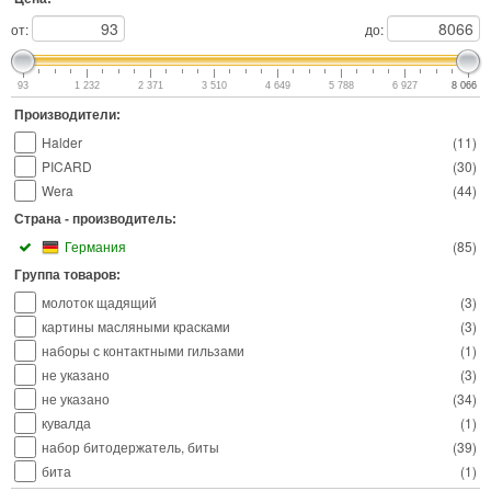
от:
до:
93
1 232
2 371
3 510
4 649
5 788
6 927
8 066
Производители:
Halder
(
11
)
PICARD
(
30
)
Wera
(
44
)
Страна - производитель:
Германия
(
85
)
Группа товаров:
молоток щадящий
(
3
)
картины масляными красками
(
3
)
наборы с контактными гильзами
(
1
)
не указано
(
3
)
не указано
(
34
)
кувалда
(
1
)
набор битодержатель, биты
(
39
)
бита
(
1
)