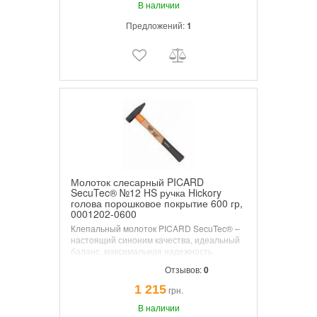
Hickory. Защитный рукав предотвращает
В наличии
промахи.
Предложений:
1
Молоток слесарный PICARD
SecuTec® №12 HS ручка Hickory
голова порошковое покрытие 600 гр,
0001202-0600
Клепальный молоток PICARD SecuTec® –
настоящий синоним качества, идеальный
баланс, максимальная надежность.
Максимальная степень безопасности в
Отзывов:
0
молотках с деревянными ручками.
SecuTec® Безопасность в мастерской, на
1 215
грн.
промышленном производстве или на
строительной площадке благодаря
В наличии