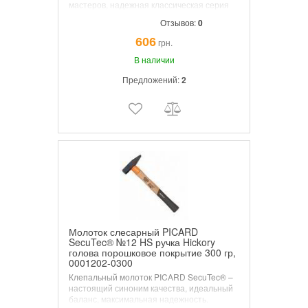
мастеров, надежная классическая серия
молотков. Хороший баланс, высокая
Отзывов:
0
надежность. Высокая степень
безопасности в молотках с деревянными
606
грн.
ручками. Ручка изготавливается из
специального сорта древесины Hickory,
В наличии
или ясень, волокна четко направлены и
Предложений:
2
устойчивы к разрыву,
Молоток слесарный PICARD
SecuTec® №12 HS ручка Hickory
голова порошковое покрытие 300 гр,
0001202-0300
Клепальный молоток PICARD SecuTec® –
настоящий синоним качества, идеальный
баланс, максимальная надежность.