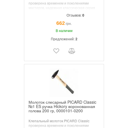
проверена временем и поколениями
мастеров, надежная классическая серия
молотков. Хороший баланс, высокая
Отзывов:
0
надежность. Высокая степень
безопасности в молотках с деревянными
662
грн.
ручками.
В наличии
Предложений:
2
Молоток слесарный PICARD Classic
№1 ES ручка Hickory воронованная
голова 200 гр, 0000101-0200
Клепальный молоток PICARD Classic
проверена временем и поколениями