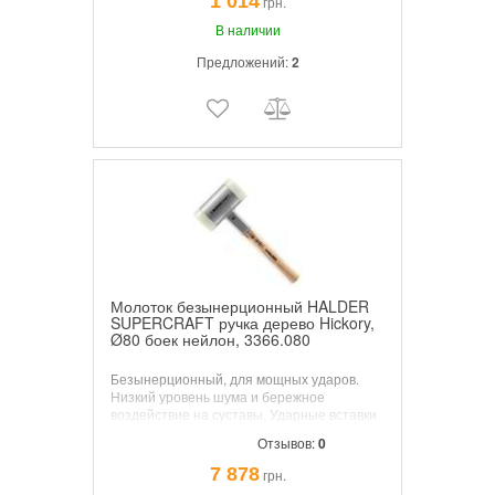
1 014
грн.
Голова покрыта порошковой окраской в
определенной степени тоже защищена от
В наличии
влаги.
Предложений:
2
Молоток безынерционный HALDER
SUPERCRAFT ручка дерево Hickory,
Ø80 боек нейлон, 3366.080
Безынерционный, для мощных ударов.
Низкий уровень шума и бережное
воздействие на суставы. Ударные вставки
из специального нейлона максимальной
Отзывов:
0
прочности. Полностью робот сварен.
Вибрационная, эргономичная форма,
7 878
грн.
очень стойкая, лакированная ручка из