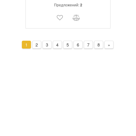
системе крепления головы вкрученным
Предложений:
2
запатентованным защитным клиновым
винтом.
1
2
3
4
5
6
7
8
»