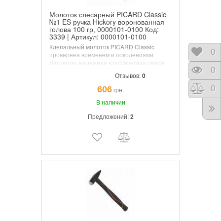
Молоток слесарный PICARD Classic
№1 ES ручка Hickory воронованная
голова 100 гр, 0000101-0100 Код:
3339 | Артикул: 0000101-0100
Клепальный молоток PICARD Classic
Отло
0
проверена временем и поколениями
мастеров, надежная классическая серия
Прос
0
молотков. Хороший баланс, высокая
Отзывов:
0
надежность. Высокая степень
безопасности в молотках с деревянными
Срав
0
606
грн.
ручками.
В наличии
Предложений:
2