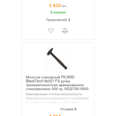
амортизацию при работе, требующей
1 612
грн.
легкого касания. В отличие от обычных
резиновых молотков он не оставляет
В наличии
нежелательных черных пятен.
Предложений:
2
Молоток слесарный PICARD
BlackTec® №327 FS ручка
трехкомпонентная армированное
стекловолокно 500 гр, 0032700-0500
Максимальная степень безопасности.
Максимальная защищенность независимо
от погодных условий, многослойная
армированная ручка стекловолокном
Отзывов:
0
(Fibreglass) не боится ни изменения
погодных условий ни влажной среды.