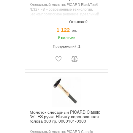
Клепальный молоток PICARD BlackTec®
№327 FS – современные технологии,
бескомпромиссное решение, идеальный
баланс, максимальная надежность.
Отзывов:
0
1 122
грн.
В наличии
Предложений:
2
Молоток слесарный PICARD Classic
№1 ES ручка Hickory воронованная
голова 300 гр, 0000101-0300
Клепальный молоток PICARD Classic