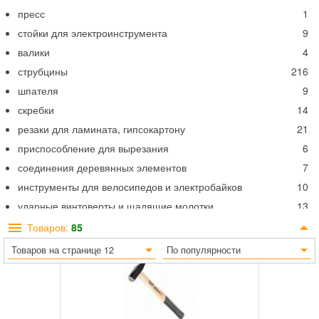
пресс
1
стойки для электроинструмента
9
валики
4
струбцины
216
шпателя
9
скребки
14
резаки для ламината, гипсокартону
21
приспособление для вырезания
6
соединения деревянных элементов
7
инструменты для велосипедов и электробайков
10
ударные винтоверты и щадящие молотки
13
молотки,топоры, колуны
85
Товаров:
85
стеклорезы
2
Товаров на странице 12
По популярности
потолочная опора
7