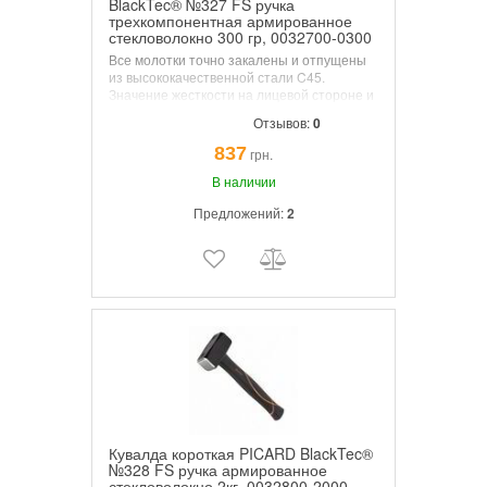
BlackTec® №327 FS ручка
трехкомпонентная армированное
стекловолокно 300 гр, 0032700-0300
Все молотки точно закалены и отпущены
из высококачественной стали C45.
Значение жесткости на лицевой стороне и
бойке должны быть от 50 до 58 HRC, а
Отзывов:
0
глубина закалки не менее 3 мм. Твердость
в этой зоне не должна превышать 30 HRC
837
грн.
во избежание разрывов.
В наличии
Предложений:
2
Кувалда короткая PICARD BlackTec®
№328 FS ручка армированное
стекловолокно 2кг, 0032800-2000