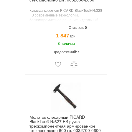
Кувалда короткая PICARD BlackTec® №328
FS современные технологии,
бескомпромиссное решение, идеальный
баланс, максимальная надежность.
Отзывов:
0
Максимальная степень безопасности.
Максимальная защищенность независимо
1 847
грн.
от погодных условий, многослойная
армированная ручка стекловолокном
В наличии
(Fibreglass) не боится ни изменения
Предложений:
1
погодных условий ни влажной среды.
Молоток слесарный PICARD
BlackTec® №327 FS ручка
трехкомпонентная армированное
стекловолокно 600 гр, 0032700-0600