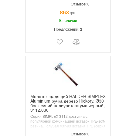
Максимальная степень безопасности в
Отзывов:
0
молотках с деревянными ручками.
SecuTec® Безопасность в мастерской, на
863
грн.
промышленном производстве или на
строительной площадке благодаря
В наличии
системе крепления головы вкрученным
Предложений:
2
запатентованным защитным клиновым
винтом.
Молоток щадящий HALDER SIMPLEX
Aluminium ручка дерево Hickory, Ø30
боек синий полиуретан/гума черный,
3112.030
Серия SIMPLEX 3112 доступна с
популярной комбинацией вставок TPE-soft/
резина. Голубая мягкая вставка TPE (серия
3201) является самой мягкой вставкой в ​​
Отзывов:
0
линейке SIMPLEX и обеспечивает сильную