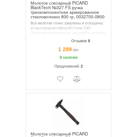
Молоток слесарный PICARD
BlackTec® №327 FS ручка
трехкомпонентная армированное
стекловолокно 800 гр, 0032700-0800
Все молотки точно закалены и отпущены
из высококачественной стали C45.
Значение жесткости на лицевой стороне и
бойке должны быть от 50 до 58 HRC, а
Отзывов:
0
глубина закалки не менее 3 мм. Твердость
в этой зоне не должна превышать 30 HRC
1 289
грн.
во избежание разрывов.
В наличии
Предложений:
2
Молоток слесарный PICARD