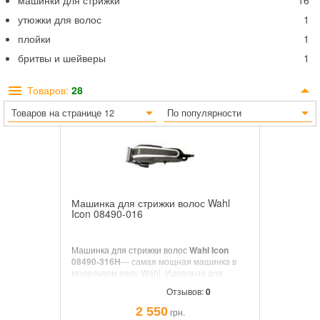
машинки для стрижки
16
утюжки для волос
1
плойки
1
бритвы и шейверы
1
Товаров:
28
Товаров на странице 12
По популярности
Машинка для стрижки волос Wahl
Icon 08490-016
Машинка для стрижки волос
Wahl Icon
08490-316H
― самая мощная машинка в
модельном ряду Wahl. Идеальна для
длительного использования «на потоке»
Отзывов:
0
2 550
грн.