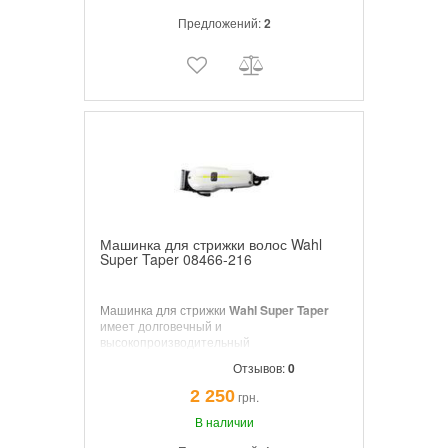
Предложений:
2
Машинка для стрижки волос Wahl
Super Taper 08466-216
Машинка для стрижки
Wahl Super Taper
имеет долговечный и
высокопроизводительный
запатентованный электромотор V5000 с
Отзывов:
0
защитой от перегрева. Идеальна для
длительного использования «на потоке»
2 250
грн.
В наличии