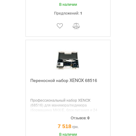
В наличии
Предложений:
1
Переносной набор XENOX 68516
Профессиональный набор XENOX
(68516) для маникюра/педикюра
(бормашина МНХ/Е, блок питания и 24
насадки Meisinger). пр. Германия.
Отзывов:
0
7 518
грн.
В наличии