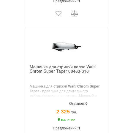
Предложений:
1
Машинка для стрижки волос Wahl
Chrom Super Taper 08463-316
Машинка для стрижки
Wahl Chrom Super
Taper
- идеальна для длительного
использования «на потоке». Мощный и
долговечный запатентованный
Отзывов:
0
электромотор V5000 с защитой от
перегрева.
2 325
грн.
В наличии
Предложений:
1