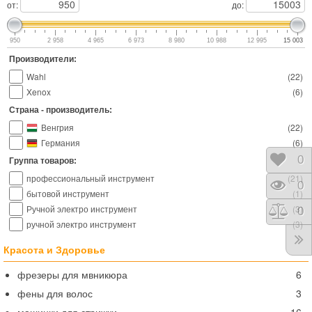
от:
до:
950
2 958
4 965
6 973
8 980
10 988
12 995
15 003
Производители:
Wahl
(
22
)
Xenox
(
6
)
Страна - производитель:
Венгрия
(
22
)
Германия
(
6
)
Отло
0
Группа товаров:
профессиональный инструмент
(
21
)
Прос
0
бытовой инструмент
(
1
)
Ручной электро инструмент
(
3
)
Срав
0
ручной электро инструмент
(
3
)
Красота и Здоровье
фрезеры для мвникюра
6
фены для волос
3