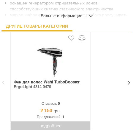
оснащен генератором отрицательных ионов,
способствующих снятию статического электричества
мягкое инфракрасное тепло помогает глубоко просушивать
Больше информации ...
волосы «изнутри»
ДРУГИЕ ТОВАРЫ КАТЕГОРИИ
В КОМПЛЕКТЕ:
2 щелевые насадки
Фен для волос Wahl TurboBooster
Фе
ErgoLight 4314-0470
04
Отзывов:
0
грн.
2 150
Предложений:
1
подробнее