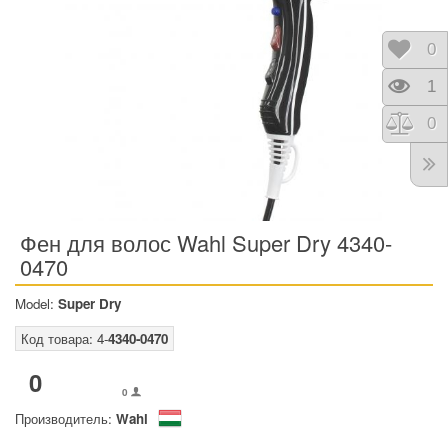
Отло
0
Прос
1
Срав
0
Фен для волос Wahl Super Dry 4340-
0470
Model:
Super Dry
Код товара: 4-
4340-0470
0
0
Производитель:
Wahl