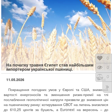
Відк
0
На початку травня Єгипет став найбільшим
Пере
0
імпортером української пшениці.
Порі
0
11.05.2026
84
Покращення погодних умов у Європі та США, зниження
вартості енергоносіїв та зменшення ризик-премії на тлі
послаблення геополітичної напруги призвели до зниження цін
на пшеничному ринку: котирування CBOT на липень знизилися
до 610,25 центів за бушель, а Euronext на вересень – до