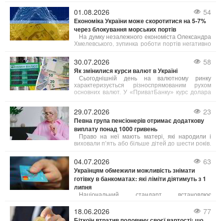
01.08.2026
54
Економіка України може скоротитися на 5-7%
через блокування морських портів
На думку незалежного економіста Олександра
Хмелевського, зупинка роботи портів негативно
позначиться на агросекторі та всій економіці
країни, що призведе до зменшення бюджетних
30.07.2026
58
надходжень та зниження добробуту населення.
Як змінилися курси валют в Україні
Сьогоднішній день на валютному ринку
характеризується різноспрямованим рухом
основних валют. У «ПриватБанку» курс долара
для карткових операцій знизився на 10–20
копійок (залежно від типу операції),
29.07.2026
23
зафіксувавшись на позначці 45,05 грн.
Певна група пенсіонерів отримає додаткову
виплату понад 1000 гривень
Право на неї мають матері, які народили і
виховали п’ять або більше дітей до шести років.
Як пояснила юрист Анастасія Руденко на 24
Каналі, під вихованням розуміють як рідних, так і
04.07.2026
63
усиновлених дітей.
Українцям обмежили можливість знімати
готівку в банкоматах: які ліміти діятимуть з 1
липня
Національний стандарт встановлює
щоденний ліміт зняття коштів у розмірі до 100
тисяч гривень з одного банківського рахунку. Це
18.06.2026
77
обмеження стосується як операцій через
Біткоїн втратив половину своєї вартості: що