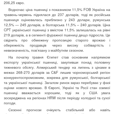
206,25 євро.
Водночас ціна пшениці з показником 11,5% FOB Україна на
травень-червень піднялася до 237 доларів, тоді як російська
пшениця оцінювалась приблизно у 243 долари, румунська
12,5% — 245 доларів, а болгарська 11,5% – 240 доларів. Ціна
CPT української пшениці з вмістом 11,5% залишалась на рівні
219 доларів, а в сегменті фуражної пшениці дещо підросла. Це
свідчить про обмежену пропозицію старого врожаю і
обережність продавців через високу собівартість і
невизначеність, пов’язану з майбутнім сезоном.
На початку травня Єгипет став основним напрямком
експорту української пшениці, закупивши понад половину
тижневого обсягу. Алжирський тендер на липень з цінами в
межах 268-270 доларів за C&F лишив чорноморський регіон
конкурентоспроможним, зокрема для румунської, болгарської
та української пшениці. Загалом ринок зараз перебуває у фазі
оцінки нового врожаю. В Європі, Україні та Росії стан озимої
пшениці вважається хорошим, тоді як у США увага
зосереджена на регіонах HRW після періоду холодної та сухої
погоди.
Сезонні прогнози очікують стабільний або навіть