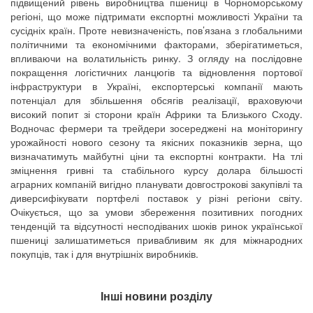
підвищений рівень виробництва пшениці в Чорноморському
регіоні, що може підтримати експортні можливості України та
сусідніх країн. Проте невизначеність, пов’язана з глобальними
політичними та економічними факторами, зберігатиметься,
впливаючи на волатильність ринку. З огляду на послідовне
покращення логістичних ланцюгів та відновлення портової
інфраструктури в Україні, експортерські компанії мають
потенціал для збільшення обсягів реалізації, враховуючи
високий попит зі сторони країн Африки та Близького Сходу.
Водночас фермери та трейдери зосереджені на моніторингу
урожайності нового сезону та якісних показників зерна, що
визначатимуть майбутні ціни та експортні контракти. На тлі
зміцнення гривні та стабільного курсу долара більшості
аграрних компаній вигідно планувати довгострокові закупівлі та
диверсифікувати портфелі поставок у різні регіони світу.
Очікується, що за умови збереження позитивних погодних
тенденцій та відсутності несподіваних шоків ринок української
пшениці залишатиметься привабливим як для міжнародних
покупців, так і для внутрішніх виробників.
Інші новини розділу