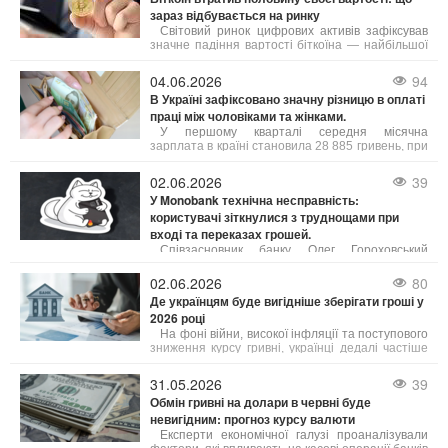
банкомати, так і отримання грошей у касах
зараз відбувається на ринку
банків.
Світовий ринок цифрових активів зафіксував
значне падіння вартості біткоїна — найбільшої
криптовалюти за обсягом торгів. Порівняно зі
своїм абсолютним рекордом, встановленим 5
04.06.2026
94
жовтня 2025 року на рівні 125 245,57 доларів,
В Україні зафіксовано значну різницю в оплаті
ціна біткоїна знизилася вдвічі і наблизилася до
праці між чоловіками та жінками.
важливої психологічної межі.
У першому кварталі середня місячна
зарплата в країні становила 28 885 гривень, при
цьому чоловіки заробляли в середньому на 9
007 гривень більше за жінок. Зокрема, середня
02.06.2026
39
зарплата чоловіків складала 33 798 грн, а жінок
У Monobank технічна несправність:
– 24 791 грн.
користувачі зіткнулися з труднощами при
вході та переказах грошей.
Співзасновник банку Олег Гороховський
повідомив про цю проблему і запевнив, що
спеціалісти вже працюють над її усуненням. "У
02.06.2026
80
нас технічний збій,
Де українцям буде вигідніше зберігати гроші у
2026 році
На фоні війни, високої інфляції та поступового
зниження курсу гривні, українці дедалі частіше
шукають не просто способи накопичення
коштів, а й можливості захистити їх від
31.05.2026
39
знецінення.
Обмін гривні на долари в червні буде
невигідним: прогноз курсу валюти
Експерти економічної галузі проаналізували