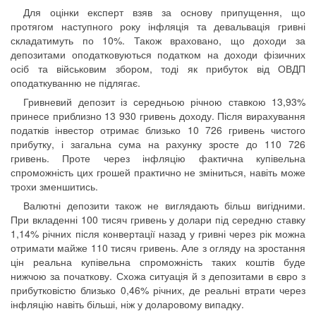
Для оцінки експерт взяв за основу припущення, що
протягом наступного року інфляція та девальвація гривні
складатимуть по 10%. Також враховано, що доходи за
депозитами оподатковуються податком на доходи фізичних
осіб та військовим збором, тоді як прибуток від ОВДП
оподаткуванню не підлягає.
Гривневий депозит із середньою річною ставкою 13,93%
принесе приблизно 13 930 гривень доходу. Після вирахування
податків інвестор отримає близько 10 726 гривень чистого
прибутку, і загальна сума на рахунку зросте до 110 726
гривень. Проте через інфляцію фактична купівельна
спроможність цих грошей практично не зміниться, навіть може
трохи зменшитись.
Валютні депозити також не виглядають більш вигідними.
При вкладенні 100 тисяч гривень у долари під середню ставку
1,14% річних після конвертації назад у гривні через рік можна
отримати майже 110 тисяч гривень. Але з огляду на зростання
цін реальна купівельна спроможність таких коштів буде
нижчою за початкову. Схожа ситуація й з депозитами в євро з
прибутковістю близько 0,46% річних, де реальні втрати через
інфляцію навіть більші, ніж у доларовому випадку.