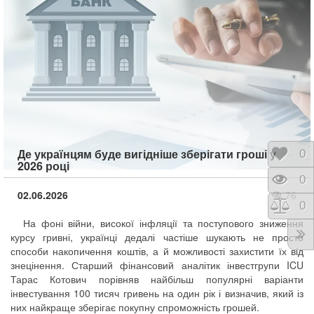
Де українцям буде вигідніше зберігати гроші у
Відк
0
2026 році
Пере
0
02.06.2026
76
Порі
0
На фоні війни, високої інфляції та поступового зниження
курсу гривні, українці дедалі частіше шукають не просто
способи накопичення коштів, а й можливості захистити їх від
знецінення. Старший фінансовий аналітик інвестгрупи ICU
Тарас Котович порівняв найбільш популярні варіанти
інвестування 100 тисяч гривень на один рік і визначив, який із
них найкраще зберігає покупну спроможність грошей.