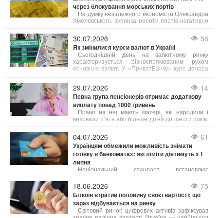
через блокування морських портів
На думку незалежного економіста Олександра
Хмелевського, зупинка роботи портів негативно
позначиться на агросекторі та всій економіці
країни, що призведе до зменшення бюджетних
30.07.2026
56
надходжень та зниження добробуту населення.
Як змінилися курси валют в Україні
Сьогоднішній день на валютному ринку
характеризується різноспрямованим рухом
основних валют. У «ПриватБанку» курс долара
для карткових операцій знизився на 10–20
копійок (залежно від типу операції),
29.07.2026
14
зафіксувавшись на позначці 45,05 грн.
Певна група пенсіонерів отримає додаткову
виплату понад 1000 гривень
Право на неї мають матері, які народили і
виховали п’ять або більше дітей до шести років.
Як пояснила юрист Анастасія Руденко на 24
Каналі, під вихованням розуміють як рідних, так і
04.07.2026
61
усиновлених дітей.
Українцям обмежили можливість знімати
готівку в банкоматах: які ліміти діятимуть з 1
липня
Національний стандарт встановлює
щоденний ліміт зняття коштів у розмірі до 100
тисяч гривень з одного банківського рахунку. Це
18.06.2026
75
обмеження стосується як операцій через
Біткоїн втратив половину своєї вартості: що
банкомати, так і отримання грошей у касах
зараз відбувається на ринку
банків.
Світовий ринок цифрових активів зафіксував
значне падіння вартості біткоїна — найбільшої