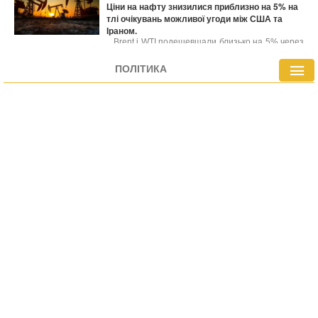
Ціни на нафту знизилися приблизно на 5% на
тлі очікувань можливої угоди між США та
Іраном.
Brent і WTI подешевшали близько на 5% через
потенційну домовленість щодо відновлення
судноплавства через Ормузьку протоку.
ПОЛІТИКА
Незважаючи на скорочення запасів нафти в
США, котирування опустилися до мінімальних
значень із квітня.