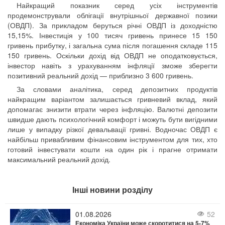
Найкращий показник серед усіх інструментів
продемонстрували облігації внутрішньої державної позики
(ОВДП). За прикладом беруться річні ОВДП із доходністю
15,15%. Інвестиція у 100 тисяч гривень принесе 15 150
гривень прибутку, і загальна сума після погашення складе 115
150 гривень. Оскільки дохід від ОВДП не оподатковується,
інвестор навіть з урахуванням інфляції зможе зберегти
позитивний реальний дохід — приблизно 3 600 гривень.
За словами аналітика, серед депозитних продуктів
найкращим варіантом залишається гривневий вклад, який
допомагає знизити втрати через інфляцію. Валютні депозити
швидше дають психологічний комфорт і можуть бути вигідними
лише у випадку різкої девальвації гривні. Водночас ОВДП є
найбільш привабливим фінансовим інструментом для тих, хто
готовий інвестувати кошти на один рік і прагне отримати
максимальний реальний дохід.
Інші новини розділу
01.08.2026
52
Економіка України може скоротитися на 5-7%