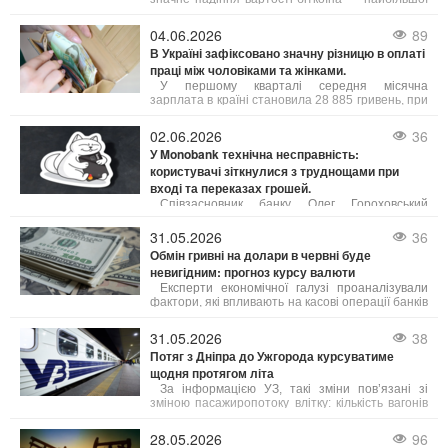
криптовалюти за обсягом торгів. Порівняно зі
своїм абсолютним рекордом, встановленим 5
04.06.2026
89
жовтня 2025 року на рівні 125 245,57 доларів,
В Україні зафіксовано значну різницю в оплаті
ціна біткоїна знизилася вдвічі і наблизилася до
праці між чоловіками та жінками.
важливої психологічної межі.
У першому кварталі середня місячна
зарплата в країні становила 28 885 гривень, при
цьому чоловіки заробляли в середньому на 9
007 гривень більше за жінок. Зокрема, середня
02.06.2026
36
зарплата чоловіків складала 33 798 грн, а жінок
У Monobank технічна несправність:
– 24 791 грн.
користувачі зіткнулися з труднощами при
вході та переказах грошей.
Співзасновник банку Олег Гороховський
повідомив про цю проблему і запевнив, що
спеціалісти вже працюють над її усуненням. "У
31.05.2026
36
нас технічний збій,
Обмін гривні на долари в червні буде
невигідним: прогноз курсу валюти
Експерти економічної галузі проаналізували
фактори, які впливають на касові операції банків
і фінансових установ, та надали прогнози щодо
діапазону можливих змін котирувань. Зміни
31.05.2026
38
курсу у пунктах обміну напряму пов’язані з
Потяг з Дніпра до Ужгорода курсуватиме
державними фінансовими механізмами. Згідно з
щодня протягом літа
наявними оцінками, нинішня ситуація носить
тимчасовий характер і найближчим часом
За інформацією УЗ, такі зміни пов’язані зі
очікується стабілізація.
зміною пасажиропотоку влітку: кількість вагонів
на менш затребуваних маршрутах
скорочується, а ресурси перенаправляються на
28.05.2026
96
маршрути з підвищеним попитом.