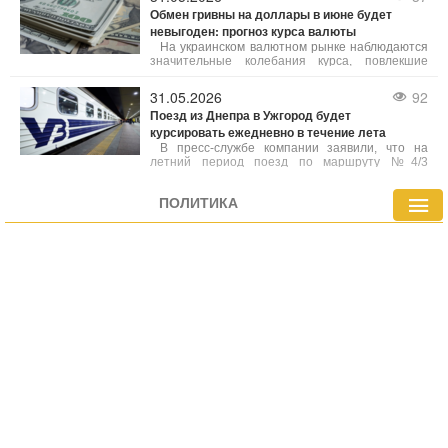
Обмен гривны на доллары в июне будет
невыгоден: прогноз курса валюты
На украинском валютном рынке наблюдаются
значительные колебания курса, повлекшие
заметное ослабление национальной валюты по
отношению к американскому доллару. Эксперты
31.05.2026
92
экономической отрасли проанализировали
Поезд из Днепра в Ужгород будет
факторы, влияющие на кассовые операции
курсировать ежедневно в течение лета
банков и финансовых учреждений, и дали
прогнозы по диапазону возможных изменений
В пресс-службе компании заявили, что на
котировок.
летний период поезд по маршруту №4/3
Ужгород — Днепр будет ходить ежедневно.
Кроме того, возобновляется рейс поезда
ПОЛИТИКА
№143/144 сообщением Сумы - Рахов.