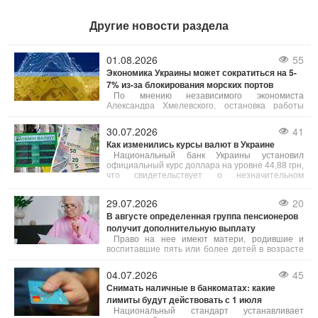
Другие новости раздела
01.08.2026
55
Экономика Украины может сократиться на 5-
7% из-за блокирования морских портов
По мнению независимого экономиста
Александра Хмелевского, остановка работы
портов негативно отразится на агросекторе и
всей экономике страны, что приведет к
30.07.2026
41
уменьшению бюджетных поступлений и
Как изменились курсы валют в Украине
снижению благосостояния населения.
Национальный банк Украины установил
официальный курс доллара на уровне 44,88 грн,
что свидетельствует о незначительном
укреплении гривны. Евро, напротив, прибавил 1
копейку, установившись на уровне 51,08 грн.
29.07.2026
20
В августе определенная группа пенсионеров
получит дополнительную выплату
Право на нее имеют матери, родившие и
воспитавшие пять или более детей в возрасте
до шести лет. Как объяснила юрист Анастасия
Руденко на 24 канале, под воспитанием
04.07.2026
45
понимают как родных, так и усыновленных
Снимать наличные в банкоматах: какие
детей.
лимиты будут действовать с 1 июля
Национальный стандарт устанавливает