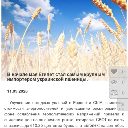
Отло
0
В начале мая Египет стал самым крупным
импортером украинской пшеницы.
Прос
0
11.05.2026
84
Срав
0
Улучшение погодных условий в Европе и США, снижение
стоимости энергоносителей и уменьшение риск-премии на
фоне ослабления геополитических напряжений привели к
снижению цен на пшеничном рынке: котировки CBOT на июль
снизились до 610,25 центов за бушель, а Euronext на сентябрь