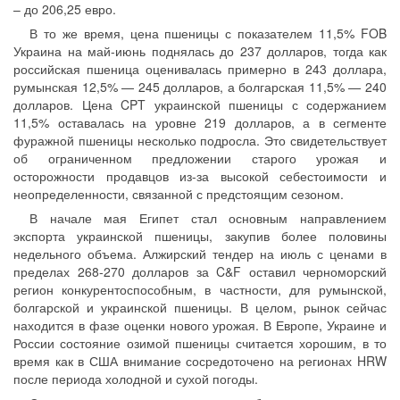
– до 206,25 евро.
В то же время, цена пшеницы с показателем 11,5% FOB
Украина на май-июнь поднялась до 237 долларов, тогда как
российская пшеница оценивалась примерно в 243 доллара,
румынская 12,5% — 245 долларов, а болгарская 11,5% — 240
долларов. Цена CPT украинской пшеницы с содержанием
11,5% оставалась на уровне 219 долларов, а в сегменте
фуражной пшеницы несколько подросла. Это свидетельствует
об ограниченном предложении старого урожая и
осторожности продавцов из-за высокой себестоимости и
неопределенности, связанной с предстоящим сезоном.
В начале мая Египет стал основным направлением
экспорта украинской пшеницы, закупив более половины
недельного объема. Алжирский тендер на июль с ценами в
пределах 268-270 долларов за C&F оставил черноморский
регион конкурентоспособным, в частности, для румынской,
болгарской и украинской пшеницы. В целом, рынок сейчас
находится в фазе оценки нового урожая. В Европе, Украине и
России состояние озимой пшеницы считается хорошим, в то
время как в США внимание сосредоточено на регионах HRW
после периода холодной и сухой погоды.