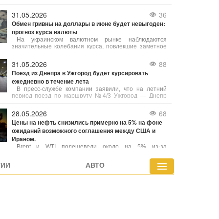
просто способы накопления средств, но и защитить их
от обесценения.
31.05.2026
36
Обмен гривны на доллары в июне будет невыгоден:
прогноз курса валюты
На украинском валютном рынке наблюдаются
значительные колебания курса, повлекшие заметное
ослабление национальной валюты по отношению к
американскому доллару. Эксперты экономической
31.05.2026
88
отрасли проанализировали факторы, влияющие на
Поезд из Днепра в Ужгород будет курсировать
кассовые операции банков и финансовых учреждений,
ежедневно в течение лета
и дали прогнозы по диапазону возможных изменений
котировок.
В пресс-службе компании заявили, что на летний
период поезд по маршруту №4/3 Ужгород — Днепр
будет ходить ежедневно. Кроме того, возобновляется
рейс поезда №143/144 сообщением Сумы - Рахов.
28.05.2026
68
Цены на нефть снизились примерно на 5% на фоне
ожиданий возможного соглашения между США и
Ираном.
Brent и WTI подешевели около на 5% из-за
потенциальной договоренности о возобновлении
судоходства через Ормузский пролив. Несмотря на
ГИИ
АВТО
сокращение запасов нефти в США, котировки
опустились до минимальных значений с апреля.