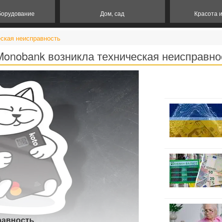
борудование
Дом, сад
Красота 
еская неисправность
Monobank возникла техническая неисправно
равность