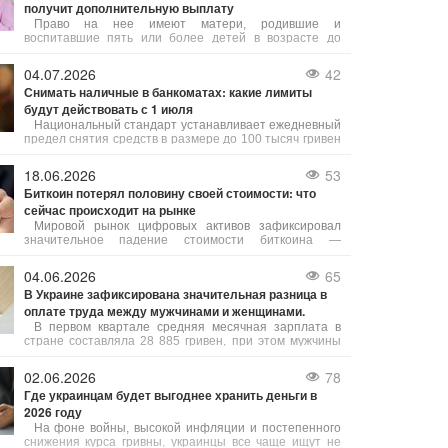
получит дополнительную выплату
Право на нее имеют матери, родившие и
воспитавшие пять или более детей в возрасте до
шести лет. Как объяснила юрист Анастасия Руденко
на 24 канале, под воспитанием понимают как родных,
04.07.2026
42
так и усыновленных детей.
Снимать наличные в банкоматах: какие лимиты
будут действовать с 1 июля
Национальный стандарт устанавливает ежедневный
предел снятия средств в размере до 100 тысяч гривен
с одного банковского счета. Это ограничение касается
как операций через банкоматы, так и получения денег
18.06.2026
53
в кассах банков.
Биткоин потерял половину своей стоимости: что
сейчас происходит на рынке
Мировой рынок цифровых активов зафиксировал
значительное падение стоимости биткоина —
наибольшей криптовалюты по объему торгов. По
сравнению со своим абсолютным рекордом,
04.06.2026
65
установленным 5 октября 2025 года на уровне 125
В Украине зафиксирована значительная разница в
245,57 долларов, цена биткоина снизилась вдвое и
оплате труда между мужчинами и женщинами.
приблизилась к важному психологическому пределу.
В первом квартале средняя месячная зарплата в
стране составляла 28 885 гривен, при этом мужчины
зарабатывали в среднем на 9 007 гривен больше
женщин. В частности, средняя зарплата мужчин
02.06.2026
78
составляла 33 798 грн., а женщин – 24 791 грн.
Где украинцам будет выгоднее хранить деньги в
2026 году
На фоне войны, высокой инфляции и постепенного
снижения курса гривны, украинцы все чаще ищут не