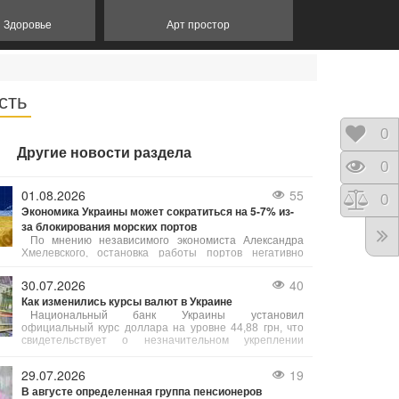
и Здоровье
Арт простор
сть
Отло
0
Другие новости раздела
Прос
0
01.08.2026
55
Срав
0
Экономика Украины может сократиться на 5-7% из-
за блокирования морских портов
По мнению независимого экономиста Александра
Хмелевского, остановка работы портов негативно
отразится на агросекторе и всей экономике страны,
что приведет к уменьшению бюджетных поступлений и
30.07.2026
40
снижению благосостояния населения.
Как изменились курсы валют в Украине
Национальный банк Украины установил
официальный курс доллара на уровне 44,88 грн, что
свидетельствует о незначительном укреплении
гривны. Евро, напротив, прибавил 1 копейку,
установившись на уровне 51,08 грн.
29.07.2026
19
В августе определенная группа пенсионеров