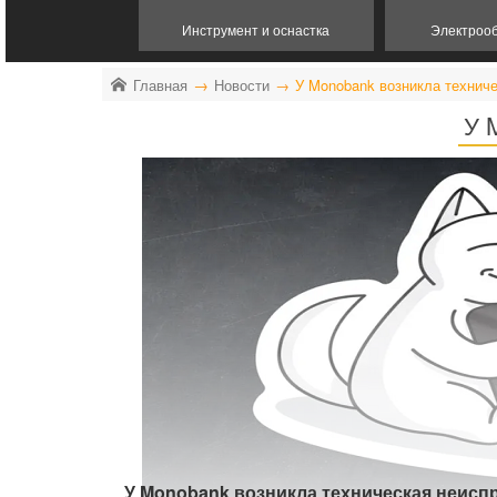
Инструмент и оснастка
Электроо
Главная
Новости
У Monobank возникла технич
У 
У Monobank возникла техническая неисп