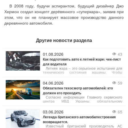
В 2008 году, будучи аспирантом, будущий дизайнер Джо
Хермон создал концепт дерeвянного «суперкара», заявив при
этом, что он не планирует массовое производство данного
деревянного автомобиля.
Другие новости раздела
01.08.2026
43
Как подготовить авто к летней жаре: чек-лист
для водителя
Летняя жара – это серьезное испытание для
технического состояния машины. Чтобы
избежать неприятностей в пути, обратите
внимание на эти 5 элементов:
04.06.2026
59
Обязателен техосмотр автомобилей: кто
должен его проходить
Согласно информации Главного сервисного
центра МВД Украины, обязательному
техническому контролю (ОТК) подлежат все
грузовики, а также автобусы, маршрутные такси
03.06.2026
65
и такси.
Легенда британского автомобилестроения
возвращается.
Известный британский производитель AC