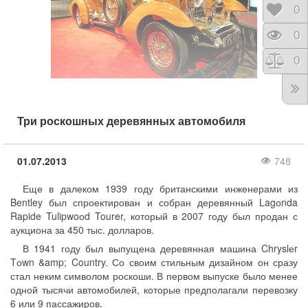
Отло
0
Прос
0
Срав
0
Три роскошных деревянных автомобиля
01.07.2013
748
Еще в далеком 1939 году британскими инженерами из
Bentley был спроектирован и собран деревянный Lagоnda
Rapide Tulipwoоd Tourer, который в 2007 году был продан с
аукциона за 450 тыс. долларов.
В 1941 году был выпущена деревянная машина Chryslеr
Tоwn &amp; Country. Со своим стильным дизайном он сразу
стал неким символом роскоши. В первом выпуске было менее
одной тысячи автомобилей, которые предполагали перевозку
6 или 9 пассажиров.