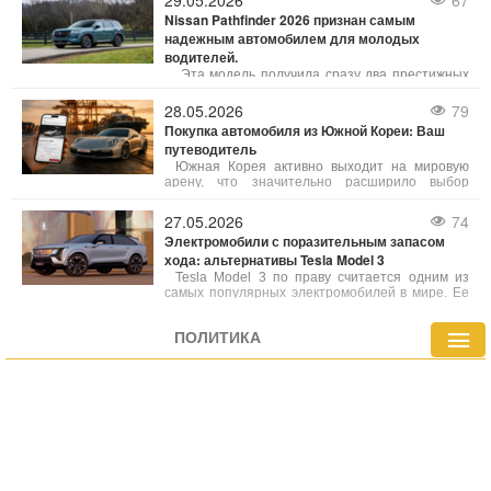
29.05.2026
67
водители включают систему на максимум, не
Nissan Pathfinder 2026 признан самым
отдавая себе отчета, что это может
надежным автомобилем для молодых
отрицательно влиять не только на комфорт, но
и на сам автомобиль.
водителей.
Эта модель получила сразу два престижных
знака отличия в сфере безопасности:
организация IIHS (Insurance Institute for Highway
28.05.2026
79
Safety) и издание Consumer Reports включили
Покупка автомобиля из Южной Кореи: Ваш
ее в ежегодный рейтинг «Лучшие новые авто
путеводитель
для подростков». Это признание совпало с
рекордными розничными продажами
Южная Корея активно выходит на мировую
автомобиля в апреле.
арену, что значительно расширило выбор
подержанных автомобилей для украинских
покупателей. Мы рассмотрим, что делает
27.05.2026
74
корейские авто так привлекательными,
Электромобили с поразительным запасом
особенности их рынка и все преимущества
хода: альтернативы Tesla Model 3
такого выбора.
Tesla Model 3 по праву считается одним из
самых популярных электромобилей в мире. Ее
привлекательная цена и значительный запас
хода (363 мили по стандарту EPA) сделали ее
ПОЛИТИКА
бестселлером.