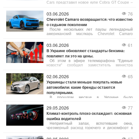
Cars представил новое купе Cobra GT Coupe –
современное переосмысление культовой
модели, посвященное 125-летию бренда.
03.06.2026
76
Chevrolet Camaro возвращается: что известно
о седьмом поколении
После нескольких лет паузы легендарный
американский маслкарь Chevrolet Camaro
готовится к возвращению в модельный ряд
бренда. По данным источников, близких к
03.06.2026
61
General Motors, компания активно
В Украине обновляют стандарты бензина:
разрабатывает седьмое поколение культового
повлияет ли это на цены.
спорткара.
Об этом в эфире телемарафона "Единые
новости" сообщил заместитель министра
экономики, окружающей среды и сельского
хозяйства Украины Тарас Высоцкий.
02.06.2026
65
Украинцы стали меньше покупать новые
автомобили: какие бренды остаются
популярными.
В прошлом месяце в Украине было
приобретено примерно 5,5 тысячи новых
легковых автомобилей, что на 18% меньше по
29.05.2026
77
сравнению с маем 2025 года. По сравнению с
Климат-контроль плохо охлаждает: основная
апрелем 2026 года спрос на новые автомобили
ошибка водителей
также снизился на 11%.
Неприятный запах, вспотевшие окна,
чрезмерный расход горючего и дискомфорт в
салоне часто обусловлены неправильным
использованием климат-контроля. Многие