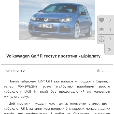
Відк
0
Пере
0
Порі
0
Volkswagen Golf R тестує прототип кабріолету
23.06.2012
739
Новий кабріолет Golf GTI вже вийшов у продаж у Європі, і
тепер Volkswagen тестує майбутню виробничу версію
кабріолету Golf R, який був представлений як концепція
минулого року.
Цей прототип моделі має такі ж елементи стилю, що і
кабріолет GTI, за винятком великих 5-спицевих легкосплавних
дисків, що виділяються, і набагато більшими дисковими