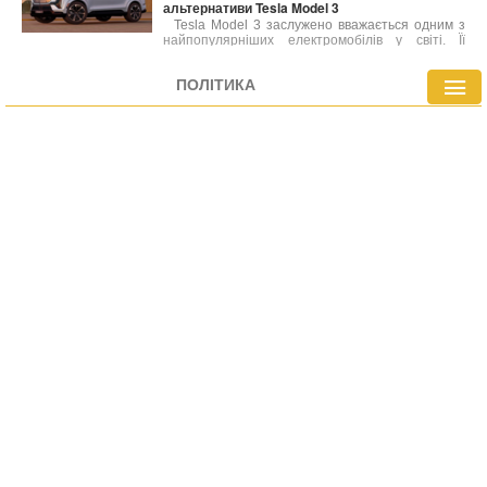
альтернативи Tesla Model 3
Tesla Model 3 заслужено вважається одним з
найпопулярніших електромобілів у світі. Її
приваблива ціна та значний запас ходу (363
милі за стандартом EPA) зробили її
ПОЛІТИКА
бестселером. Однак, Model 3 не є лідером за
дальністю пробігу, і на ринку існують моделі,
здатні подолати значно більші відстані на
одному заряді.