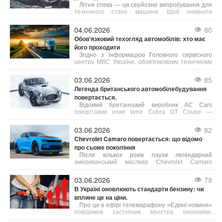
Літня спека — це серйозне випробування для
технічного стану машини. Щоб уникнути
неприємностей у дорозі, зверніть увагу на ці 5
елементів:
04.06.2026
80
Обов'язковий техогляд автомобілів: хто має
його проходити
Згідно з інформацією Головного сервісного
центру МВС України, обов'язковому технічному
контролю (ОТК) підлягають усі вантажні
автомобілі, а також автобуси, маршрутні таксі та
03.06.2026
85
таксі.
Легенда британського автомобілебудування
повертається.
Відомий британський виробник AC Cars
представив нове купе Cobra GT Coupe —
сучасне переосмислення культової моделі,
присвячене 125-річчю бренду.
03.06.2026
82
Chevrolet Camaro повертається: що відомо
про сьоме покоління
Після кількох років паузи легендарний
американський маслкар Chevrolet Camaro
готується до повернення в модельний ряд
бренду. За даними джерел, близьких до General
03.06.2026
79
Motors, компанія активно розробляє сьоме
В Україні оновлюють стандарти бензину: чи
покоління культового спорткара.
вплине це на ціни.
Про це в ефірі телемарафону «Єдині новини»
повідомив заступник міністра економіки,
довкілля та сільського господарства України