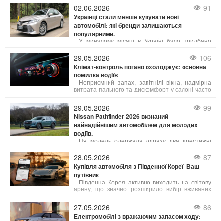
Тарас Висоцький.
02.06.2026
91
Українці стали менше купувати нові
автомобілі: які бренди залишаються
популярними.
У минулому місяці в Україні було придбано
приблизно 5,5 тисяч нових легкових автомобілів,
що на 18% менше порівняно з травнем 2025
29.05.2026
106
року. У порівнянні з квітнем 2026 року попит на
Клімат-контроль погано охолоджує: основна
нові авто також знизився на 11%.
помилка водіїв
Неприємний запах, запітнілі вікна, надмірна
витрата пального та дискомфорт у салоні часто
зумовлені неправильним використанням клімат-
контролю. Багато водіїв вмикають систему на
29.05.2026
99
максимум, не усвідомлюючи, що це може
Nissan Pathfinder 2026 визнаний
негативно впливати не лише на комфорт, а й на
найнадійнішим автомобілем для молодих
сам автомобіль.
водіїв.
Ця модель одержала одразу два престижні
відзнаки у сфері безпеки: організація IIHS
(Insurance Institute for Highway Safety) та
28.05.2026
87
видання Consumer Reports включили її до
Купівля автомобіля з Південної Кореї: Ваш
щорічного рейтингу «Найкращі нові авто для
путівник
підлітків». Це визнання збіглося з рекордними
роздрібними продажами автомобіля у квітні.
Південна Корея активно виходить на світову
арену, що значно розширило вибір вживаних
автомобілів для українських покупців. Ми
розглянемо, що робить корейські авто такими
27.05.2026
86
привабливими, особливості їхнього ринку та всі
Електромобілі з вражаючим запасом ходу:
переваги такого вибору.