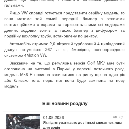
гальмами.
Якщо VW справді готується представити серійну модель, то
вона матиме той самий передній бампер з великими
вентиляційними отворами та горизонтальними світлодіодами
денних ходових вогнів, а також бампер з дифузором та
подвійну вихлопну трубу, встановлену по центру.
Автомобіль отримає 2,0-літровий турбований 4-циліндровий
двигун потужністю 267 л. с., ймовірно, повнопривідною
системою 4Motion VW.
Зважаючи на те, що регулярна версія Golf MK7 має бути
оголошена на виставці в Парижі у вересні поточного року,
модель Mk6 R повинна залишитися на ринку ще на один рік
або близько того, перш ніж вона буде замінена на нову
модель.
Інші новини розділу
01.08.2026
47
Як підготувати авто до літньої спеки: чек-лист
для водія