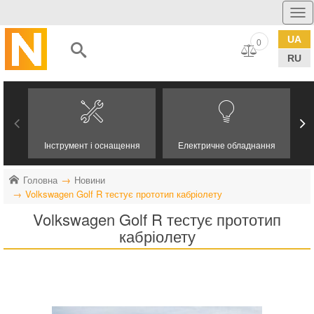
UA
0
RU
Інструмент і оснащення
Електричне обладнання
Головна
Новини
Volkswagen Golf R тестує прототип кабріолету
Volkswagen Golf R тестує прототип
кабріолету