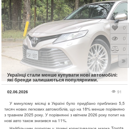
Відк
0
Пере
0
Порі
0
Українці стали менше купувати нові автомобілі:
які бренди залишаються популярними.
02.06.2026
91
У минулому місяці в Україні було придбано приблизно 5,5
тисяч нових легкових автомобілів, що на 18% менше порівняно
з травнем 2025 року. У порівнянні з квітнем 2026 року попит на
нові авто також знизився на 11%.
Найбільшим попитом у травні користувалася марка Toyota,