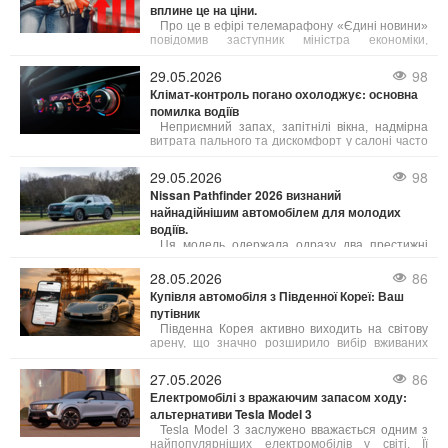
вплине це на ціни.
Про це в ефірі телемарафону «Єдині новини»
повідомив заступник міністра економіки,
довкілля та сільського господарства України
Тарас Висоцький.
29.05.2026
98
Клімат-контроль погано охолоджує: основна
помилка водіїв
Неприємний запах, запітнілі вікна, надмірна
витрата пального та дискомфорт у салоні часто
зумовлені неправильним використанням клімат-
контролю. Багато водіїв вмикають систему на
29.05.2026
98
максимум, не усвідомлюючи, що це може
Nissan Pathfinder 2026 визнаний
негативно впливати не лише на комфорт, а й на
найнадійнішим автомобілем для молодих
сам автомобіль.
водіїв.
Ця модель одержала одразу два престижні
відзнаки у сфері безпеки: організація IIHS
(Insurance Institute for Highway Safety) та
28.05.2026
86
видання Consumer Reports включили її до
Купівля автомобіля з Південної Кореї: Ваш
щорічного рейтингу «Найкращі нові авто для
путівник
підлітків». Це визнання збіглося з рекордними
роздрібними продажами автомобіля у квітні.
Південна Корея активно виходить на світову
арену, що значно розширило вибір вживаних
автомобілів для українських покупців. Ми
розглянемо, що робить корейські авто такими
27.05.2026
86
привабливими, особливості їхнього ринку та всі
Електромобілі з вражаючим запасом ходу:
переваги такого вибору.
альтернативи Tesla Model 3
Tesla Model 3 заслужено вважається одним з
найпопулярніших електромобілів у світі. Її