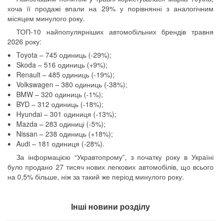
хоча її продажі впали на 29% у порівнянні з аналогічним
місяцем минулого року.
ТОП-10 найпопулярніших автомобільних брендів травня
2026 року:
Toyota – 745 одиниць (-29%);
Skoda – 516 одиниць (+9%);
Renault – 485 одиниць (-19%);
Volkswagen – 380 одиниць (-38%);
BMW – 320 одиниць (-1%);
BYD – 312 одиниць (-18%);
Hyundai – 301 одиниця (-13%);
Mazda – 283 одиниці (-5%);
Nissan – 238 одиниць (+18%);
Audi – 181 одиниця (-28%).
За інформацією “Укравтопрому”, з початку року в Україні
було продано 27 тисяч нових легкових автомобілів, що всього
на 0,5% більше, ніж за такий же період минулого року.
Інші новини розділу