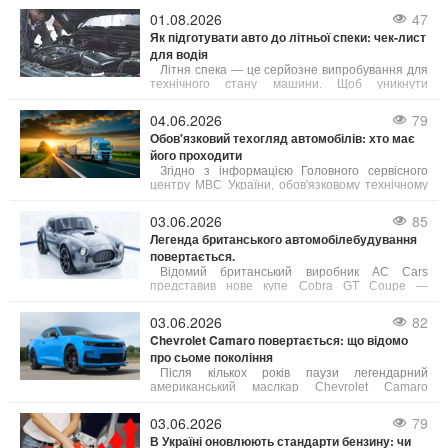
01.08.2026
47
Як підготувати авто до літньої спеки: чек-лист
для водія
Літня спека — це серйозне випробування для
технічного стану машини. Щоб уникнути
неприємностей у дорозі, зверніть увагу на ці 5
елементів:
04.06.2026
79
Обов'язковий техогляд автомобілів: хто має
його проходити
Згідно з інформацією Головного сервісного
центру МВС України, обов'язковому технічному
контролю (ОТК) підлягають усі вантажні
автомобілі, а також автобуси, маршрутні таксі та
03.06.2026
85
таксі.
Легенда британського автомобілебудування
повертається.
Відомий британський виробник AC Cars
представив нове купе Cobra GT Coupe —
сучасне переосмислення культової моделі,
присвячене 125-річчю бренду.
03.06.2026
82
Chevrolet Camaro повертається: що відомо
про сьоме покоління
Після кількох років паузи легендарний
американський маслкар Chevrolet Camaro
готується до повернення в модельний ряд
бренду. За даними джерел, близьких до General
03.06.2026
79
Motors, компанія активно розробляє сьоме
В Україні оновлюють стандарти бензину: чи
покоління культового спорткара.