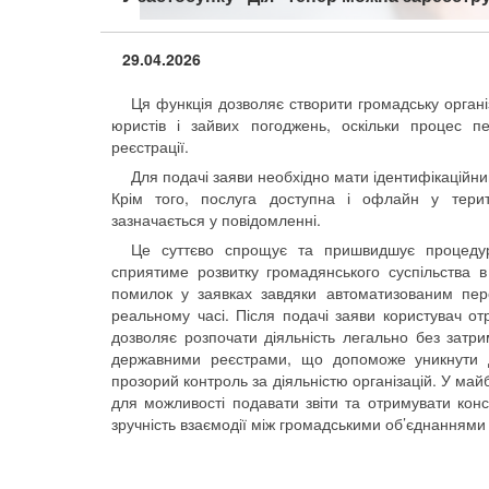
29.04.2026
Ця функція дозволяє створити громадську організ
юристів і зайвих погоджень, оскільки процес
реєстрації.
Для подачі заяви необхідно мати ідентифікаційн
Крім того, послуга доступна і офлайн у терито
зазначається у повідомленні.
Це суттєво спрощує та пришвидшує процедур
сприятиме розвитку громадянського суспільства в
помилок у заявках завдяки автоматизованим пер
реальному часі. Після подачі заяви користувач о
дозволяє розпочати діяльність легально без затр
державними реєстрами, що допоможе уникнути д
прозорий контроль за діяльністю організацій. У м
для можливості подавати звіти та отримувати кон
зручність взаємодії між громадськими об’єднаннями