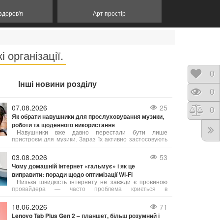
 здоров'я
Арт простір
 організації.
Відк
0
Інші новини розділу
Пере
0
07.08.2026
25
Порі
0
Як обрати навушники для прослуховування музики,
роботи та щоденного використання
Навушники вже давно перестали бути лише
пристроєм для музики. Зараз їх активно застосовують
для телефонних дзвінків, дистанційного навчання,
онлайн-зустрічей, занять спортом, подорожей та ігор.
03.08.2026
53
Від типу конструкції і технічних параметрів залежить
Чому домашній інтернет «гальмує» і як це
не лише якість звуку, а й комфорт при тривалому
виправити: поради щодо оптимізації Wi-Fi
носінні.
Низька швидкість інтернету не завжди є провиною
провайдера — часто проблема криється в
неправильному налаштуванні або застарілому
обладнанні. Ось що можна зробити, щоб покращити
18.06.2026
71
якість з’єднання:
Lenovo Tab Plus Gen 2 – планшет, більш розумний і