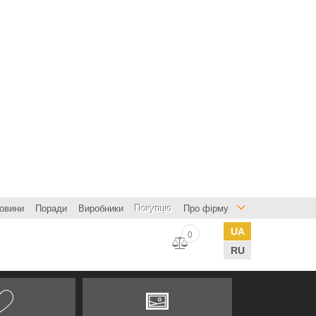
овини
Поради
Виробники
Покупцю
Про фірму
UA
0
RU