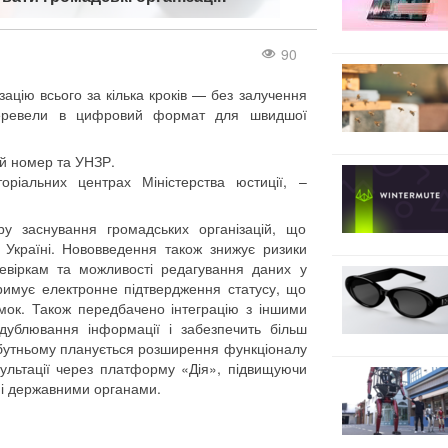
90
ацію всього за кілька кроків — без залучення
 перевели в цифровий формат для швидшої
ий номер та УНЗР.
ріальних центрах Міністерства юстиції, –
у заснування громадських організацій, що
 Україні. Нововведення також знижує ризики
евіркам та можливості редагування даних у
тримує електронне підтвердження статусу, що
имок. Також передбачено інтеграцію з іншими
ублювання інформації і забезпечить більш
айбутньому планується розширення функціоналу
сультації через платформу «Дія», підвищуючи
 і державними органами.