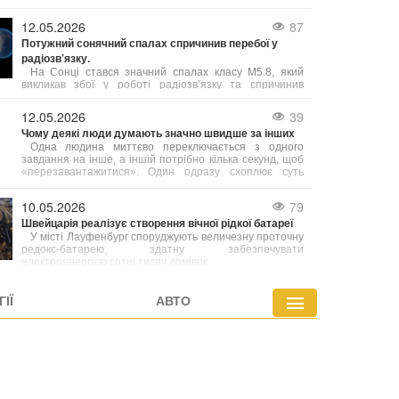
людиноподібного робота.
12.05.2026
87
Потужний сонячний спалах спричинив перебої у
радіозв’язку.
На Сонці стався значний спалах класу М5.8, який
викликав збої у роботі радіозв’язку та спричинив
корональний викид маси. За прогнозами вчених, хмара
намагніченої плазми досягне Землі вже у ніч на
12.05.2026
39
вівторок, що може спричинити появу полярного сяйва.
Чому деякі люди думають значно швидше за інших
Одна людина миттєво переключається з одного
завдання на інше, а іншій потрібно кілька секунд, щоб
«перезавантажитися». Один одразу схоплює суть
ситуації, інший — крок за кроком її аналізує. Що саме
стоїть за цією різницею у швидкості та гнучкості
10.05.2026
79
мислення?
Швейцарія реалізує створення вічної рідкої батареї
У місті Лауфенбург споруджують величезну проточну
редокс-батарею, здатну забезпечувати
електроенергією сотні тисяч домівок.
ІЇ
АВТО