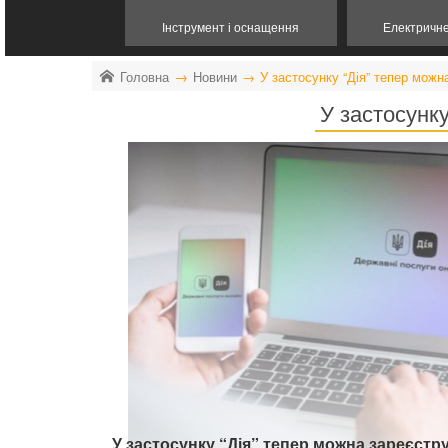
Інструмент і оснащення
Електричн
Головна
Новини
У застосунку “Дія” тепер можна
У застосунку
У застосунку “Дія” тепер можна зареєстру