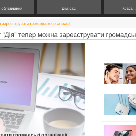
е обладнання
Дім, сад
Краса і
 зареєструвати громадські організації.
 “Дія” тепер можна зареєструвати громадські
вати громадські організації.