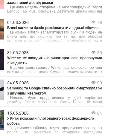
захопливий досвід розваг
Ця нова модель, створена на базі попередньої версії
Lenovo Tab Plus, оснащена дев’ятьма динаміками від
JBL, яскравим 2,5K-дисплеєм, посиленою гнучкістю та
інтелектуальними функціями, які відкривають нові
04.06.2026
78
можливості для користувачів.
Вчені навчили бджіл розпізнавати людські обличчя
Ці комахи змогли запам’ятовувати обличчя людей на
кілька днів, що свідчить про те, що для обробки
складної візуальної інформації не обов’язково мати
великий мозок.
31.05.2026
35
Wintermute виходить на ринок прогнозів, пропонуючи
ліквідність.
Відомий маркетмейкер Wintermute оголосив про свій
вхід на ринок прогнозів. Компанія планує виступати як
постачальник ліквідності, забезпечуючи постійні
котирування для контрактів на події на провідних
24.05.2026
90
платформах.
Samsung та Google спільно розробили смартокуляри
з штучним інтелектом.
Новинка буде представлена у двох варіантах
дизайну: Gentle Monster та Warby Parker. Детальні
специфікації пристрою виробники поки не
розкривають, зазначаючи лише основні можливості.
15.05.2026
84
У Китаї показали пілотованого трансформерного
робота.
У демонстраційному відео продемонстровано, як
робот GD01 рухається по сходинках, нагадуючи