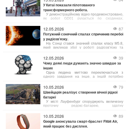
контрактів на події на провідних платформах.
У Китаї показали пілотованого
трансформерного робота.
У демонстраційному відео продемонстровано,
як робот GD01 рухається по сходинках,
нагадуючи людиноподібного робота.
12.05.2026
87
Потужний сонячний спалах спричинив перебої
у радіозв’язку.
На Сонці стався значний спалах класу М5.8,
який викликав збої у роботі радіозв’язку та
спричинив корональний викид маси. За
прогнозами вчених, хмара намагніченої плазми
12.05.2026
39
досягне Землі вже у ніч на вівторок, що може
Чому деякі люди думають значно швидше за
спричинити появу полярного сяйва.
інших
Одна людина миттєво переключається з
одного завдання на інше, а іншій потрібно
кілька секунд, щоб «перезавантажитися». Один
одразу схоплює суть ситуації, інший — крок за
10.05.2026
79
кроком її аналізує. Що саме стоїть за цією
Швейцарія реалізує створення вічної рідкої
різницею у швидкості та гнучкості мислення?
батареї
У місті Лауфенбург споруджують величезну
проточну редокс-батарею, здатну
забезпечувати електроенергією сотні тисяч
домівок.
10.05.2026
89
Google анонсувала смарт-браслет Fitbit Air,
який працює без дисплея.