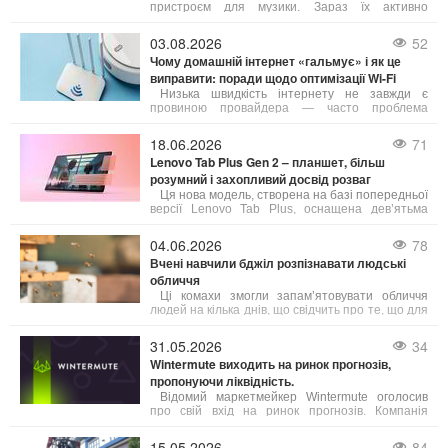
пристроєм для музики. Зараз їх активно
застосовують для телефонних дзвінків,
дистанційного навчання, онлайн-зустрічей,
03.08.2026
52
занять спортом, подорожей та ігор. Від типу
Чому домашній інтернет «гальмує» і як це
конструкції і технічних параметрів залежить не
виправити: поради щодо оптимізації Wi-Fi
лише якість звуку, а й комфорт при тривалому
носінні.
Низька швидкість інтернету не завжди є
провиною провайдера — часто проблема
криється в неправильному налаштуванні або
застарілому обладнанні. Ось що можна зробити,
18.06.2026
71
щоб покращити якість з’єднання:
Lenovo Tab Plus Gen 2 – планшет, більш
розумний і захопливий досвід розваг
Ця нова модель, створена на базі попередньої
версії Lenovo Tab Plus, оснащена дев’ятьма
динаміками від JBL, яскравим 2,5K-дисплеєм,
посиленою гнучкістю та інтелектуальними
04.06.2026
78
функціями, які відкривають нові можливості для
Вчені навчили бджіл розпізнавати людські
користувачів.
обличчя
Ці комахи змогли запам’ятовувати обличчя
людей на кілька днів, що свідчить про те, що для
обробки складної візуальної інформації не
обов’язково мати великий мозок.
31.05.2026
34
Wintermute виходить на ринок прогнозів,
пропонуючи ліквідність.
Відомий маркетмейкер Wintermute оголосив
про свій вхід на ринок прогнозів. Компанія
планує виступати як постачальник ліквідності,
забезпечуючи постійні котирування для
15.05.2026
84