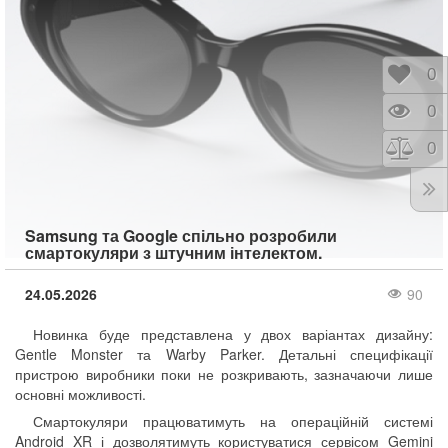
Відк
0
Пере
0
Порі
0
Samsung та Google спільно розробили
смартокуляри з штучним інтелектом.
24.05.2026
90
Новинка буде представлена у двох варіантах дизайну:
Gentle Monster та Warby Parker. Детальні специфікації
пристрою виробники поки не розкривають, зазначаючи лише
основні можливості.
Смартокуляри працюватимуть на операційній системі
Android XR і дозволятимуть користуватися сервісом Gemini