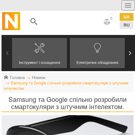
UA
0
RU
Інструмент і оснащення
Електричне обладнання
Головна
Новини
Samsung та Google спільно розробили смартокуляри з штучним
інтелектом.
Samsung та Google спільно розробили
смартокуляри з штучним інтелектом.