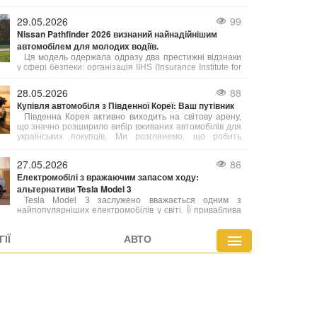
неправильним використанням клімат-контролю. Багато
водіїв вмикають систему на максимум, не
29.05.2026
99
усвідомлюючи, що це може негативно впливати не
Nissan Pathfinder 2026 визнаний найнадійнішим
лише на комфорт, а й на сам автомобіль.
автомобілем для молодих водіїв.
Ця модель одержала одразу два престижні відзнаки
у сфері безпеки: організація IIHS (Insurance Institute for
Highway Safety) та видання Consumer Reports
включили її до щорічного рейтингу «Найкращі нові авто
28.05.2026
88
для підлітків». Це визнання збіглося з рекордними
Купівля автомобіля з Південної Кореї: Ваш путівник
роздрібними продажами автомобіля у квітні.
Південна Корея активно виходить на світову арену,
що значно розширило вибір вживаних автомобілів для
українських покупців. Ми розглянемо, що робить
корейські авто такими привабливими, особливості
їхнього ринку та всі переваги такого вибору.
27.05.2026
86
Електромобілі з вражаючим запасом ходу:
альтернативи Tesla Model 3
Tesla Model 3 заслужено вважається одним з
найпопулярніших електромобілів у світі. Її приваблива
ціна та значний запас ходу (363 милі за стандартом
EPA) зробили її бестселером. Однак, Model 3 не є
ІЇ
АВТО
лідером за дальністю пробігу, і на ринку існують
моделі, здатні подолати значно більші відстані на
одному заряді.