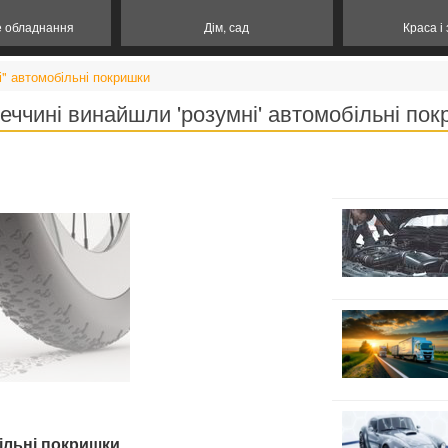
е обладнання
Дім, сад
Краса і
і" автомобільні покришки
еччині винайшли 'розумні' автомобільні по
ільні покришки