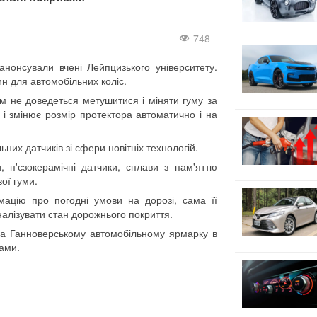
748
нонсували вчені Лейпцизького університету.
н для автомобільних коліс.
м не доведеться метушитися і міняти гуму за
і змінює розмір протектора автоматично і на
них датчиків зі сфери новітніх технологій.
, п'єзокерамічні датчики, сплави з пам'яттю
вої гуми.
ацію про погодні умови на дорозі, сама її
аналізувати стан дорожнього покриття.
на Ганноверському автомобільному ярмарку в
ами.