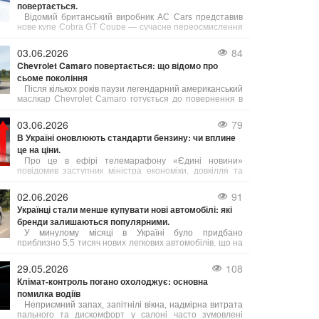
повертається.
Відомий британський виробник AC Cars представив
нове купе Cobra GT Coupe — сучасне переосмислення
культової моделі, присвячене 125-річчю бренду.
03.06.2026
84
Chevrolet Camaro повертається: що відомо про
сьоме покоління
Після кількох років паузи легендарний американський
маслкар Chevrolet Camaro готується до повернення в
модельний ряд бренду. За даними джерел, близьких до
General Motors, компанія активно розробляє сьоме
03.06.2026
79
покоління культового спорткара.
В Україні оновлюють стандарти бензину: чи вплине
це на ціни.
Про це в ефірі телемарафону «Єдині новини»
повідомив заступник міністра економіки, довкілля та
сільського господарства України Тарас Висоцький.
02.06.2026
91
Українці стали менше купувати нові автомобілі: які
бренди залишаються популярними.
У минулому місяці в Україні було придбано
приблизно 5,5 тисяч нових легкових автомобілів, що на
18% менше порівняно з травнем 2025 року. У
порівнянні з квітнем 2026 року попит на нові авто
29.05.2026
108
також знизився на 11%.
Клімат-контроль погано охолоджує: основна
помилка водіїв
Неприємний запах, запітнілі вікна, надмірна витрата
пального та дискомфорт у салоні часто зумовлені