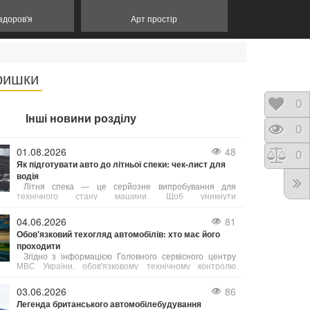
 здоров'я
Арт простір
кришки
Відк
0
Інші новини розділу
Пере
0
01.08.2026
48
Порі
0
Як підготувати авто до літньої спеки: чек-лист для
водія
Літня спека — це серйозне випробування для
технічного стану машини. Щоб уникнути
неприємностей у дорозі, зверніть увагу на ці 5
елементів:
04.06.2026
81
Обов'язковий техогляд автомобілів: хто має його
проходити
Згідно з інформацією Головного сервісного центру
МВС України, обов'язковому технічному контролю
(ОТК) підлягають усі вантажні автомобілі, а також
автобуси, маршрутні таксі та таксі.
03.06.2026
86
Легенда британського автомобілебудування