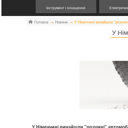
Інструмент і оснащення
Електричн
Головна
Новини
У Німеччині винайшли "розумн
У Нім
У Німеччині винайшли "розумні" автомоб