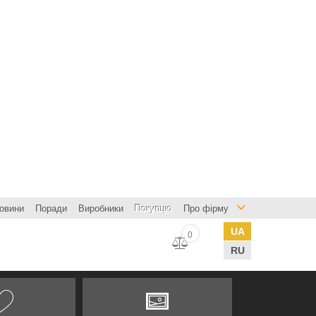
овини
Поради
Виробники
Покупцю
Про фірму
UA
0
RU