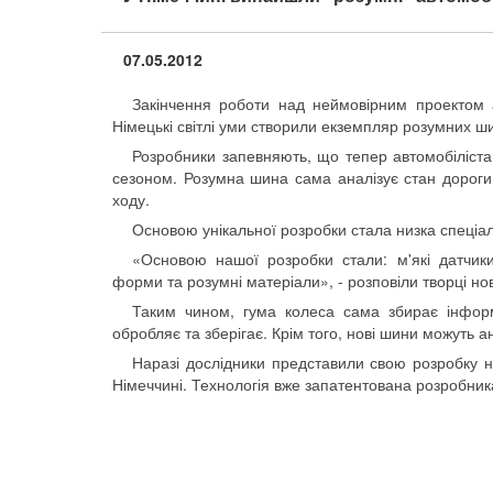
07.05.2012
Закінчення роботи над неймовірним проектом а
Німецькі світлі уми створили екземпляр розумних ши
Розробники запевняють, що тепер автомобіліста
сезоном. Розумна шина сама аналізує стан дороги 
ходу.
Основою унікальної розробки стала низка спеціаль
«Основою нашої розробки стали: м'які датчики
форми та розумні матеріали», - розповіли творці но
Таким чином, гума колеса сама збирає інформ
обробляє та зберігає. Крім того, нові шини можуть 
Наразі дослідники представили свою розробку 
Німеччині. Технологія вже запатентована розробник