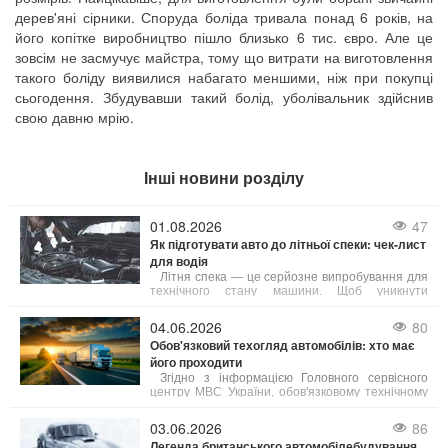
дерев'яні сірники. Споруда боліда тривала понад 6 років, на
його копітке виробництво пішло близько 6 тис. євро. Але це
зовсім не засмучує майстра, тому що витрати на виготовлення
такого боліду виявилися набагато меншими, ніж при покупці
сьогодення. Збудувавши такий болід, уболівальник здійснив
свою давню мрію.
Інші новини розділу
01.08.2026
47
Як підготувати авто до літньої спеки: чек-лист
для водія
Літня спека — це серйозне випробування для
технічного стану машини. Щоб уникнути
неприємностей у дорозі, зверніть увагу на ці 5
елементів:
04.06.2026
80
Обов'язковий техогляд автомобілів: хто має
його проходити
Згідно з інформацією Головного сервісного
центру МВС України, обов'язковому технічному
контролю (ОТК) підлягають усі вантажні
автомобілі, а також автобуси, маршрутні таксі та
03.06.2026
86
таксі.
Легенда британського автомобілебудування