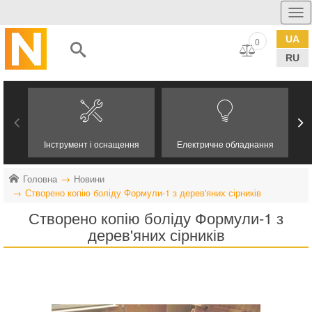
UA
0
RU
Інструмент і оснащення
Електричне обладнання
Головна
Новини
Створено копію боліду Формули-1 з дерев'яних сірників
Створено копію боліду Формули-1 з
дерев'яних сірників