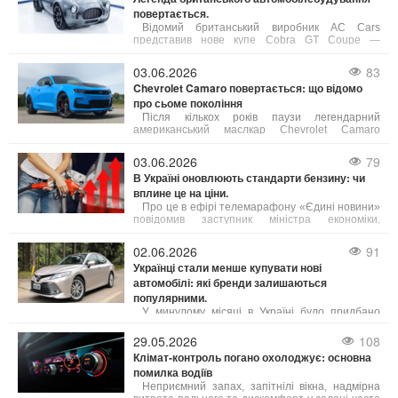
повертається.
Відомий британський виробник AC Cars
представив нове купе Cobra GT Coupe —
сучасне переосмислення культової моделі,
присвячене 125-річчю бренду.
03.06.2026
83
Chevrolet Camaro повертається: що відомо
про сьоме покоління
Після кількох років паузи легендарний
американський маслкар Chevrolet Camaro
готується до повернення в модельний ряд
бренду. За даними джерел, близьких до General
03.06.2026
79
Motors, компанія активно розробляє сьоме
В Україні оновлюють стандарти бензину: чи
покоління культового спорткара.
вплине це на ціни.
Про це в ефірі телемарафону «Єдині новини»
повідомив заступник міністра економіки,
довкілля та сільського господарства України
Тарас Висоцький.
02.06.2026
91
Українці стали менше купувати нові
автомобілі: які бренди залишаються
популярними.
У минулому місяці в Україні було придбано
приблизно 5,5 тисяч нових легкових автомобілів,
що на 18% менше порівняно з травнем 2025
29.05.2026
108
року. У порівнянні з квітнем 2026 року попит на
Клімат-контроль погано охолоджує: основна
нові авто також знизився на 11%.
помилка водіїв
Неприємний запах, запітнілі вікна, надмірна