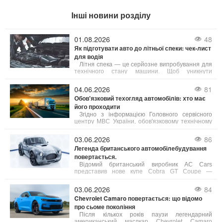
Інші новини розділу
01.08.2026
48
Як підготувати авто до літньої спеки: чек-лист
для водія
Літня спека — це серйозне випробування для
технічного стану машини. Щоб уникнути
неприємностей у дорозі, зверніть увагу на ці 5
елементів:
04.06.2026
81
Обов'язковий техогляд автомобілів: хто має
його проходити
Згідно з інформацією Головного сервісного
центру МВС України, обов'язковому технічному
контролю (ОТК) підлягають усі вантажні
автомобілі, а також автобуси, маршрутні таксі та
03.06.2026
86
таксі.
Легенда британського автомобілебудування
повертається.
Відомий британський виробник AC Cars
представив нове купе Cobra GT Coupe —
сучасне переосмислення культової моделі,
присвячене 125-річчю бренду.
03.06.2026
84
Chevrolet Camaro повертається: що відомо
про сьоме покоління
Після кількох років паузи легендарний
американський маслкар Chevrolet Camaro