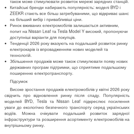
також може стимулювати розвиток мережі зарядних станцій.
Китайські бренди набирають популярність: моделі BYD і
ZEEKR стають все більш затребуваними, що відкриває шанс
на більший вибір і привабливіші ціни.
Ринок вживаних електромобілів залишається активним,
попит на Nissan Leaf та Tesla Model Y високий, пропонуючи
доступніші варіанти для покупців.
Тенденції 2026 року вказують на подальший розвиток ринку
електрокарів із впровадженням нових моделей та
технологій.
Збільшення продажів може також стимулювати появу нових
державних програм підтримки, що сприятиме подальшому
поширенню електротранспорту.
Підсумок
Високе зростання продажів електромобілів у квітні 2026 року
свідчить про відновлення ринку після спаду. Популярність
моделей BYD, Tesla та Nissan Leaf підкреслює посилення
уваги до екологічно безпечного транспорту серед українських
водіїв. Можна очікувати подальший розвиток зарядної
інфраструктури та розширення асортименту електромобілів на
внутрішньому ринку.