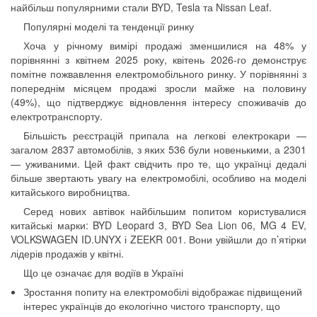
найбільш популярними стали BYD, Tesla та Nissan Leaf.
Популярні моделі та тенденції ринку
Хоча у річному вимірі продажі зменшилися на 48% у
порівнянні з квітнем 2025 року, квітень 2026-го демонструє
помітне пожвавлення електромобільного ринку. У порівнянні з
попереднім місяцем продажі зросли майже на половину
(49%), що підтверджує відновлення інтересу споживачів до
електротранспорту.
Більшість реєстрацій припала на легкові електрокари —
загалом 2837 автомобілів, з яких 536 були новенькими, а 2301
— уживаними. Цей факт свідчить про те, що українці дедалі
більше звертають увагу на електромобілі, особливо на моделі
китайського виробництва.
Серед нових автівок найбільшим попитом користувалися
китайські марки: BYD Leopard 3, BYD Sea Lion 06, MG 4 EV,
VOLKSWAGEN ID.UNYX і ZEEKR 001. Вони увійшли до п’ятірки
лідерів продажів у квітні.
Що це означає для водіїв в Україні
Зростання попиту на електромобілі відображає підвищений
інтерес українців до екологічно чистого транспорту, що