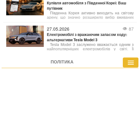
видання Consumer Reports включили її до
Купівля автомобіля з Південної Кореї: Ваш
щорічного рейтингу «Найкращі нові авто для
путівник
підлітків». Це визнання збіглося з рекордними
роздрібними продажами автомобіля у квітні.
Південна Корея активно виходить на світову
арену, що значно розширило вибір вживаних
автомобілів для українських покупців. Ми
розглянемо, що робить корейські авто такими
27.05.2026
87
привабливими, особливості їхнього ринку та всі
Електромобілі з вражаючим запасом ходу:
переваги такого вибору.
альтернативи Tesla Model 3
Tesla Model 3 заслужено вважається одним з
найпопулярніших електромобілів у світі. Її
приваблива ціна та значний запас ходу (363
милі за стандартом EPA) зробили її
ПОЛІТИКА
бестселером. Однак, Model 3 не є лідером за
дальністю пробігу, і на ринку існують моделі,
здатні подолати значно більші відстані на
одному заряді.