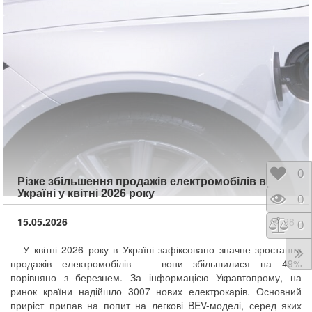
Відк
0
Різке збільшення продажів електромобілів в
Україні у квітні 2026 року
Пере
0
15.05.2026
98
Порі
0
У квітні 2026 року в Україні зафіксовано значне зростання
продажів електромобілів — вони збільшилися на 49%
порівняно з березнем. За інформацією Укравтопрому, на
ринок країни надійшло 3007 нових електрокарів. Основний
приріст припав на попит на легкові BEV-моделі, серед яких